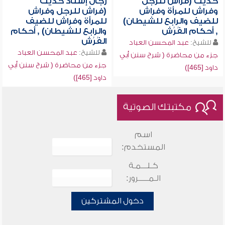
حديث (فراش للرجل
رجال إسناد حديث
وفراش للمرأة وفراش
(فراش للرجل وفراش
للضيف والرابع للشيطان)
للمرأة وفراش للضيف
, أحكام الفُرُش
والرابع للشيطان) , أحكام
الفُرُش
للشيخ:
عبد المحسن العباد
للشيخ:
عبد المحسن العباد
جزء من محاضرة ( شرح سنن أبي
جزء من محاضرة ( شرح سنن أبي
داود [465])
داود [465])
مكتبتك الصوتية
اسم
المستخدم:
كـلـــمـة
الـمـــــرور:
دخول المشتركين