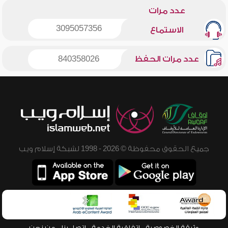
عدد مرات
3095057356
الاستماع
عدد مرات الحفظ
840358026
جميع الحقوق محفوظة © 2026 - 1998 لشبكة إسلام ويب
وثيقة الخصوصية
اتفاقية الخدمة
اتصل بنا
من نحن