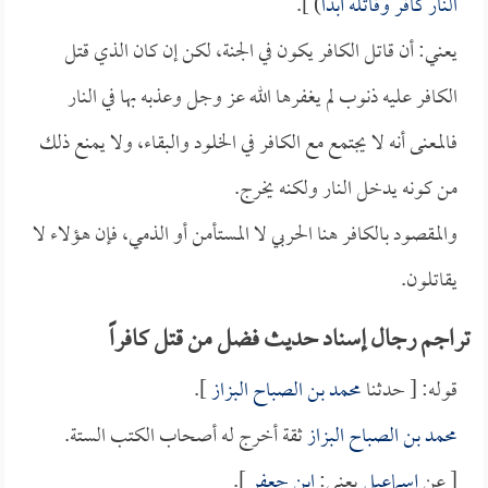
النار كافر وقاتله أبداً
) ].
يعني: أن قاتل الكافر يكون في الجنة، لكن إن كان الذي قتل
الكافر عليه ذنوب لم يغفرها الله عز وجل وعذبه بها في النار
فالمعنى أنه لا يجتمع مع الكافر في الخلود والبقاء، ولا يمنع ذلك
من كونه يدخل النار ولكنه يخرج.
والمقصود بالكافر هنا الحربي لا المستأمن أو الذمي، فإن هؤلاء لا
يقاتلون.
تراجم رجال إسناد حديث فضل من قتل كافراً
قوله: [ حدثنا
محمد بن الصباح البزاز
].
محمد بن الصباح البزاز
ثقة أخرج له أصحاب الكتب الستة.
[ عن
إسماعيل
يعني:
ابن جعفر
].