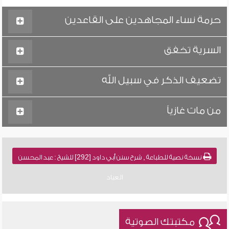
حرمة نساء المجاهدين على القاعدين
السرية تخفق
تضعيف الذكر في سبيل الله
من مات غازياً
نسخة نصية للطباعة , شرح سنن أبي داود [292] للشيخ : عبد المحسن
العباد
مكتبتك الصوتية