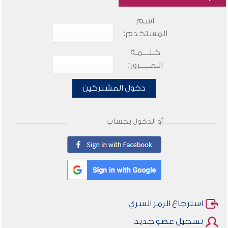
اسم
المستخدم:
كـلـــمـة
الـمـــــرور:
دخول المشتركين
أو الدخول بحساب
استرجاع الرمز السري
تسجيل عضو جديد