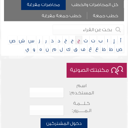
كل المحاضرات والخطب
محاضرات مفرغة
خطب جمعة
خطب جمعة مفرغة
أ
إ
ا
ب
ت
ث
ج
ح
خ
د
ذ
ر
ز
س
ش
ص
ض
ط
ظ
ع
غ
ف
ق
ك
ل
م
ن
ه
و
ي
مكتبتك الصوتية
اسم
المستخدم:
كـلـــمـة
الـمـــــرور:
دخول المشتركين