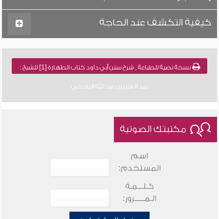
كيفية التكشف عند الحاجة
نسخة نصية للطباعة , شرح سنن أبي داود كتاب الطهارة [1] للشيخ :
عبد العزيز بن عبد الله الراجحي
مكتبتك الصوتية
اسم
المستخدم:
كـلـــمـة
الـمـــــرور: