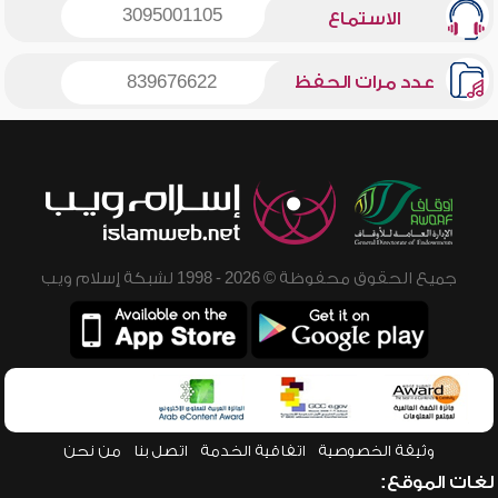
3095001105
الاستماع
عدد مرات الحفظ
839676622
جميع الحقوق محفوظة © 2026 - 1998 لشبكة إسلام ويب
وثيقة الخصوصية
اتفاقية الخدمة
اتصل بنا
من نحن
لغات الموقع: