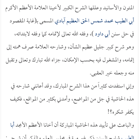
المتون والأسانيد وعللها الشرح الكبير لأخينا العلامة الأعظم الأكرم
أبي الطيب محمد شمس الحق العظيم آبادي
المسمى بـ(غاية المقصود
في حل سنن
أبي داود
)، وفقه الله تعالى لإتمامه كما وفقه لابتدائه،
وهو شرح كبير جليل عظيم الشأن، وشارحه العلامة صرف همته إلى
إتمامه، والمشغول فيه بحسب الإمكان، جزاه الله تبارك وتعالى وتقبل
منه وجعله خير العقبى.
وإني استفدت كثيراً من هذا الشرح المبارك، وقد أعانني شارحه في
هذه الحاشية في جل من المواضع، وأمدني بكثير من المواقع، فكيف
يكفر شكره؟!
والباعث على تأييد هذه الحاشية المباركة أن أخانا الأعظم الأمجد
أبا
الطيب
شارح السنن ذكر غير مرة في مجلس العلم والذكر أن شرحي: