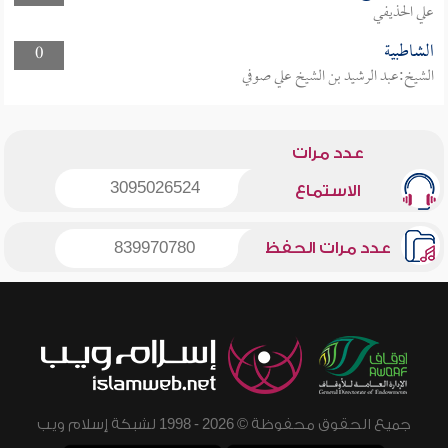
علي الحذيفي
الشاطبية
0
الشيخ:عبد الرشيد بن الشيخ علي صوفي
عدد مرات
3095026524
الاستماع
عدد مرات الحفظ
839970780
جميع الحقوق محفوظة © 2026 - 1998 لشبكة إسلام ويب