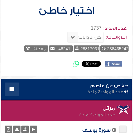
اختيار خاطئ
عدد المواد:
1737
الــروايـــات:
238465242
28817031
48241
مفضلة
حفص عن عاصم
عدد المواد: 2 مادة
مرتل
عدد المواد: 2 مادة
سورة يوسف