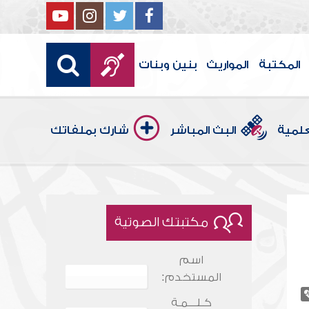
المكتبة
المواريث
بنين وبنات
علمية
البث المباشر
شارك بملفاتك
مكتبتك الصوتية
اسم
المستخدم:
كـلـــمـة