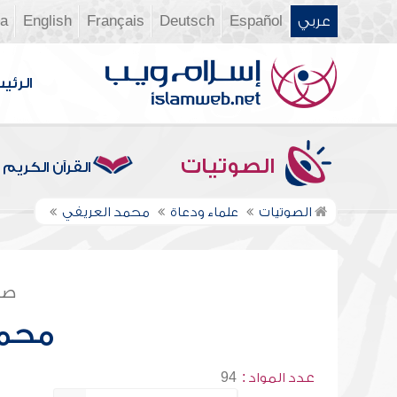
عربي
Español
Deutsch
Français
English
ia
الرئي
الصوتيات
القرآن الكريم
الصوتيات
علماء ودعاة
محمد العريفي
صف
محمد
عدد المواد :
94