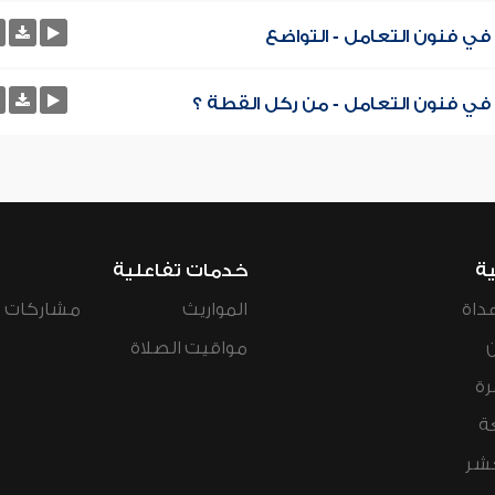
ي فنون التعامل - التواضع
في فنون التعامل - من ركل القطة ؟
ية
خدمات تفاعلية
داة
المواريث
مشاركات ال
مواقيت الصلاة
رة
ة
عشر