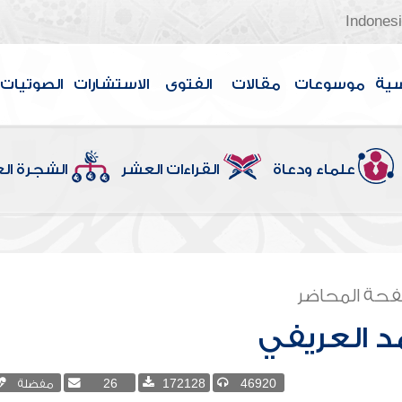
Indones
سية
موسوعات
مقالات
الفتوى
الاستشارات
الصوتيات
علماء ودعاة
القراءات العشر
الشجرة ال
حة المحاضر
 العريفي
46920
172128
26
مفضلة