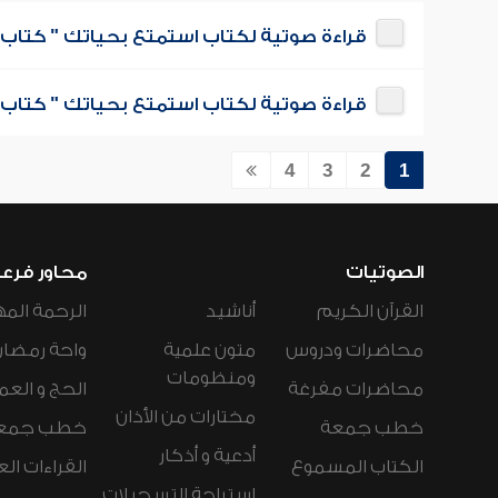
قراءة صوتية لكتاب استمتع بحياتك " كتاب ف
قراءة صوتية لكتاب استمتع بحياتك " كتاب 
4
3
2
1
الصوتيات
محاور فرع
القرآن الكريم
أناشيد
الرحمة المه
محاضرات ودروس
متون علمية
واحة رمضان
ومنظومات
محاضرات مفرغة
الحج و العم
مختارات من الأذان
خطب جمعة
خطب جمع
أدعية و أذكار
الكتاب المسموع
القراءات ال
استراحة التسجيلات