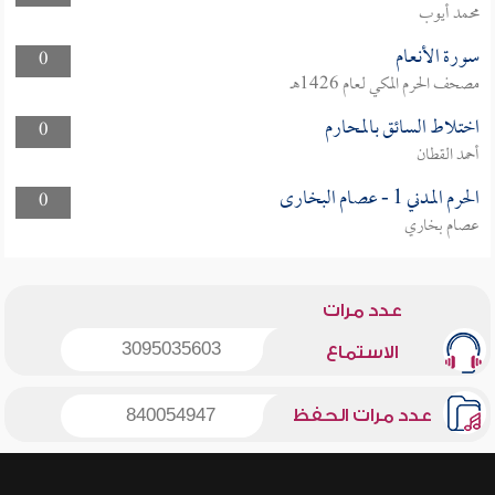
محمد أيوب
سورة الأنعام
0
مصحف الحرم المكي لعام 1426هـ
اختلاط السائق بالمحارم
0
أحمد القطان
الحرم المدني 1 - عصام البخارى
0
عصام بخاري
عدد مرات
3095035603
الاستماع
عدد مرات الحفظ
840054947