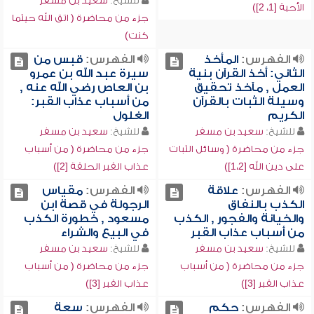
للشيخ:
سعيد بن مسفر
الأحبة [1، 2])
جزء من محاضرة ( اتق الله حيثما
كنت)
الفهرس:
المأخذ
الفهرس:
قبس من
الثاني: أخذ القرآن بنية
سيرة عبد الله بن عمرو
العمل , مآخذ تحقيق
بن العاص رضي الله عنه ,
وسيلة الثبات بالقرآن
من أسباب عذاب القبر:
الكريم
الغلول
للشيخ:
سعيد بن مسفر
للشيخ:
سعيد بن مسفر
جزء من محاضرة ( وسائل الثبات
جزء من محاضرة ( من أسباب
على دين الله [1،2])
عذاب القبر الحلقة [2])
الفهرس:
علاقة
الفهرس:
مقياس
الكذب بالنفاق
الرجولة في قصة ابن
والخيانة والفجور , الكذب
مسعود , خطورة الكذب
من أسباب عذاب القبر
في البيع والشراء
للشيخ:
سعيد بن مسفر
للشيخ:
سعيد بن مسفر
جزء من محاضرة ( من أسباب
جزء من محاضرة ( من أسباب
عذاب القبر [3])
عذاب القبر [3])
الفهرس:
حكم
الفهرس:
سعة