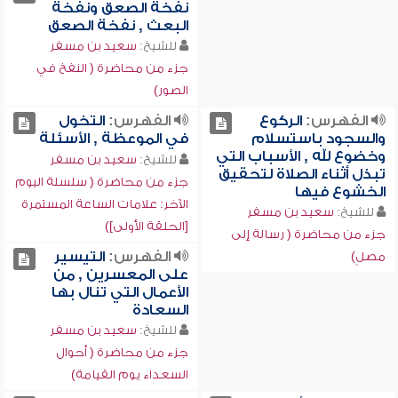
نفخة الصعق ونفخة
البعث , نفخة الصعق
للشيخ:
سعيد بن مسفر
جزء من محاضرة ( النفخ في
الصور)
الفهرس:
الركوع
الفهرس:
التخول
والسجود باستسلام
في الموعظة , الأسئلة
وخضوع لله , الأسباب التي
للشيخ:
سعيد بن مسفر
تبذل أثناء الصلاة لتحقيق
جزء من محاضرة ( سلسلة اليوم
الخشوع فيها
الآخر: علامات الساعة المستمرة
للشيخ:
سعيد بن مسفر
[الحلقة الأولى])
جزء من محاضرة ( رسالة إلى
الفهرس:
التيسير
مصلٍ)
على المعسرين , من
الأعمال التي تنال بها
السعادة
للشيخ:
سعيد بن مسفر
جزء من محاضرة ( أحوال
السعداء يوم القيامة)