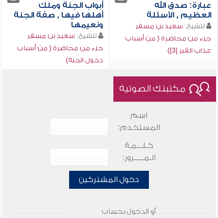
عبارة: صدق الله
أبواب الجنة وملك
العظيم , الأسئلة
أهلها فيها , صفة الجنة
ونعيمها
للشيخ:
سعيد بن مسفر
للشيخ:
سعيد بن مسفر
جزء من محاضرة ( من أسباب
جزء من محاضرة ( من أسباب
عذاب القبر [3])
دخول الجنة)
مكتبتك الصوتية
اسم
المستخدم:
كـلـــمـة
الـمـــــرور:
دخول المشتركين
أو الدخول بحساب