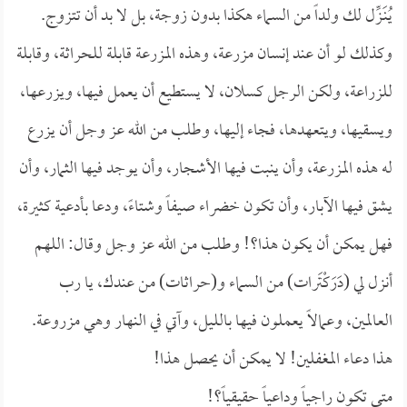
يُنَـزِّل لك ولداً من السماء هكذا بدون زوجة، بل لا بد أن تتزوج.
وكذلك لو أن عند إنسان مزرعة، وهذه المزرعة قابلة للحراثة، وقابلة
للزراعة، ولكن الرجل كسلان، لا يستطيع أن يعمل فيها، ويزرعها،
ويسقيها، ويتعهدها، فجاء إليها، وطلب من الله عز وجل أن يزرع
له هذه المزرعة، وأن ينبت فيها الأشجار، وأن يوجد فيها الثمار، وأن
يشق فيها الآبار، وأن تكون خضراء صيفاً وشتاءً، ودعا بأدعية كثيرة،
فهل يمكن أن يكون هذا؟! وطلب من الله عز وجل وقال: اللهم
أنزل لي (دَرَكْتَرات) من السماء و(حراثات) من عندك، يا رب
العالمين، وعمالاً يعملون فيها بالليل، وآتي في النهار وهي مزروعة.
هذا دعاء المغفلين! لا يمكن أن يحصل هذا!
متى تكون راجياً وداعياً حقيقياً؟!