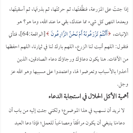
إذا جئتَ على المزرعة، فنظَّفتَها، ثم حرثتَها، ثم بذرتَها، ثم أسقيتَها،
وبعدما انتهى كل شيء مما عندك، بقي ما عند الله، وما هو؟ هو
الإنبات،
أَأَنْتُمْ تَزْرَعُونَهُ أَمْ نَحْنُ الزَّارِعُونَ
[الواقعة:64]، فتأتي
فتقول: اللهم أنبت لنا الزرع، اللهم بارك لنا في ثمارنا، اللهم احفظها
من الآفات. هنا يكون دعاؤك ورجاؤك دعاء الصادقين، الذين
أخذوا بالأسباب وتعرضوا لها، واعتمدوا على مسببها وهو الله عز
وجل.
أهمية الأكل الحلال في استجابة الدعاء
لا نريد أن نسهب في هذا الموضوع؛ ولكني جئت إليه من باب أن
دعاءنا ينبغي أن يكون مرافَقاً ومصاحَباً للعمل؛ فإذا دعا العبد