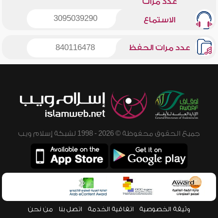
عدد مرات
3095039290
الاستماع
عدد مرات الحفظ
840116478
جميع الحقوق محفوظة © 2026 - 1998 لشبكة إسلام ويب
وثيقة الخصوصية
اتفاقية الخدمة
اتصل بنا
من نحن