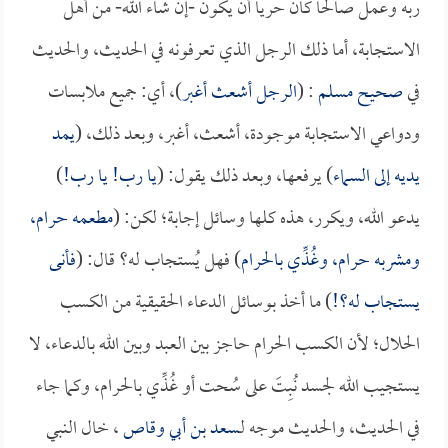
ربه وعمل صالحاً كان حرياً أن يكون -إن شاء الله- من أهل
الاستجابة، أما ذلك الرجل الذي تعرفونه في الحديث، والحديث
في
صحيح مسلم
: (
الرجل أشعث أغبر
)، أي: جميع ملابسات
ودواعي الاستجابة موجودة، أشعث، أغبر، وبعد ذلك، (
يمد
يديه إلى السماء
) يرفعها، وبعد ذلك يقول: (
يا رب! يا رب!
)
يدعو الله، ويكرر، هذه كلها وسائل إجابة؛ لكن: (
مطعمه حرام،
ومشربه حرام، وغُذِّي بالحرام
) فهل يُستجاب له؟ قال: (
فأنى
يستجاب له؟!
) ما أخذ بوسائل الدعاء الحقيقية من الكسب
الحلال؛ لأن الكسب الحرام حاجز بين العبد وبين الله بالدعاء، لا
يستجيب الله لجسد نُبِتَ على سُحت أو غُذِّي بالحرام، وكما جاء
في الحديث، والحديث موجه لـ
سعد بن أبي وقاص
، خال النبي