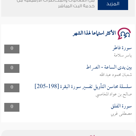
من الفعاليات والمحاضرات الأرشيفية من
المزيد
خدمة البث المباشر
سلسلة محاضرات نفحات رمضانية 1444هـ
الأكثر استماعا لهذا الشهر
سورة فاطر
0
ياسر سلامة
بين يدى الساعة - الصراط
0
شعبان محمود عبد الله
سلسلة محاسن التأويل تفسير سورة البقرة [198-205]
0
صالح بن عواد المغامسي
سورة الفلق
0
مصطفى غربي