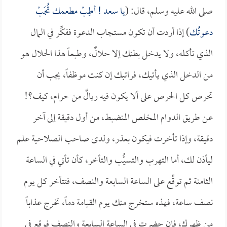
صلى الله عليه وسلم، قال: (
يا
سعد
! أطِبْ مطعمك تُجَبْ
دعوتُك
) إذا أردت أن تكون مستجاب الدعوة ففكِّر في المال
الذي تأكله، ولا يدخل بطنك إلا حلالٌ، وطبعاً هذا الحلال هو
من الدخل الذي يأتيك، فراتبك إن كنت موظفاً، يجب أن
تحرص كل الحرص على ألا يكون فيه ريالٌ من حرام، كيف؟!
عن طريق الدوام المخلص المنضبط، من أول دقيقة إلى آخر
دقيقة، وإذا تأخرت فيكون بعذر، ولدى صاحب الصلاحية علم
ليأذن لك، أما التهرب والتسيُّب والتأخر، كأن تأتي في الساعة
الثامنة ثم توقِّع على الساعة السابعة والنصف، فتتأخر كل يوم
نصف ساعة، فهذه ستخرج منك يوم القيامة دماً، تخرج عذاباً
من ظهرك، فإن حضرت في الساعة السابعة والنصف فوقع في