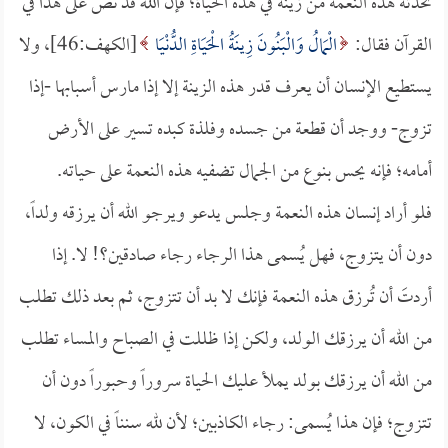
تحدثه هذه النعمة من زينة في هذه الحياة؛ فإن الله قد نص على هذا في
القرآن فقال:
الْمَالُ وَالْبَنُونَ زِينَةُ الْحَيَاةِ الدُّنْيَا
[الكهف:46]، ولا
يستطيع الإنسان أن يعرف قدر هذه الزينة إلا إذا مارس أسبابها -إذا
تزوج- ووجد أن قطعة من جسده وفلذة كبده تسير على الأرض
أمامه؛ فإنه يحس بنوع من الجمال تضفيه هذه النعمة على حياته.
فلو أراد إنسان هذه النعمة وجلس يدعو ويرجو الله أن يرزقه ولداً،
دون أن يتزوج، فهل يُسمى هذا الرجاء رجاء صادقين؟! لا. إذا
أردتَ أن تُرزق هذه النعمة فإنك لا بد أن تتزوج، ثم بعد ذلك تطلب
من الله أن يرزقك الولد، ولكن إذا ظللت في الصباح والمساء تطلب
من الله أن يرزقك بولد يملأ عليك الحياة سروراً وحبوراً دون أن
تتزوج؛ فإن هذا يُسمى: رجاء الكاذبين؛ لأن لله سنناً في الكون، لا