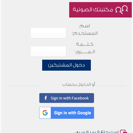
مكتبتك الصوتية
اسم
المستخدم:
كـلـــمـة
الـمـــــرور:
دخول المشتركين
أو الدخول بحساب
استرجاع الرمز السري