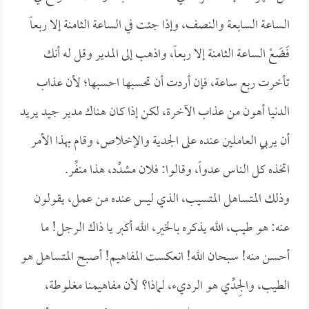
الساعة السابعة والنصف، وإذا جئت في الساعة الثامنة إلا ربعاً
فَضَعْ الساعة الثامنة إلا ربعاً، واذهب إلى المدير وقل له أنك
تأخرت ربع ساعة، فإن أردت أن تحسبها احسبها؛ لأن عذاب
الدنيا أهون من عذاب الآخرة، لكن إذا كان هناك مدير جيد يريد
أن يربي العاملين عنده على الجدية والإخلاص، وقام بهذا الأمر
اتخذه كل الناس عدواً، وقالوا: فلان مشدِّد، هذا منفِّر.
وذلك المتساهل المتسيب، الذي ليس عنده من عمل، يقولون
عنه: هو طيب، الله يذكره بالخير، الله أكبر يا ذاك الرجل! ما
أحسن منه! سبحان الله! انعكست المفاهيم! أصبح المتساهل هو
الطيب، والجِدِّي هو الرديء، لماذا؟ لأن مفاهيمنا مغلوطة،