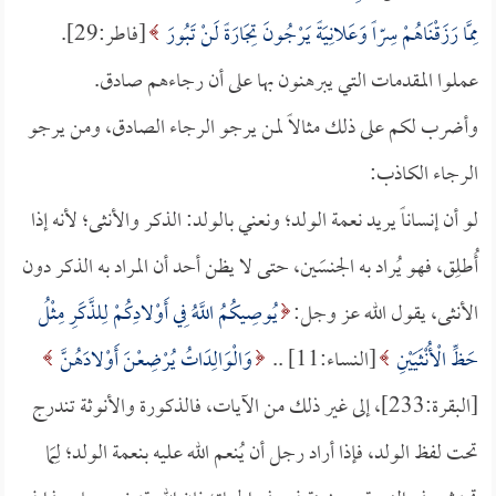
مِمَّا رَزَقْنَاهُمْ سِرّاً وَعَلانِيَةً يَرْجُونَ تِجَارَةً لَنْ تَبُورَ
[فاطر:29].
عملوا المقدمات التي يبرهنون بها على أن رجاءهم صادق.
وأضرب لكم على ذلك مثالاً لمن يرجو الرجاء الصادق، ومن يرجو
الرجاء الكاذب:
لو أن إنساناً يريد نعمة الولد؛ ونعني بالولد: الذكر والأنثى؛ لأنه إذا
أُطلِق، فهو يُراد به الجنسَين، حتى لا يظن أحد أن المراد به الذكر دون
الأنثى، يقول الله عز وجل:
يُوصِيكُمُ اللَّهُ فِي أَوْلادِكُمْ لِلذَّكَرِ مِثْلُ
حَظِّ الْأُنْثَيَيْنِ
[النساء:11] ..
وَالْوَالِدَاتُ يُرْضِعْنَ أَوْلادَهُنَّ
[البقرة:233]، إلى غير ذلك من الآيات، فالذكورة والأنوثة تندرج
تحت لفظ الولد، فإذا أراد رجل أن يُنعم الله عليه بنعمة الولد؛ لِمَا