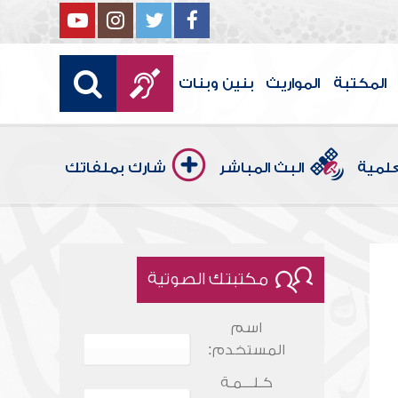
المكتبة
المواريث
بنين وبنات
علمية
البث المباشر
شارك بملفاتك
مكتبتك الصوتية
اسم
المستخدم:
كـلـــمـة