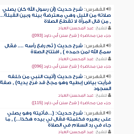
الفهرس:
شرح حديث (أن رسول الله كان يصلي
صلاته من الليل وهي معترضة بينه وبين القبلة...)
, من قال المرأة لا تقطع الصلاة
للشيخ:
عبد المحسن العباد
جزء من محاضرة ( شرح سنن أبي داود [093])
الفهرس:
شرح حديث ( ثم رفع رأسه .... فقال
سمع الله لمن حمده ) , افتتاح الصلاة
للشيخ:
عبد المحسن العباد
جزء من محاضرة ( شرح سنن أبي داود [096])
الفهرس:
شرح حديث (أتيت النبي من خلفه
فرأيت بياض إبطيه وهو مجخ قد فرج يديه) , صفة
السجود
للشيخ:
عبد المحسن العباد
جزء من محاضرة ( شرح سنن أبي داود [115])
الفهرس:
شرح حديث: (...فأتيته وهو يصلي
على بعيره فكلمته فقال لي بيده هكذا...) , ما
جاء في رد السلام في الصلاة
للشيخ:
عبد المحسن العباد