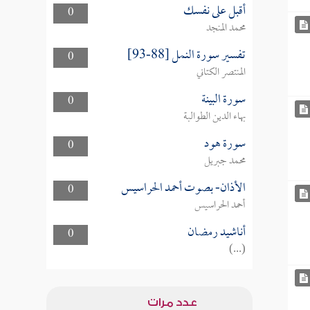
أقبل على نفسك
0
محمد المنجد
تفسير سورة النمل [88-93]
0
المنتصر الكتاني
سورة البينة
0
بهاء الدين الطوالبة
سورة هود
0
محمد جبريل
الأذان- بصوت أحمد الحراسيس
0
أحمد الحراسيس
أناشيد رمضان
0
(...)
عدد مرات