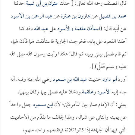
قال المصنف رحمه الله تعالى: [ حدثنا
عثمان بن أبي شيبة
حدثنا
محمد بن فضيل
عن
هارون بن عنترة
عن
عبد الرحمن بن الأسود
عن أبيه قال: (
استأذن
علقمة
و
الأسود
على
عبد الله
وقد كنا
أطلنا القعود على بابه، فخرجت الجارية فاستأذنت لهما فأذن لهما،
ثم قام فصلى بيني وبينه ثم قال: هكذا رأيت رسول الله صلى الله
عليه وسلم فَعَلْ) ].
أورد
أبو داود
حديث
عبد الله بن مسعود
رضي الله عنه وفيه: أنه
جاء إليه
الأسود
و
علقمة
ودخلا عليه فصلى بهما وكان بينهما،
يعني: أن الإمام صار بين المأمومَيْن؛ لأن
ابن مسعود
جعل واحداً
عن يمينه والثاني عن شماله، وهذا يخالف ما تقدّم من الأحاديث
التي فيها أن الجماعة إذا كانوا ثلاثة فيتقدمهم واحد منهم،