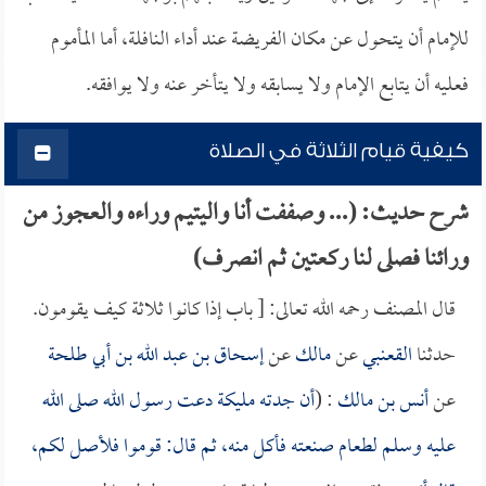
للإمام أن يتحول عن مكان الفريضة عند أداء النافلة، أما المأموم
فعليه أن يتابع الإمام ولا يسابقه ولا يتأخر عنه ولا يوافقه.
كيفية قيام الثلاثة في الصلاة
شرح حديث: (... وصففت أنا واليتيم وراءه والعجوز من
ورائنا فصلى لنا ركعتين ثم انصرف)
قال المصنف رحمه الله تعالى: [ باب إذا كانوا ثلاثة كيف يقومون.
حدثنا
القعنبي
عن
مالك
عن
إسحاق بن عبد الله بن أبي طلحة
عن
أنس بن مالك
: (
أن جدته
مليكة
دعت رسول الله صلى الله
عليه وسلم لطعام صنعته فأكل منه، ثم قال: قوموا فلأصل لكم،