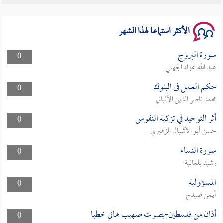
الأكثر استماعا لهذا الشهر
سورة البروج
0
عبد الله عواد الجهني
حكم العمل فى البنوك
0
محمد ناصر الدين الألباني
أثر التوحيد في تزكية النفوس
0
حسن أبو الأشبال الزهيري
سورة النساء
0
رشيد بلعالية
المسؤولية
0
أيمن صيدح
أذان من فلسطين-بصوت صهيب هاني خطبا
0