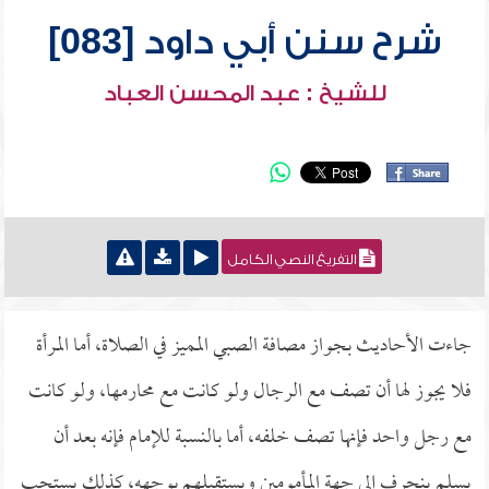
شرح سنن أبي داود [083]
للشيخ : عبد المحسن العباد
التفريغ النصي الكامل
جاءت الأحاديث بجواز مصافة الصبي المميز في الصلاة، أما المرأة
فلا يجوز لها أن تصف مع الرجال ولو كانت مع محارمها، ولو كانت
مع رجل واحد فإنها تصف خلفه، أما بالنسبة للإمام فإنه بعد أن
يسلم ينحرف إلى جهة المأمومين ويستقبلهم بوجهه، كذلك يستحب