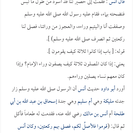
قال
أنس
: فقمت إلى حصير لنا قد اسود من طول ما لبس
فنضحته بماء، فقام عليه رسول الله صلى الله عليه وسلم
وصففت أنا واليتيم وراءه، والعجوز من ورائنا، فصلى لنا
ركعتين ثم انصرف صلى الله عليه وسلم) ].
قوله: [ باب إذا كانوا ثلاثة كيف يقومون ].
يعني: إذا كان المصلون ثلاثة كيف يصفون وراء الإمام؟ وإذا
كان معهم نساء يصلين وراءهم.
أورد
أبو داود
حديث
أنس
أن الرسول صلى الله عليه وسلم زار
جدته
مليكة
وهي
أم سليم
وهي جدة
إسحاق بن عبد الله بن أبي
طلحة
أم
أنس بن مالك
رضي الله عنه، فقدمت له طعاماً فأكل
ثم قال: (
قوموا فلأصلِّ لكم، فصلى بهم ركعتين، وكان
أنس