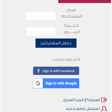
اسم
المستخدم:
كـلـــمـة
الـمـــــرور:
دخول المشتركين
أو الدخول بحساب
استرجاع الرمز السري
تسجيل عضو جديد