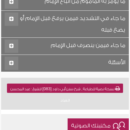
ما يؤمر به المأموم من اتباع الإمام
ما جاء في التشديد فيمن يرفع قبل الإمام أو
يضع قبله
ما جاء فيمن ينصرف قبل الإمام
الأسئلة
نسخة نصية للطباعة , شرح سنن أبي داود [083] للشيخ : عبد المحسن
العباد
مكتبتك الصوتية