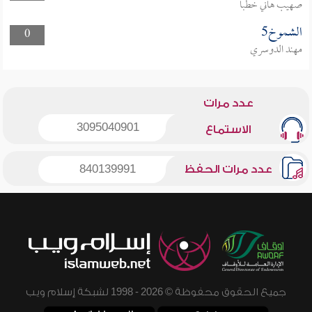
صهيب هاني خطبا
الشموخ5
0
مهند الدوسري
عدد مرات
3095040901
الاستماع
عدد مرات الحفظ
840139991
جميع الحقوق محفوظة © 2026 - 1998 لشبكة إسلام ويب