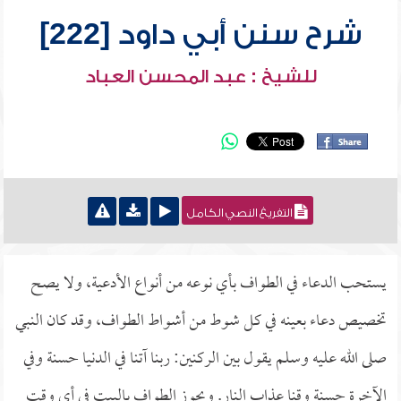
شرح سنن أبي داود [222]
للشيخ : عبد المحسن العباد
التفريغ النصي الكامل
يستحب الدعاء في الطواف بأي نوعه من أنواع الأدعية، ولا يصح
تخصيص دعاء بعينه في كل شوط من أشواط الطواف، وقد كان النبي
صلى الله عليه وسلم يقول بين الركنين: ربنا آتنا في الدنيا حسنة وفي
الآخرة حسنة وقنا عذاب النار. ويجوز الطواف بالبيت في أي وقت