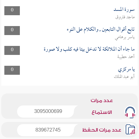
سورة المسد
0
ماجد فاروق
تابع أقوال التابعين , والكلام على النوء
0
ياسر برهامي
ما جاء أن الملائكة لا تدخل بيتا فيه كلب ولا صورة
0
أحمد حطيبة
يا مركزي
0
أبو عبد الملك
عدد مرات
3095000699
الاستماع
عدد مرات الحفظ
839672745