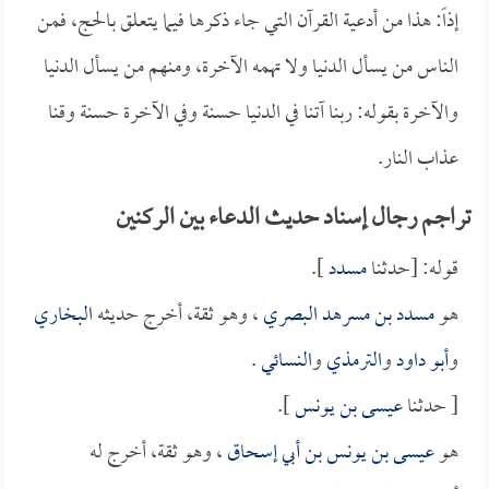
إذاً: هذا من أدعية القرآن التي جاء ذكرها فيما يتعلق بالحج، فمن
الناس من يسأل الدنيا ولا تهمه الآخرة، ومنهم من يسأل الدنيا
والآخرة بقوله: ربنا آتنا في الدنيا حسنة وفي الآخرة حسنة وقنا
عذاب النار.
تراجم رجال إسناد حديث الدعاء بين الركنين
قوله: [حدثنا
مسدد
].
هو
مسدد بن مسرهد البصري
، وهو ثقة، أخرج حديثه
البخاري
و
أبو داود
و
الترمذي
و
النسائي
.
[ حدثنا
عيسى بن يونس
].
هو
عيسى بن يونس بن أبي إسحاق
، وهو ثقة، أخرج له