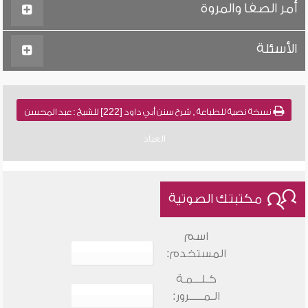
أمر الصفا والمروة
الأسئلة
نسخة نصية للطباعة , شرح سنن أبي داود [222] للشيخ : عبد المحسن
العباد
مكتبتك الصوتية
اسم
المستخدم:
كـلـــمـة
الـمـــــرور: