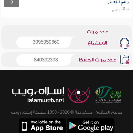
رغم الحصار
0
فرقة الروابي
عدد مرات
3095059660
الاستماع
عدد مرات الحفظ
840392398
جميع الحقوق محفوظة © 2026 - 1998 لشبكة إسلام ويب