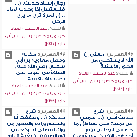
رجال إسناد حديث: (...
فلتغتسل إذا وجدت الماء
...) , المرأة ترى ما يرى
الرجل
للشيخ:
عبد المحسن العباد
جزء من محاضرة ( شرح سنن أبي
داود [037])
الفهرس:
معنى إن
الفهرس:
مكانة
الله لا يستحيي من
وفضل معاوية بن أبي
الحق , الأسئلة
سفيان رضي الله عنه ,
الصلاة في الثوب الذي
للشيخ:
عبد المحسن العباد
يصيب أهله فيه
جزء من محاضرة ( شرح سنن أبي
للشيخ:
عبد المحسن العباد
داود [037])
جزء من محاضرة ( شرح سنن أبي
داود [056])
الفهرس:
شرح
الفهرس:
شرح
حديث أنس: (... أقامني
حديث: (... وصففت أنا
عن يمينه على بساط) , ما
واليتيم وراءه والعجوز من
جاء في الرجلين يؤم
ورائنا فصلى لنا ركعتين
أحدهما الآخر كيف يقومان
ثم انصرف) , كيفية قيام