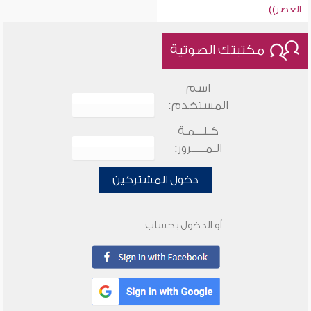
العصر))
مكتبتك الصوتية
اسم
المستخدم:
كـلـــمـة
الـمـــــرور:
دخول المشتركين
أو الدخول بحساب