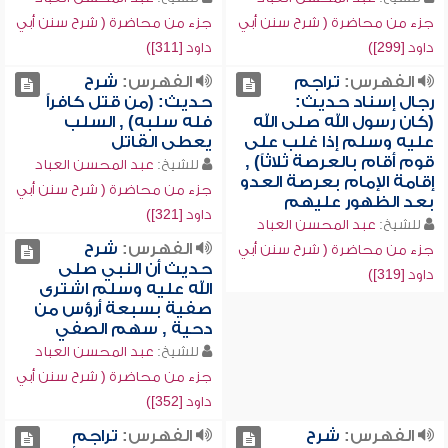
جزء من محاضرة ( شرح سنن أبي
جزء من محاضرة ( شرح سنن أبي
داود [299])
داود [311])
الفهرس:
تراجم
الفهرس:
شرح
رجال إسناد حديث:
حديث: (من قتل كافراً
(كان رسول الله صلى الله
فله سلبه) , السلب
عليه وسلم إذا غلب على
يعطى القاتل
قوم أقام بالعرصة ثلاثاً) ,
للشيخ:
عبد المحسن العباد
إقامة الإمام بعرصة العدو
جزء من محاضرة ( شرح سنن أبي
بعد الظهور عليهم
داود [321])
للشيخ:
عبد المحسن العباد
الفهرس:
شرح
جزء من محاضرة ( شرح سنن أبي
حديث أن النبي صلى
داود [319])
الله عليه وسلم اشترى
صفية بسبعة أرؤس من
دحية , سهم الصفي
للشيخ:
عبد المحسن العباد
جزء من محاضرة ( شرح سنن أبي
داود [352])
الفهرس:
شرح
الفهرس:
تراجم