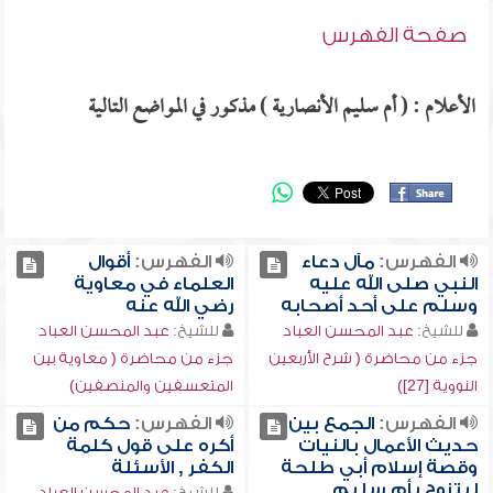
صفحة الفهرس
الأعلام : ( أم سليم الأنصارية ) مذكور في المواضع التالية
الفهرس:
مآل دعاء
الفهرس:
أقوال
النبي صلى الله عليه
العلماء في معاوية
وسلم على أحد أصحابه
رضي الله عنه
للشيخ:
عبد المحسن العباد
للشيخ:
عبد المحسن العباد
جزء من محاضرة ( شرح الأربعين
جزء من محاضرة ( معاوية بين
النووية [27])
المتعسفين والمنصفين)
الفهرس:
الجمع بين
الفهرس:
حكم من
حديث الأعمال بالنيات
أكره على قول كلمة
وقصة إسلام أبي طلحة
الكفر , الأسئلة
ليتزوج بأم سليم ,
للشيخ:
عبد المحسن العباد