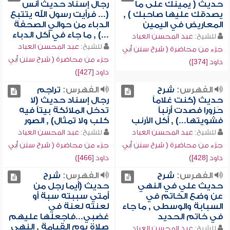
حديث ( يمينك على ما
رجال إسناد حديث أنس
يصدقك عليها صاحبك ) ,
(... فرأيت رسول الله يتتبع
المعاريض في اليمين
الدباء من حوالي الصحفة
...) , ما جاء في أكل الدباء
للشيخ:
عبد المحسن العباد
للشيخ:
عبد المحسن العباد
جزء من محاضرة ( شرح سنن أبي
جزء من محاضرة ( شرح سنن أبي
داود [374])
داود [427])
الفهرس:
شرح
الفهرس:
تراجم
حديث (كنت غلاماً
رجال إسناد حديث (لا
حَزورا فصدت أرنباً
تدخل الملائكة بيتاً فيه
فشويتها...) , أكل الأرنب
كلب ولا تمثال) , الصور
للشيخ:
عبد المحسن العباد
للشيخ:
عبد المحسن العباد
جزء من محاضرة ( شرح سنن أبي
جزء من محاضرة ( شرح سنن أبي
داود [428])
داود [466])
الفهرس:
شرح
الفهرس:
شرح
حديث علي في النهي
حديث (أيما رجل من
عن وضع الخاتم في
أمتي سببته سبة أو
السبابة والوسطى , ما جاء
لعنته لعنة في
في خاتم الحديد
غضبي...فاجعلها عليهم
صلاة يوم القيامة , النهي
للشيخ:
عبد المحسن العباد