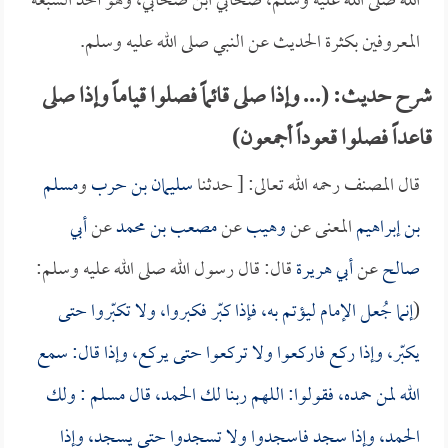
الله صلى الله عليه وسلم، صحابي ابن صحابي، وهو أحد السبعة
المعروفين بكثرة الحديث عن النبي صلى الله عليه وسلم.
شرح حديث: (... وإذا صلى قائماً فصلوا قياماً وإذا صلى
قاعداً فصلوا قعوداً أجمعون)
قال المصنف رحمه الله تعالى: [ حدثنا
سليمان بن حرب
و
مسلم
بن إبراهيم
المعنى عن
وهيب
عن
مصعب بن محمد
عن
أبي
صالح
عن
أبي هريرة
قال: قال رسول الله صلى الله عليه وسلم:
(
إنما جُعل الإمام ليؤتم به، فإذا كبّر فكبروا، ولا تكبّروا حتى
يكبّر، وإذا ركع فاركعوا ولا تركعوا حتى يركع، وإذا قال: سمع
الله لمن حمده، فقولوا: اللهم ربنا لك الحمد، قال
مسلم
: ولك
الحمد، وإذا سجد فاسجدوا ولا تسجدوا حتى يسجد، وإذا