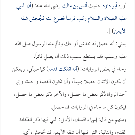
أورد
أبو داود
حديث
أنس بن مالك
رضي الله عنه: (
أن النبي
عليه الصلاة والسلام ركب فرساً فصرع عنه فجُحِش شقه
الأيمن
) ].
يعني: أنه حصل له خدش أو حك وتألم منه الرسول صلى الله
عليه وسلم، فلم يستطع بسبب ذلك أن يصلي قائماً.
وجاء في بعض الروايات: (
أنه انفكت قدمه
) كما سيأتي، ويمكن
أن يكون الاثنان حصلا جميعاً، وأن تكون القصة واحدة، وإنما
أحد الرواة ذَكَر بعض ما حصل، والآخر ذكر بعض ما حصل،
فيكون كل ما جاء في الروايات قد حصل.
ومنهم من قال: إنهما واقعتان، الأولى: التي فيها ذكر انفكاك
القدم، والثانية: التي فيها أن شقه الأيمن قد جُحش، أي: