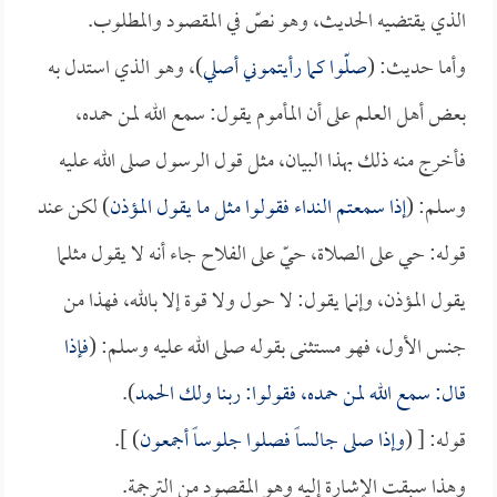
الذي يقتضيه الحديث، وهو نصّ في المقصود والمطلوب.
وأما حديث: (
صلّوا كما رأيتموني أصلي
)، وهو الذي استدل به
بعض أهل العلم على أن المأموم يقول: سمع الله لمن حمده،
فأخرج منه ذلك بهذا البيان، مثل قول الرسول صلى الله عليه
وسلم: (
إذا سمعتم النداء فقولوا مثل ما يقول المؤذن
) لكن عند
قوله: حي على الصلاة، حيّ على الفلاح جاء أنه لا يقول مثلما
يقول المؤذن، وإنما يقول: لا حول ولا قوة إلا بالله، فهذا من
جنس الأول، فهو مستثنى بقوله صلى الله عليه وسلم: (
فإذا
قال: سمع الله لمن حمده، فقولوا: ربنا ولك الحمد
).
قوله: [ (
وإذا صلى جالساً فصلوا جلوساً أجمعون
) ].
وهذا سبقت الإشارة إليه وهو المقصود من الترجمة.