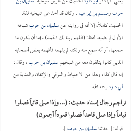
يعني: لما ذكر
أبو داود
الحديث من طريق شيخيه:
سليمان بن
حرب
و
مسلم بن إبراهيم
، وكان قد أخذ عن شيخيه لفظ
الحديث كاملاً، إلا أنه في روايته عن
سليمان بن حرب
شيخه
الأول لم يضبط لفظ: (اللهم ربنا لك الحمد) ، إما أن يكون ما
سمعها، أو أنه سمع منه ولكنه لم يفهمه فأفهمه بعض أصحابه
الذين كانوا يتلقون معه من شيخهم
سليمان بن حرب
، وقال:
إنه قال كذا، وهذا من الاحتياط والتوقي والإتقان والعناية من
أبي داود
رحمه الله.
تراجم رجال إسناد حديث: (... وإذا صلى قائماً فصلوا
قياماً وإذا صلى قاعداً فصلوا قعوداً أجمعون)
قوله: [ حدثنا
سليمان بن حرب
].