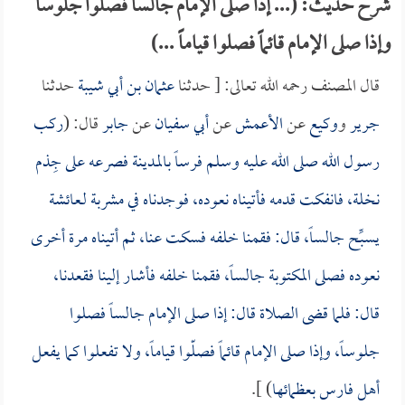
شرح حديث: (... إذا صلى الإمام جالساً فصلوا جلوساً
وإذا صلى الإمام قائماً فصلوا قياماً ...)
قال المصنف رحمه الله تعالى: [ حدثنا
عثمان بن أبي شيبة
حدثنا
جرير
و
وكيع
عن
الأعمش
عن
أبي سفيان
عن
جابر
قال: (
ركب
رسول الله صلى الله عليه وسلم فرساً بالمدينة فصرعه على جِذم
نخلة، فانفكت قدمه فأتيناه نعوده، فوجدناه في مشربة لـ
عائشة
يسبِّح جالساً، قال: فقمنا خلفه فسكت عنا، ثم أتيناه مرة أخرى
نعوده فصلى المكتوبة جالساً، فقمنا خلفه فأشار إلينا فقعدنا،
قال: فلما قضى الصلاة قال: إذا صلى الإمام جالساً فصلوا
جلوساً، وإذا صلى الإمام قائماً فصلّوا قياماً، ولا تفعلوا كما يفعل
أهل فارس بعظمائها
) ].