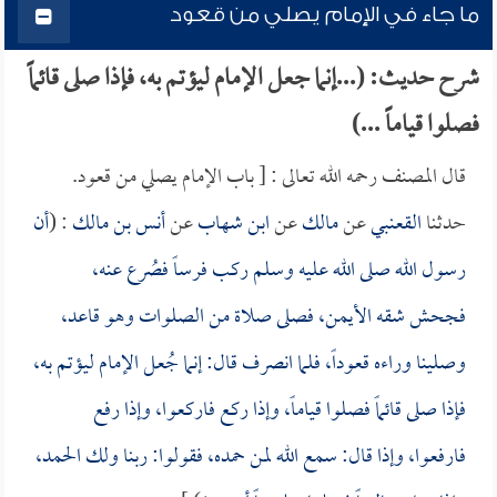
ما جاء في الإمام يصلي من قعود
شرح حديث: (...إنما جعل الإمام ليؤتم به، فإذا صلى قائماً
فصلوا قياماً ...)
قال المصنف رحمه الله تعالى : [ باب الإمام يصلي من قعود.
حدثنا
القعنبي
عن
مالك
عن
ابن شهاب
عن
أنس بن مالك
: (
أن
رسول الله صلى الله عليه وسلم ركب فرساً فصُرع عنه،
فجحش شقه الأيمن، فصلى صلاة من الصلوات وهو قاعد،
وصلينا وراءه قعوداً، فلما انصرف قال: إنما جُعل الإمام ليؤتم به،
فإذا صلى قائماً فصلوا قياماً، وإذا ركع فاركعوا، وإذا رفع
فارفعوا، وإذا قال: سمع الله لمن حمده، فقولوا: ربنا ولك الحمد،