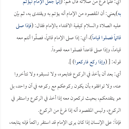
أي: فلما فرغ من صلاته قال لهم: (
إنما جُعل الإمام ليؤتّم
به
)يعني: أن المقصود من الإمام أنه يؤتم به ويقتدى به، ثم بيّن
عليه الصلاة والسلام كيفية الاقتداء بالإمام فقال: (
فإذا صلى
قائماً فصلوا قياماً
)، أي: إذا صلى الإمام قائماً، فصلّوا أنتم معه
قياماً، وإذا صلى قاعداً فصلوا معه قعوداً.
قوله: [ (
وإذا ركع فاركعوا
) ].
أي: بعد أن يأخذ في الركوع فتابعوه، ولا تسبقوه ولا تتأخروا
عنه، ولا توافقوه بأن يكون ركوعكم مع ركوعه في آن واحد، بل
هو يتقدمكم، بحيث تركعون معه إذا أخذ في الركوع واستقر في
الركوع، وليس المقصود أنه إذا فرغ من الركوع.
فإذاً: على الإنسان إذا كان يرى الإمام قد استقر راكعاً فإنه يتابعه،