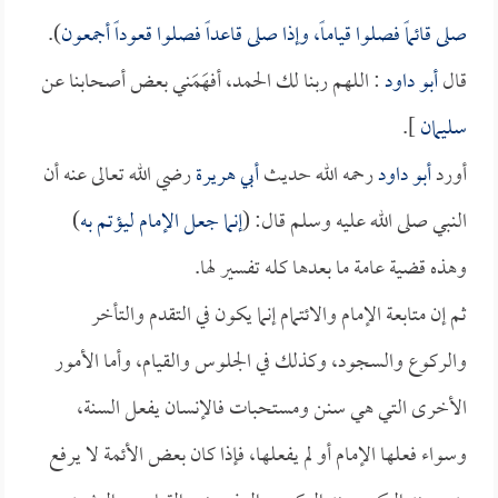
صلى قائماً فصلوا قياماً، وإذا صلى قاعداً فصلوا قعوداً أجمعون
).
قال
أبو داود
: اللهم ربنا لك الحمد، أفهَمَني بعض أصحابنا عن
سليمان
].
أورد
أبو داود
رحمه الله حديث
أبي هريرة
رضي الله تعالى عنه أن
النبي صلى الله عليه وسلم قال: (
إنما جعل الإمام ليؤتم به
)
وهذه قضية عامة ما بعدها كله تفسير لها.
ثم إن متابعة الإمام والائتمام إنما يكون في التقدم والتأخر
والركوع والسجود، وكذلك في الجلوس والقيام، وأما الأمور
الأخرى التي هي سنن ومستحبات فالإنسان يفعل السنة،
وسواء فعلها الإمام أو لم يفعلها، فإذا كان بعض الأئمة لا يرفع