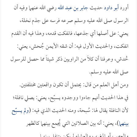
أورد
أبو داود
حديث
جابر بن عبد الله
رضي الله عنهما وفيه أن
الرسول صلى الله عليه وسلم صرعه فرسه على جذم نخلة،
يعني: على أصلها أي جذعها، فانفكت قدمه، وهذا فيه أن القدم
انفكت، والحديث الأول فيه: أن شقه الأيمن جُحش، يعني:
خُدش، وعرفنا أن كلاً من الراويين ذكر شيئاً مما حصل للرسول
صلى الله عليه وسلم.
ومن أهل العلم من قال: يحتمل أن تكون واقعتين مختلفتين.
في هذا الحديث أنهم جاءوا ووجدوه يسبّح، يعني: يصلي نافلة؛
لأن النافلة يقال لها: سُبحة، ومنه الحديث الذي فيه: (
ولم يسبّح
بينهما
)، يعني: أنه بين الصلاتين التي يُجمع بينهما كالظهر
والعصر، أو المغرب والعشاء لم يكن يتنفل بينهما.