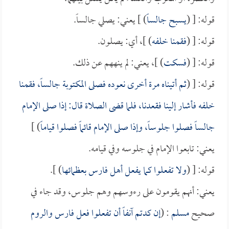
قوله: [ (
يسبح جالساً
) ] يعني: يصلي جالساً.
قوله: [ (
فقمنا خلفه
) ]، أي: يصلون.
قوله: [ (
فسكت
) ]، يعني: لم ينههم عن ذلك.
قوله: [ (
ثم أتيناه مرة أخرى نعوده فصلى المكتوبة جالساً، فقمنا
خلفه فأشار إلينا فقعدنا، فلما قضى الصلاة قال: إذا صلى الإمام
جالساً فصلوا جلوساً، وإذا صلى الإمام قائماً فصلوا قياماً
) ]
يعني: تابعوا الإمام في جلوسه وفي قيامه.
قوله: [ (
ولا تفعلوا كما يفعل أهل فارس بعظمائها
) ].
يعني: أنهم يقومون على رءوسهم وهم جلوس، وقد جاء في
صحيح
مسلم
: (
إن كدتم آنفاً أن تفعلوا فعل فارس والروم