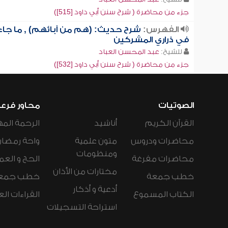
جزء من محاضرة ( شرح سنن أبي داود [515])
الفهرس:
شرح حديث: (هم من آبائهم) , ما جاء
في ذراري المشركين
للشيخ:
عبد المحسن العباد
جزء من محاضرة ( شرح سنن أبي داود [532])
الصوتيات
محاور فرع
القرآن الكريم
أناشيد
الرحمة المه
محاضرات ودروس
متون علمية
واحة رمضان
ومنظومات
محاضرات مفرغة
الحج و العم
مختارات من الأذان
خطب جمعة
خطب جمع
أدعية و أذكار
الكتاب المسموع
القراءات ال
استراحة التسجيلات