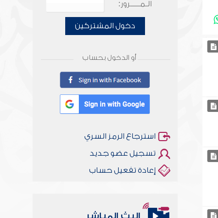
الـمـــــرور:
دخول المشتركين
أو الدخول بحساب
استرجاع الرمز السري
تسجيل عضو جديد
إعادة تفعيل حساب
البث المباشر