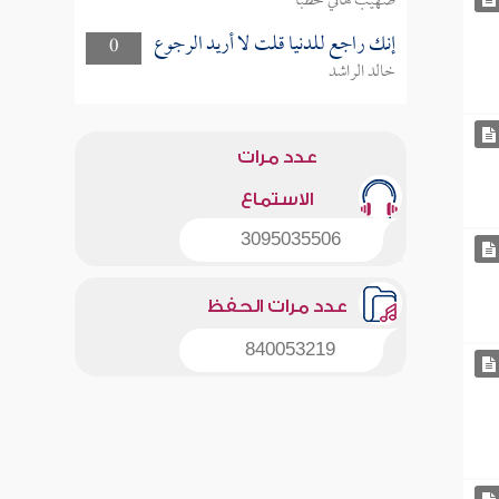
صهيب هاني خطبا
إنك راجع للدنيا قلت لا أريد الرجوع
0
خالد الراشد
عدد مرات
الاستماع
3095035506
عدد مرات الحفظ
840053219