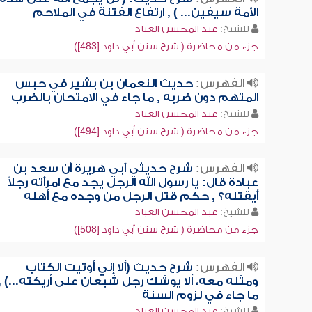
الأمة سيفين... ) , ارتفاع الفتنة في الملاحم
للشيخ:
عبد المحسن العباد
جزء من محاضرة ( شرح سنن أبي داود [483])
الفهرس:
حديث النعمان بن بشير في حبس
المتهم دون ضربه , ما جاء في الامتحان بالضرب
للشيخ:
عبد المحسن العباد
جزء من محاضرة ( شرح سنن أبي داود [494])
الفهرس:
شرح حديثي أبي هريرة أن سعد بن
عبادة قال: يا رسول الله الرجل يجد مع امرأته رجلاً
أيقتله؟ , حكم قتل الرجل من وجده مع أهله
للشيخ:
عبد المحسن العباد
جزء من محاضرة ( شرح سنن أبي داود [508])
الفهرس:
شرح حديث (ألا إني أوتيت الكتاب
ومثله معه، ألا يوشك رجل شبعان على أريكته...) ,
ما جاء في لزوم السنة
للشيخ:
عبد المحسن العباد