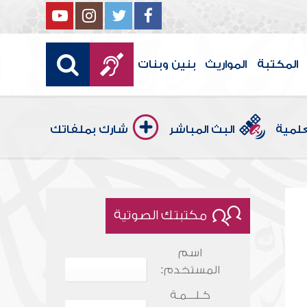
المكتبة
المواريث
بنين وبنات
علمية
البث المباشر
شارك بملفاتك
مكتبتك الصوتية
اسم
المستخدم:
كـلـــمـة