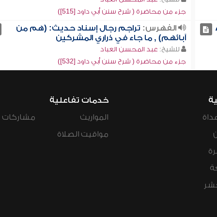
جزء من محاضرة ( شرح سنن أبي داود [515])
الفهرس:
تراجم رجال إسناد حديث: (هم من
آبائهم) , ما جاء في ذراري المشركين
للشيخ:
عبد المحسن العباد
جزء من محاضرة ( شرح سنن أبي داود [532])
ية
خدمات تفاعلية
داة
المواريث
مشاركات ال
مواقيت الصلاة
رة
ة
عشر