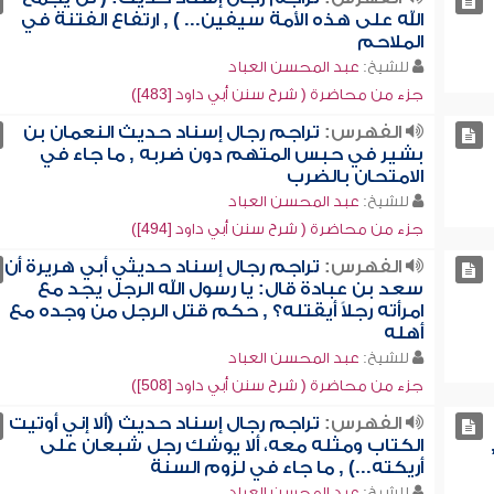
الله على هذه الأمة سيفين... ) , ارتفاع الفتنة في
الملاحم
للشيخ:
عبد المحسن العباد
جزء من محاضرة ( شرح سنن أبي داود [483])
الفهرس:
تراجم رجال إسناد حديث النعمان بن
بشير في حبس المتهم دون ضربه , ما جاء في
الامتحان بالضرب
للشيخ:
عبد المحسن العباد
جزء من محاضرة ( شرح سنن أبي داود [494])
الفهرس:
تراجم رجال إسناد حديثي أبي هريرة أن
سعد بن عبادة قال: يا رسول الله الرجل يجد مع
امرأته رجلاً أيقتله؟ , حكم قتل الرجل من وجده مع
أهله
للشيخ:
عبد المحسن العباد
جزء من محاضرة ( شرح سنن أبي داود [508])
الفهرس:
تراجم رجال إسناد حديث (ألا إني أوتيت
الكتاب ومثله معه، ألا يوشك رجل شبعان على
أريكته...) , ما جاء في لزوم السنة
للشيخ:
عبد المحسن العباد