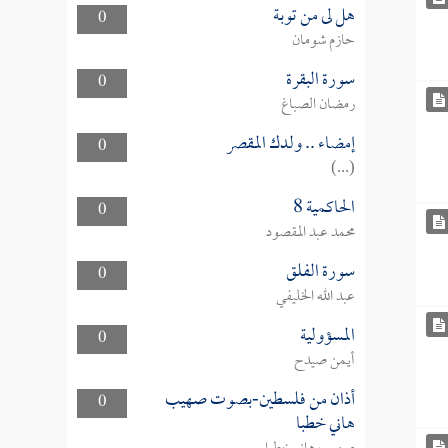
هل لى من توبة
0
حازم شومان
سورة البقرة
0
رمضان الصباغ
إمضاء .. ولدك المقصر
0
(...)
الحاكمية 8
0
محمد عبد المقصود
سورة الفلق
0
عبد الله الخليفي
المسؤولية
0
أيمن صيدح
أذان من فلسطين-بصوت صهيب
0
هاني خطبا