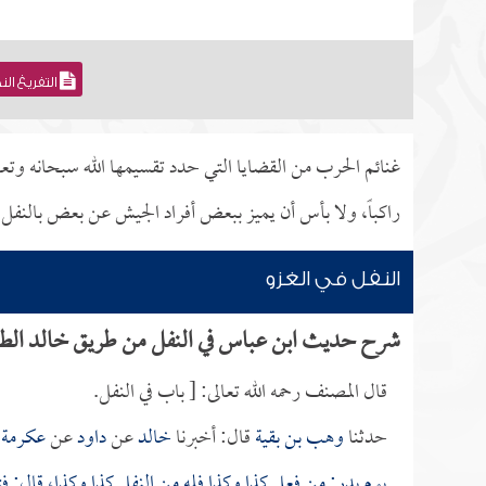
التفريغ ال
غنائم الحرب من القضايا التي حدد تقسيمها الله سبحانه وتعا
راكباً، ولا بأس أن يميز ببعض أفراد الجيش عن بعض بالنفل، 
النفل في الغزو
شرح حديث ابن عباس في النفل من طريق خالد الط
قال المصنف رحمه الله تعالى: [ باب في النفل.
حدثنا
وهب بن بقية
قال: أخبرنا
خالد
عن
داود
عن
عكرمة
ع
يوم بدر: من فعل كذا وكذا فله من النفل كذا وكذا، قال: فت