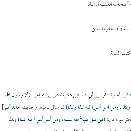
ه أصحاب الكتب الستة.
لم
وأصحاب السنن.
كتب الستة.
شيم
أخبرنا
داود بن أبي هند
عن
عكرمة
عن
ابن عباس
: (
أن رسول الله
وكذا، ومن أسر أسيراً فله كذا وكذا
) ثم ساق نحوه، وحديث
خالد
أتم ].
ر غيره قال: (
من قتل قتيلاً فله سلبه، ومن أسر أسيراً فله كذا
) وهذا