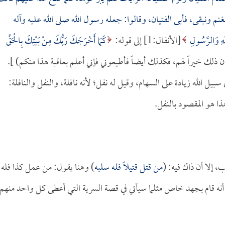
الغنم ونبقى، فأبى الفتيان، وقالوا: جعله رسول الله صلى الله عليه وآله
َّهِ وَالرَّسُولِ
[الأنفال:1] إلى قوله:
كَمَا أَخْرَجَكَ رَبُّكَ مِنْ بَيْتِكَ بِالْحَقِّ
 سبيل الله زيادة على السهام، وقيل له نفل؛ لأنه نافلة، والنفل والنافلة:
هذا هو المقصود بالنفل.
، إلا أن ذاك فيه: (
من قتل قتيلاً فله سلبه
) وهنا يقول: من عمل كذا فله
ل أنه قام بجهد خاص مثلما سيأتي في قصة السرية التي أعطى كل واحد منهم