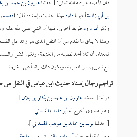
قال المصنف رحمه الله تعالى: [ حدثنا
هارون بن محمد بن بكا
بن أبي زائدة
أخبرنا
داود
بهذا الحديث بإسناده قال: (
فقسمها 
وذكر
أبو داود
طريقاً أخرى، فيها أن النبي صلى الله علي
وهذا لا ينافي ما تقدم من أن النفل الذي هو زائد على الق
فمعناه: أن كلاً أخذ نصيبه من الغنيمة، ولكن النفل وا
مع نصيبهم من الغنيمة، ويكون ذلك زائداً على الغنيمة.
تراجم رجال إسناد حديث ابن عباس في النفل من طري
قوله: [ حدثنا
هارون بن محمد بن بكار بن بلال
].
وهو صدوق أخرج له
أبو داود
و
النسائي
.
[ حدثنا
يزيد بن خالد بن موهب الهمداني
].
وهو ثقة، أخرج له
أبو داود
و
النسائي
و
ابن ماجة
.