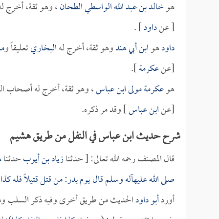
هو
خالد بن عبد الله الواسطي الطحان
، وهو ثقة، أخرج ل
[ عن
داود
] .
داود
هو
ابن أبي هند
وهو ثقة، أخرج له
البخاري
تعليقاً و
مس
[عن
عكرمة
].
هو
عكرمة مولى ابن عباس
، وهو ثقة، أخرج له أصحاب ال
[عن
ابن عباس
] وقد مر ذكره.
شرح حديث ابن عباس في النفل من طريق هشيم
قال المصنف رحمه الله تعالى: [ حدثنا
زياد بن أيوب
حدثنا
ه
صلى الله عليهآله وسلم قال يوم بدر: من قتل قتيلاً فله كذا 
أورد
أبو داود
الحديث من طريق أخرى وفيه ذكر السلب وذك