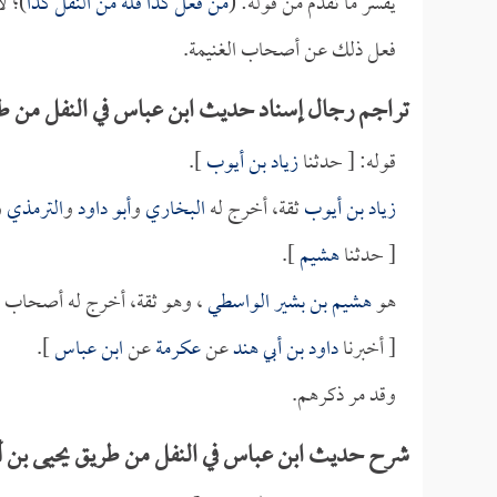
يفسر ما تقدم من قوله: (
من فعل كذا فله من النفل كذا
)؛ ل
فعل ذلك عن أصحاب الغنيمة.
تراجم رجال إسناد حديث ابن عباس في النفل من 
قوله: [ حدثنا
زياد بن أيوب
].
زياد بن أيوب
ثقة، أخرج له
البخاري
و
أبو داود
و
الترمذي
و
[ حدثنا
هشيم
].
هو
هشيم بن بشير الواسطي
، وهو ثقة، أخرج له أصحاب ا
[ أخبرنا
داود بن أبي هند
عن
عكرمة
عن
ابن عباس
].
وقد مر ذكرهم.
شرح حديث ابن عباس في النفل من طريق يحيى بن أب