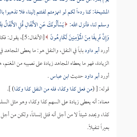
المشيخة: كنا ردءاً لكم لو انهزمتم لفئتم إلينا، فلا تذهبوا ب
وسلم لنا، فأنزل الله:
يَسْأَلُونَكَ عَنِ الأَنْفَالِ قُلِ الأَنْفَالُ لِل
وَإِنَّ فَرِيقًا مِنَ الْمُؤْمِنِينَ لَكَارِهُونَ
[الأنفال:5]، يقول: فكان ذلك خيراً لهم، فكذلك أيضاً فأطيعوني فإني أعلم بعاقبة هذا منكم) ].
أورد
أبو داود
باباً في النفل، والنفل هو: ما يعطى المجاهد في
الزيادة، فهو ما يعطاه المجاهد زيادة على نصيبه من المغنم، 
أورد
أبو داود
حديث
ابن عباس
.
قوله: [ (
من فعل كذا وكذا، فله من النفل كذا وكذا
) ].
معناه: أنه يعطى زيادة على السهم كذا وكذا، وهو مثل السلب
كذا، ويحدد شيئاً لا من أجل أنه قتل إنساناً، ولكن من أج
بعيراً تنفيلاً.