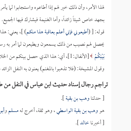
لهذا الأمر، وأن ذلك خير لهم إذا أطاعوه واستجابوا لما ي
بجهد خاص شيئاً زائداً، وأما الغنيمة فيشترك فيها الجميع.
قوله: [ (
أطيعوني فإني أعلم بعاقبة هذا منكم
) ]، يعني: هذا
يحصل لهم نصيب من ذلك يسمعون ويطيعون لما أمر به رسول 
بَيْنِكُمْ
[الأنفال:1]، أي: هذا الذي حصل بينكم من الخلاف لابد أن تعملوا على إصلاحه وعلى إزالته.
وقول المشيخة: (فلا تذهبوا بالمغنم) يعنون به النفل الزائد ع
تراجم رجال إسناد حديث ابن عباس في النفل من ط
[ حدثنا
وهب بن بقية
].
هو
وهب بن بقية الواسطي
، وهو ثقة، أخرج له
مسلم
و
أبو
[ أخبرنا
خالد
].