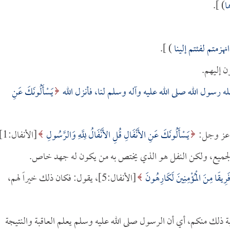
ا
) ].
نهزمتم لفئتم إلينا
) ].
ن إليهم.
له رسول الله صلى الله عليه وآله وسلم لنا، فأنزل الله
يَسْأَلُونَكَ عَنِ
له عز وجل:
يَسْأَلُونَكَ عَنِ الأَنْفَالِ قُلِ الأَنْفَالُ لِلَّهِ وَالرَّسُولِ
[الأنفال
الجميع، ولكن النفل هو الذي يختص به من يكون له جهد خاص.
فَرِيقًا مِنَ الْمُؤْمِنِينَ لَكَارِهُونَ
[الأنفال:5]، يقول: فكان ذلك خيراً لهم،
قبة ذلك منكم، أي أن الرسول صلى الله عليه وسلم يعلم العاقبة والنتيجة