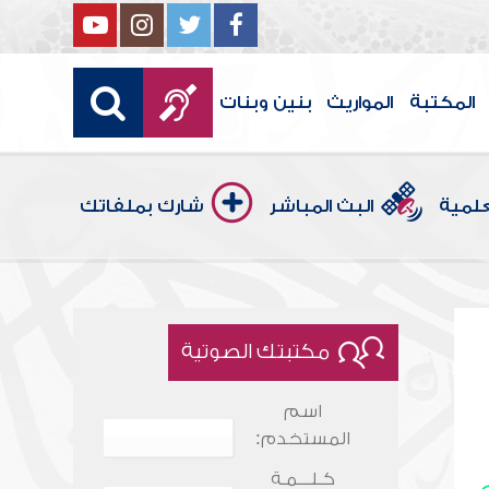
المكتبة
المواريث
بنين وبنات
علمية
البث المباشر
شارك بملفاتك
مكتبتك الصوتية
اسم
المستخدم:
كـلـــمـة