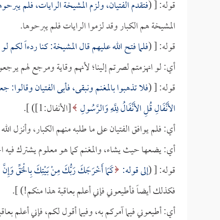
قوله: [ (
فتقدم الفتيان، ولزم المشيخة الرايات، فلم يبرحوه
المشيخة هم الكبار وقد لزموا الرايات فلم يبرحوها.
قوله: [ (
فلما فتح الله عليهم قال المشيخة: كنا ردءاً لكم لو ا
أي: لو انهزمتم لصرتم إلينا؛ لأنهم وقاية ومرجع لهم يرجعو
قوله: [ (
فلا تذهبوا بالمغنم ونبقى، فأبى الفتيان وقالوا: جع
الأَنْفَالِ قُلِ الأَنْفَالُ لِلَّهِ وَالرَّسُولِ
[الأنفال:1]) ].
أي: فلم يوافق الفتيان على ما طلبه منهم الكبار، وأنزل ال
أي: يضعها حيث يشاء، والمغنم كما هو معلوم يشترك فيه 
قوله: [ (
إلى قوله:
كَمَا أَخْرَجَكَ رَبُّكَ مِنْ بَيْتِكَ بِالْحَقِّ وَإِنَّ 
فكذلك أيضاً فأطيعوني فإني أعلم بعاقبة هذا منكم!) ].
أي: أطيعوني فيما آمركم به، وفيما أقول لكم، فإني أعلم بعا