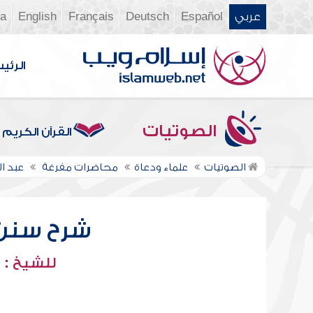
عربي
Español
Deutsch
Français
English
ia
الرئي
الصوتيات
القرآن الكريم
الصوتيات
علماء ودعاة
محاضرات مفرغة
عبد ا
شرح سنن أب
للشيخ : 