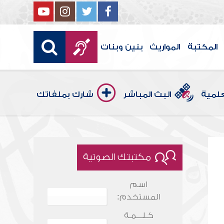
المكتبة
المواريث
بنين وبنات
علمية
البث المباشر
شارك بملفاتك
مكتبتك الصوتية
اسم
المستخدم:
كـلـــمـة