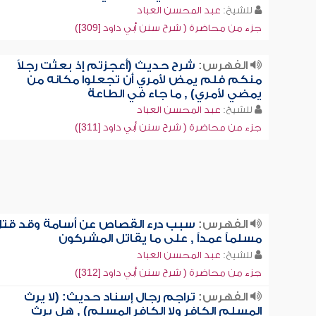
للشيخ:
عبد المحسن العباد
جزء من محاضرة ( شرح سنن أبي داود [309])
الفهرس:
شرح حديث (أعجزتم إذ بعثت رجلاً
منكم فلم يمض لأمري أن تجعلوا مكانه من
يمضي لأمري) , ما جاء في الطاعة
للشيخ:
عبد المحسن العباد
جزء من محاضرة ( شرح سنن أبي داود [311])
الفهرس:
سبب درء القصاص عن أسامة وقد قت
مسلماً عمداً , على ما يقاتل المشركون
للشيخ:
عبد المحسن العباد
جزء من محاضرة ( شرح سنن أبي داود [312])
الفهرس:
تراجم رجال إسناد حديث: (لا يرث
المسلم الكافر ولا الكافر المسلم) , هل يرث