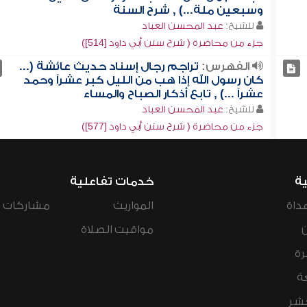
وسبعين ملة...) , شرح السنة
للشيخ:
عبد المحسن العباد
جزء من محاضرة ( شرح سنن أبي داود [514])
الفهرس:
تراجم رجال إسناد حديث عائشة (...
كان رسول الله إذا هب من الليل كبر عشراً وحمد
عشراً ...) , تابع أذكار الصباح والمساء
للشيخ:
عبد المحسن العباد
جزء من محاضرة ( شرح سنن أبي داود [577])
ية
خدمات تفاعلية
داة
المواريث
مشاركات ال
مواقيت الصلاة
رة
ة
عشر