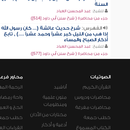
السنة
للشيخ:
عبد المحسن العباد
جزء من محاضرة ( شرح سنن أبي داود [514])
الفهرس:
شرح حديث عائشة (... كان رسول الله
إذا هب من الليل كبر عشراً وحمد عشراً ....) , تابع
أذكار الصباح والمساء
للشيخ:
عبد المحسن العباد
جزء من محاضرة ( شرح سنن أبي داود [577])
الصوتيات
محاور فرع
القرآن الكريم
أناشيد
الرحمة المه
محاضرات ودروس
متون علمية
واحة رمضان
ومنظومات
محاضرات مفرغة
الحج و العم
مختارات من الأذان
خطب جمعة
خطب جمع
أدعية و أذكار
الكتاب المسموع
القراءات ال