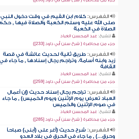
الفهرس:
كلام ابن القيم في وقت دخول النبي
صلى الله عليه وسلم الكعبة والصلاة فيها , حكم
الصلاة في الكعبة
للشيخ:
عبد المحسن العباد
جزء من محاضرة ( شرح سنن أبي داود [233])
الفهرس:
طريق ثانية لحديث عائشة في قصة
زيد وابنه أسامة، وتراجم رجال إسنادها , ما جاء في
القافة
للشيخ:
عبد المحسن العباد
جزء من محاضرة ( شرح سنن أبي داود [259])
الفهرس:
تراجم رجال إسناد حديث (إن أعمال
العباد تعرض يوم الإثنين ويوم الخميس) , ما جاء
في صوم الإثنين والخميس
للشيخ:
عبد المحسن العباد
جزء من محاضرة ( شرح سنن أبي داود [285])
الفهرس:
شرح حديث (أغر على (أبنى) صباحاً
وحرق...) , ما جاء في الحرق في بلاد العدو