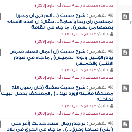
جزء من محاضرة ( شرح سنن أبي داود [233])
الفهرس:
شرح حديث (... ألم تري أن مجززاً
المدلجي رأى زيداً وأسامة... فقال: إن هذه الأقدام
بعضها من بعض) , ما جاء في القافة
للشيخ:
عبد المحسن العباد
جزء من محاضرة ( شرح سنن أبي داود [259])
الفهرس:
شرح حديث (إن أعمال العباد تعرض
يوم الإثنين ويوم الخميس) , ما جاء في صوم
الإثنين والخميس
للشيخ:
عبد المحسن العباد
جزء من محاضرة ( شرح سنن أبي داود [285])
الفهرس:
شرح حديث صفية (كان رسول الله
معتكفاً فأتيته أزوره ليلاً...) , المعتكف يدخل البيت
لحاجته
للشيخ:
عبد المحسن العباد
جزء من محاضرة ( شرح سنن أبي داود [288])
الفهرس:
تراجم رجال إسناد حديث (أغر على
(أُبنى) صباحاً وحرق...) , ما جاء في الحرق في بلاد