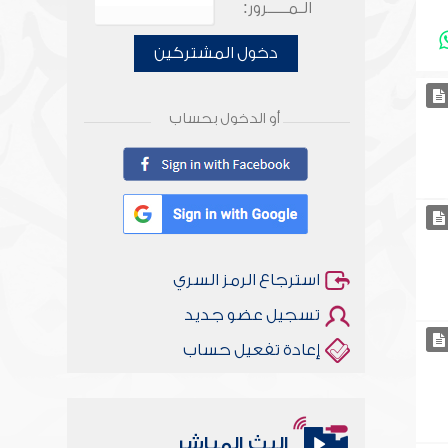
الـمـــــرور:
دخول المشتركين
أو الدخول بحساب
استرجاع الرمز السري
تسجيل عضو جديد
إعادة تفعيل حساب
البث المباشر