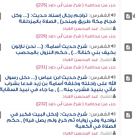
جزء من محاضرة ( شرح سنن أبي داود [225])
الفهرس:
تراجم رجال إسناد حديث: (... وكل
فجاج مكة طريق ومنحر) , الصلاة بالمزدلفة
للشيخ:
عبد المحسن العباد
جزء من محاضرة ( شرح سنن أبي داود [226])
الفهرس:
شرح حديث أسامة: (... نحن نازلون
بخيف بني كنانة...) , حكم النزول بالمحصب
للشيخ:
عبد المحسن العباد
جزء من محاضرة ( شرح سنن أبي داود [231])
الفهرس:
شرح حديث ابن عباس (... دخل رسول
الله على راحلته وخلفه أسامة بن زيد فدعا بشراب
فأتي بنبيذ فشرب منه...) , ما جاء في نبيذ السقاية
للشيخ:
عبد المحسن العباد
جزء من محاضرة ( شرح سنن أبي داود [232])
الفهرس:
شرح حديث: (دخل البيت فكبر في
نواحيه وفي زواياه ثم خرج ولم يصل فيه) , حكم
الصلاة في الكعبة
للشيخ:
عبد المحسن العباد