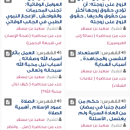
الزوج على زوجته: أن
العوامل الوقائية:
تؤدي حقوق زوجها أكثر
تجنب المحرمات
من حقوق والديها , حقوق
والفواحش , الإعجاز النبوي
الزوج على زوجته
الطبي في الجانب الوقائي
للشيخ:
سعيد بن مسفر
للشيخ:
سعيد بن مسفر
جزء من محاضرة ( رسالة إلى
جزء من محاضرة ( صحة الإنسان
العروسين)
في شريعة الرحمن)
الفهرس:
الاستعداد
الفهرس:
العمل بآثار
النفسي والمجاهدة ,
أسماء الله وصفاته ,
أسباب الهداية
أسباب نيل محبة الله
سبحانه وتعالى
للشيخ:
سعيد بن مسفر
للشيخ:
سعيد بن مسفر
جزء من محاضرة ( علامات
جزء من محاضرة ( كيف تنال
الشقاء)
محبة الله؟)
الفهرس:
حكم من
الفهرس:
الصلاة
أصبح جنباً في رمضان
عمود الإسلام , أهمية
من العادة السرية ولم
الصلاة
يغتسل , الأسئلة
للشيخ:
سعيد بن مسفر
للشيخ:
سعيد بن مسفر
جزء من محاضرة ( صلِ .. وانتظر