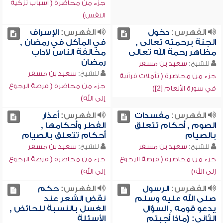
جزء من محاضرة ( أسباب تزكية
النفس)
الفهرس:
دخول
الفهرس:
الإسراف
الجنة برحمته تعالى ,
في المآكل في رمضان ,
مظاهر رحمة الله تعالى
مخالفة الناس لآداب
رمضان
للشيخ:
سعيد بن مسفر
للشيخ:
سعيد بن مسفر
جزء من محاضرة ( تأملات قرآنية
جزء من محاضرة ( فرصة الرجوع
في سورة الأنعام [2])
إلى الله)
الفهرس:
مفسدات
الفهرس:
أعذار
الصوم , أحكام تتعلق
الفطر وأحكامها ,
بالصيام
أحكام تتعلق بالصيام
للشيخ:
سعيد بن مسفر
للشيخ:
سعيد بن مسفر
جزء من محاضرة ( فرصة الرجوع
جزء من محاضرة ( فرصة الرجوع
إلى الله)
إلى الله)
الفهرس:
الرسول
الفهرس:
حكم
صلى الله عليه وسلم
نقض الشعر عند
يدعو قومه , السؤال
الغسل بالنسبة للحائض ,
الثاني: (ماذا أجبتم
الأسئلة