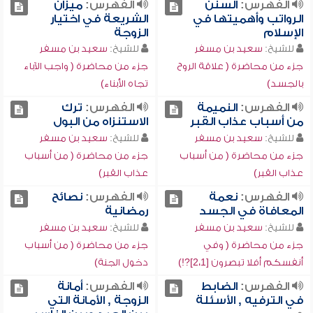
الفهرس:
السنن
الفهرس:
ميزان
الرواتب وأهميتها في
الشريعة في اختيار
الإسلام
الزوجة
للشيخ:
سعيد بن مسفر
للشيخ:
سعيد بن مسفر
جزء من محاضرة ( علاقة الروح
جزء من محاضرة ( واجب الآباء
بالجسد)
تجاه الأبناء)
الفهرس:
النميمة
الفهرس:
ترك
من أسباب عذاب القبر
الاستنزاه من البول
للشيخ:
سعيد بن مسفر
للشيخ:
سعيد بن مسفر
جزء من محاضرة ( من أسباب
جزء من محاضرة ( من أسباب
عذاب القبر)
عذاب القبر)
الفهرس:
نعمة
الفهرس:
نصائح
المعافاة في الجسد
رمضانية
للشيخ:
سعيد بن مسفر
للشيخ:
سعيد بن مسفر
جزء من محاضرة ( وفي
جزء من محاضرة ( من أسباب
أنفسكم أفلا تبصرون [2،1]?!)
دخول الجنة)
الفهرس:
الضابط
الفهرس:
أمانة
في الترفيه , الأسئلة
الزوجة , الأمانة التي