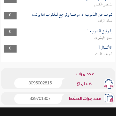
المنتصر الكتاني
تتوب عن الذنوب اذا مرضتا وترجع للذنوب اذا برئت
0
خالد الراشد
يا رفيق الدرب 1
0
سمير البشيري
الأشبال1
0
أبو عبد الملك
عدد مرات
3095002815
الاستماع
عدد مرات الحفظ
839701807