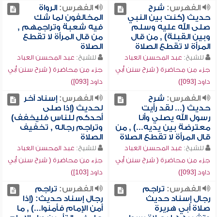
الفهرس:
شرح
الفهرس:
الرواة
حديث (كنت بين النبي
المخالفون لما شك
صلى الله عليه وسلم
فيه شعبة وتراجمهم ,
وبين القبلة) , من قال
من قال المرأة لا تقطع
المرأة لا تقطع الصلاة
الصلاة
للشيخ:
عبد المحسن العباد
للشيخ:
عبد المحسن العباد
جزء من محاضرة ( شرح سنن أبي
جزء من محاضرة ( شرح سنن أبي
داود [093])
داود [093])
الفهرس:
شرح
الفهرس:
إسناد آخر
حديث (... لقد رأيت
لحديث (إذا صلى
رسول الله يصلي وأنا
أحدكم للناس فليخفف)
معترضة بين يديه...) , من
وتراجم رجاله , تخفيف
قال المرأة لا تقطع الصلاة
الصلاة
للشيخ:
عبد المحسن العباد
للشيخ:
عبد المحسن العباد
جزء من محاضرة ( شرح سنن أبي
جزء من محاضرة ( شرح سنن أبي
داود [093])
داود [103])
الفهرس:
تراجم
الفهرس:
تراجم
رجال إسناد حديث
رجال إسناد حديث: (إذا
صلاة أبي هريرة
أمن الإمام فأمنوا...) , ما