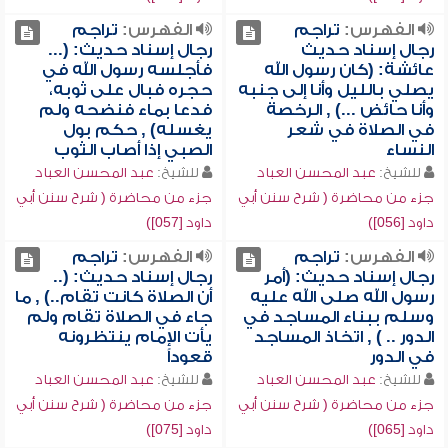
الفهرس:
تراجم
الفهرس:
تراجم
رجال إسناد حديث
رجال إسناد حديث: (...
عائشة: (كان رسول الله
فأجلسه رسول الله في
يصلي بالليل وأنا إلى جنبه
حجره فبال على ثوبه،
وأنا حائض ...) , الرخصة
فدعا بماء فنضحه ولم
في الصلاة في شعر
يغسله) , حكم بول
النساء
الصبي إذا أصاب الثوب
للشيخ:
عبد المحسن العباد
للشيخ:
عبد المحسن العباد
جزء من محاضرة ( شرح سنن أبي
جزء من محاضرة ( شرح سنن أبي
داود [056])
داود [057])
الفهرس:
تراجم
الفهرس:
تراجم
رجال إسناد حديث: (أمر
رجال إسناد حديث: (..
رسول الله صلى الله عليه
أن الصلاة كانت تقام..) , ما
وسلم ببناء المساجد في
جاء في الصلاة تقام ولم
الدور .. ) , اتخاذ المساجد
يأت الإمام ينتظرونه
في الدور
قعوداً
للشيخ:
عبد المحسن العباد
للشيخ:
عبد المحسن العباد
جزء من محاضرة ( شرح سنن أبي
جزء من محاضرة ( شرح سنن أبي
داود [065])
داود [075])