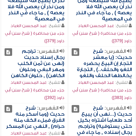
يطيع الله فليطعه ومن
نذر أن يطيع الله فليطعه
نذر أن يعصي الله فلا
ومن نذر أن يعصي الله فلا
يعصه ) , ما جاء في النذر
يعصه ) , ما جاء في النذر
في المعصية
في المعصية
للشيخ:
عبد المحسن العباد
للشيخ:
عبد المحسن العباد
جزء من محاضرة ( شرح سنن أبي
جزء من محاضرة ( شرح سنن أبي
داود [379])
داود [379])
الفهرس:
شرح
الفهرس:
تراجم
حديث: (يا معشر
رجال إسناد حديث
التجار إن البيع يحضره
(نهى عن ثمن الكلب
اللغو والحلف..) , التجارة
ومهر البغي وحلوان
يخالطها الحلف واللغو
الكاهن) , حلوان الكاهن
للشيخ:
عبد المحسن العباد
للشيخ:
عبد المحسن العباد
جزء من محاضرة ( شرح سنن أبي
جزء من محاضرة ( شرح سنن أبي
داود [383])
داود [392])
الفهرس:
شرح
الفهرس:
شرح
حديث (...نهى أن يبيع
حديث (وما أسكر منه
أحد طعاماً اشتراه بكيل
الفرق فملء الكف منه
حتى يستوفيه) وتراجم
حرام) , النهي عن المسكر
رجال إسناده , ما جاء في
للشيخ:
عبد المحسن العباد