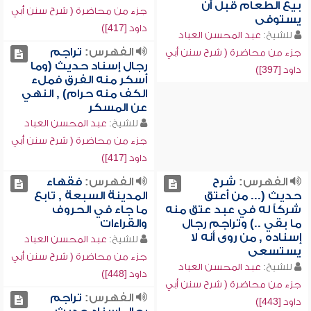
بيع الطعام قبل أن
جزء من محاضرة ( شرح سنن أبي
يستوفى
داود [417])
للشيخ:
عبد المحسن العباد
الفهرس:
تراجم
جزء من محاضرة ( شرح سنن أبي
رجال إسناد حديث (وما
داود [397])
أسكر منه الفرق فملء
الكف منه حرام) , النهي
عن المسكر
للشيخ:
عبد المحسن العباد
جزء من محاضرة ( شرح سنن أبي
داود [417])
الفهرس:
شرح
الفهرس:
فقهاء
حديث (... من أعتق
المدينة السبعة , تابع
شركاً له في عبد عتق منه
ما جاء في الحروف
ما بقي ..) وتراجم رجال
والقراءات
إسناده , من روى أنه لا
للشيخ:
عبد المحسن العباد
يستسعى
جزء من محاضرة ( شرح سنن أبي
للشيخ:
عبد المحسن العباد
داود [448])
جزء من محاضرة ( شرح سنن أبي
الفهرس:
تراجم
داود [443])