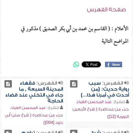
صفحة الفهرس
الأعلام : ( القاسم بن محمد بن أبي بكر الصديق ) مذكور في
المواضع التالية
الفهرس:
سبب
الفهرس:
فقهاء
رواية حديث: (من
المدينة السبعة , ما
أحدث في أمرنا هذا...)
جاء في التخلي عند قضاء
الحاجة
للشيخ:
عبد المحسن العباد
للشيخ:
عبد المحسن العباد
جزء من محاضرة ( شرح الأربعين
جزء من محاضرة ( شرح سنن أبي
النووية [12])
داود [004])
الفهرس:
شرح
الفهرس:
تراجم