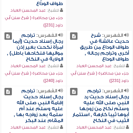
طواف الوداع
للشيخ:
عبد المحسن العباد
جزء من محاضرة ( شرح سنن أبي
داود [231])
الفهرس:
شرح
الفهرس:
تراجم
حديث عائشة في
رجال إسناد حديث (أيما
طواف الوداع من طريق
امرأة نكحت بغير إذن
أخرى وتراجم رجاله ,
مواليها فنكاحها باطل) ,
طواف الوداع
الولاية في النكاح
للشيخ:
عبد المحسن العباد
للشيخ:
عبد المحسن العباد
جزء من محاضرة ( شرح سنن أبي
جزء من محاضرة ( شرح سنن أبي
داود [231])
داود [240])
الفهرس:
تراجم
الفهرس:
تراجم
رجال إسناد حديث رد
رجال إسناد حديث
النبي صلى الله عليه
إقامة النبي صلى الله
وسلم نكاح من زوجها
عليه وسلم عند أم
أبوها ثيباً كارهة , استئمار
سلمة بعد زواجه بها ,
الثيب في النكاح
المقام عند البكر
للشيخ:
عبد المحسن العباد
للشيخ:
عبد المحسن العباد