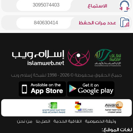
3095074403
الاستماع
عدد مرات الحفظ
840630414
جميع الحقوق محفوظة © 2026 - 1998 لشبكة إسلام ويب
وثيقة الخصوصية
اتفاقية الخدمة
اتصل بنا
من نحن
لغات الموقع: