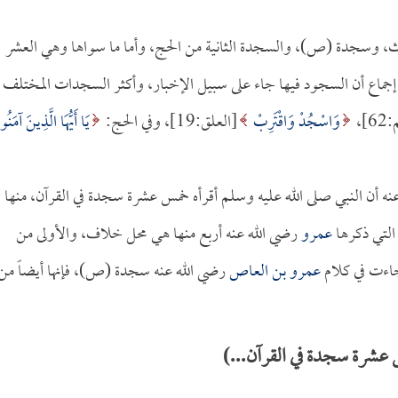
وسجدة (ص)، والسجدة الثانية من الحج، وأما ما سواها وهي العشر
إجماع أن السجود فيها جاء على سبيل الإخبار، وأكثر السجدات المختلف
]،
وَاسْجُدْ وَاقْتَرِبْ
[العلق:19]، وفي الحج:
يَا أَيُّهَا الَّذِينَ آمَنُو
نه أن النبي صلى الله عليه وسلم أقرأه خمس عشرة سجدة في القرآن، منها
التي ذكرها
عمرو
رضي الله عنه أربع منها هي محل خلاف، والأولى من
جاءت في كلام
عمرو بن العاص
رضي الله عنه سجدة (ص)، فإنها أيضاً من
 عشرة سجدة في القرآن...)