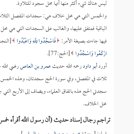
ليس هناك شيء أكثر منها أنها محل سجود للتلاوة.
والخمس التي هي محل خلاف هي: سجدات المفصل الثلاث، 
الباقية فمتفق عليها، والغالب على السجدات التي هي محل 
فيها جاءت بصيغة الأمر:
فَاسْجُدُوا لِلَّهِ وَاعْبُدُوا
[النجم:62
ارْكَعُوا وَاسْجُدُوا
[الحج:77].
أورد
أبو داود
رحمه الله حديث
عمرو بن العاص
رضي الله ع
ثلاث في المفصل، وفي سورة الحج سجدتان، وهذه الخمس 
سجدتي الحج هذه باتفاق العلماء، ويضاف إلى الأربع التي 
محل الخلاف.
تراجم رجال إسناد حديث (أن رسول الله أقرأه خمس