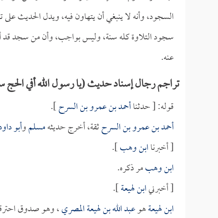
السجود، وأنه لا ينبغي أن يتهاون فيه، ويدل الحديث على ت
سجود التلاوة كله سنة، وليس بواجب، وأن من سجد قد أ
عنه.
تراجم رجال إسناد حديث (يا رسول الله أفي الحج س
قوله: [ حدثنا
أحمد بن عمرو بن السرح
].
أحمد بن عمرو بن السرح
ثقة، أخرج حديثه
مسلم
و
أبو داود
[ أخبرنا
ابن وهب
].
ابن وهب
مر ذكره.
[ أخبرني
ابن لهيعة
].
ابن لهيعة
هو
عبد الله بن لهيعة المصري
، وهو صدوق احترقت 