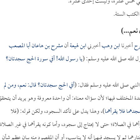
 هي خمس عشرة، وليست إحدى عشرة.
لكتب الستة.
نعم...)
رح
أخبرنا
ابن وهب
أخبرني
ابن لهيعة
أن
مشرح بن هاعان أبا المصعب
الله صلى الله عليه وسلم: (
يا رسول الله! أفي سورة الحج سجدتان؟
لنبي صلى الله عليه وسلم فقال: (
أفي الحج سجدتان؟ قال: نعم، ومن لم
جدة المختلف فيها؛ لأن سؤاله معناه: أن واحدة معروفة وهو يريد أن يتحقق
دهما فلا يقرأهما
)، وهذا يدل على تأكد السجود، ولكن قوله: (فلا
أهما في الصلاة؛ حتى لا يحتاج إلى سجود، وأما كونه يقرأهما في غير الصلاة
تارهما ثم لا يسجد فيهما أنه لا يناسب، أو أن المقصود منه بيان عظم شأن