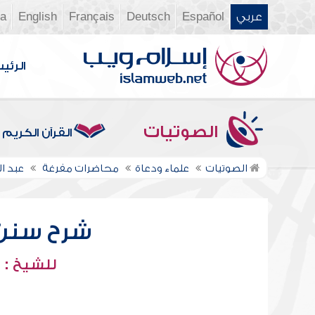
عربي
Español
Deutsch
Français
English
ia
الرئي
الصوتيات
القرآن الكريم
الصوتيات
علماء ودعاة
محاضرات مفرغة
عبد ا
شرح سنن أب
للشيخ : 