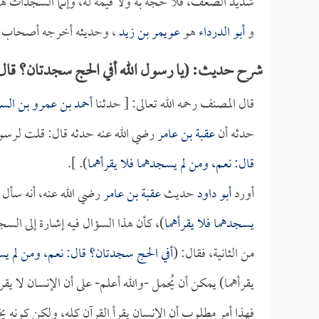
شديد الضعف، فلا حجة به ولا قيمة له، وإنما السجدات
و
أبو الدرداء
هو
عويمر بن زيد
، وحديثه أخرجه أصحاب ا
شرح حديث: (يا رسول الله أفي الحج سجدتان؟ قال 
قال المصنف رحمه الله تعالى: [ حدثنا
أحمد بن عمرو بن الس
حدثه أن
عقبة بن عامر
رضي الله عنه حدثه قال: قلت لرسول 
قال: نعم، ومن لم يسجدهما فلا يقرأهما
). ].
أورد
أبو داود
حديث
عقبة بن عامر
رضي الله عنه، أنه سأل ا
يسجدهما فلا يقرأهما
)، كأن هذا السؤال فيه إشارة إلى الس
من الثانية، فقال: (
أفي الحج سجدتان؟ قال: نعم، ومن لم يسج
يقرأهما) يمكن أن يُحمل -والله أعلم- على أن الإنسان لا يقر
فهذا أمر مطلوب أن الإنسان يقرأ القرآن كله، ولكن كونه يخ