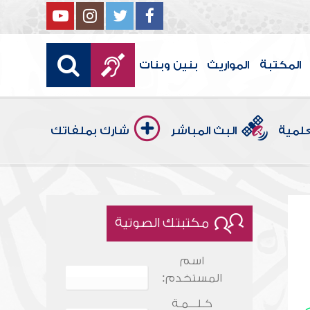
المكتبة
المواريث
بنين وبنات
علمية
البث المباشر
شارك بملفاتك
مكتبتك الصوتية
اسم
المستخدم:
كـلـــمـة