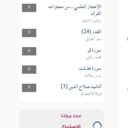
الإعجاز العلمي...من معجزات
0
القرآن
زغلول النجار
القدر (24)
0
ا
سفر الحوالي
سورة ق
0
محمد ركابي
سورة فصّلت
0
ياسر سلامة
أناشيد صلاح الدين [3]
0
فرقة الاعتصام
عدد مرات
الاستماع