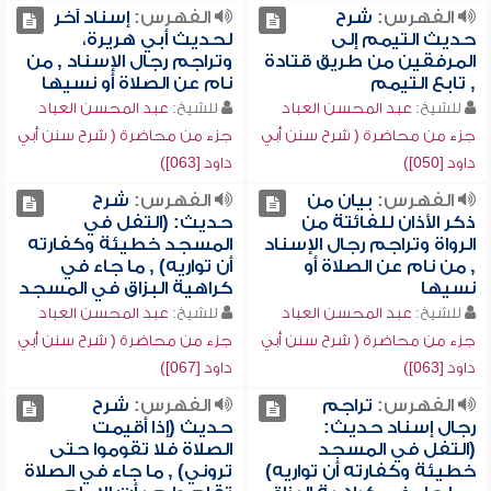
الفهرس:
شرح
الفهرس:
إسناد آخر
حديث التيمم إلى
لحديث أبي هريرة،
المرفقين من طريق قتادة
وتراجم رجال الإسناد , من
, تابع التيمم
نام عن الصلاة أو نسيها
للشيخ:
عبد المحسن العباد
للشيخ:
عبد المحسن العباد
جزء من محاضرة ( شرح سنن أبي
جزء من محاضرة ( شرح سنن أبي
داود [050])
داود [063])
الفهرس:
بيان من
الفهرس:
شرح
ذكر الأذان للفائتة من
حديث: (التفل في
الرواة وتراجم رجال الإسناد
المسجد خطيئة وكفارته
, من نام عن الصلاة أو
أن تواريه) , ما جاء في
نسيها
كراهية البزاق في المسجد
للشيخ:
عبد المحسن العباد
للشيخ:
عبد المحسن العباد
جزء من محاضرة ( شرح سنن أبي
جزء من محاضرة ( شرح سنن أبي
داود [063])
داود [067])
الفهرس:
تراجم
الفهرس:
شرح
رجال إسناد حديث:
حديث (إذا أقيمت
(التفل في المسجد
الصلاة فلا تقوموا حتى
خطيئة وكفارته أن تواريه)
تروني) , ما جاء في الصلاة