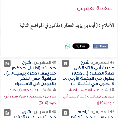
صفحة الفهرس
الأعلام : ( أبان بن يزيد العطار ) مذكور في المواضع التالية
الفهرس:
شرح
الفهرس:
شرح
حديث أبي قتادة في
حديث: (إذا بال أحدكم
صلاة الظهر: (... وكان
فلا يمس ذكره بيمينه...) ,
يطول في الركعة الأولى ما
كراهية مس الذكر
لا يطول في الثانية ...)
باليمين في الاستبراء
للشيخ:
عبد المحسن العباد
للشيخ:
عبد المحسن العباد
جزء من محاضرة ( شرح سنن أبي
جزء من محاضرة ( شرح سنن أبي
داود [104])
داود [010])
الفهرس:
تراجم
الفهرس:
شرح
رجال إسناد حديث: (إذا
حديث أبي هريرة: (إذا