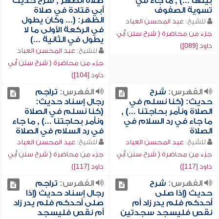
بينها ...) , ما جاء في
صلاة الظهر , شرح حديث
تسوية الصفوف
أبي قتادة في صلاة
الظهر: (... وكان يطول
للشيخ:
عبد المحسن العباد
في الركعة الأولى ما لا
جزء من محاضرة ( شرح سنن أبي
يطول في الثانية ...)
داود [089])
للشيخ:
عبد المحسن العباد
جزء من محاضرة ( شرح سنن أبي
داود [104])
الفهرس:
شرح
الفهرس:
تراجم
حديث: (كنا نسلم في
رجال إسناد حديث:
الصلاة ونأمر بحاجتنا ...) ,
(كنا نسلم في الصلاة
ما جاء في رد السلام في
ونأمر بحاجتنا ...) , ما جاء
الصلاة
في رد السلام في الصلاة
للشيخ:
عبد المحسن العباد
للشيخ:
عبد المحسن العباد
جزء من محاضرة ( شرح سنن أبي
جزء من محاضرة ( شرح سنن أبي
داود [117])
داود [117])
الفهرس:
شرح
الفهرس:
تراجم
حديث (إذا صلى
رجال إسناد حديث (إذا
أحدكم فلم يدر زاد أم
صلى أحدكم فلم يدر زاد
نقص فليسجد سجدتين
أم نقص فليسجد