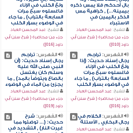
بال أحدكم فلا يمس ذكره
ولغ الكلب في الإناء
بيمينه...) , كراهية مس
فاغسلوه سبع مرات
الذكر باليمين في
السابعة بالتراب) , ما جاء
الاستبراء
في الوضوء بسؤر الكلب
للشيخ:
عبد المحسن العباد
للشيخ:
عبد المحسن العباد
جزء من محاضرة ( شرح سنن أبي
جزء من محاضرة ( شرح سنن أبي
داود [010])
داود [016])
الفهرس:
تراجم
الفهرس:
تراجم
رجال إسناد حديث: (إذا
رجال إسناد حديث: (أن
ولغ الكلب في الإناء
النبي صلى الله عليه
فاغسلوه سبع مرات
وسلم كان يغتسل
السابعة بالتراب) , ما جاء
بالصاع ويتوضأ بالمد) , ما
في الوضوء بسؤر الكلب
يجزئ من الماء في الوضوء
للشيخ:
عبد المحسن العباد
للشيخ:
عبد المحسن العباد
جزء من محاضرة ( شرح سنن أبي
جزء من محاضرة ( شرح سنن أبي
داود [016])
داود [019])
الفهرس:
الكلام في
الفهرس:
شرح
رجال البخاري , الأسئلة
حديث: (... توضئوا مما
غيرت النار) , التشديد في
للشيخ:
عبد المحسن العباد