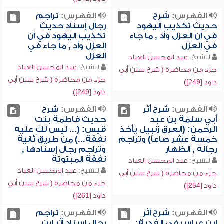
الفهرس:
شرح
الفهرس:
تراجم
حديث تكذيب اليهود
رجال إسناد حديث
في أن العزل وأد , ما جاء
تكذيب اليهود في أن
في العزل
العزل وأد , ما جاء في
العزل
للشيخ:
عبد المحسن العباد
للشيخ:
عبد المحسن العباد
جزء من محاضرة ( شرح سنن أبي
جزء من محاضرة ( شرح سنن أبي
داود [249])
داود [249])
الفهرس:
شرح أثر
الفهرس:
شرح
أبي سلمة بن عبد
حديث فاطمة بنت
الرحمن: (العرق زنبيل يأخذ
قيس: (... ليس لكِ عليه
خمسة عشر صاعاً) وتراجم
نفقة...) من طريق ثانية
رجاله , الظهار
وتراجم رجال إسنادها ,
نفقة المبتوتة
للشيخ:
عبد المحسن العباد
للشيخ:
عبد المحسن العباد
جزء من محاضرة ( شرح سنن أبي
جزء من محاضرة ( شرح سنن أبي
داود [254])
داود [261])
الفهرس:
شرح أثر
الفهرس:
تراجم
ابن عباس في الفدية:
رجال إسناد أثر ابن