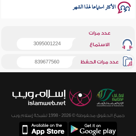
الأكثر استماعا لهذا الشهر
عدد مرات
3095001224
الاستماع
عدد مرات الحفظ
839677560
جميع الحقوق محفوظة © 2026 - 1998 لشبكة إسلام ويب