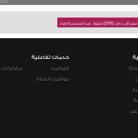
للشيخ : عبد المحسن العباد
ية
خدمات تفاعلية
داة
المواريث
مشاركات ال
مواقيت الصلاة
رة
ة
عشر