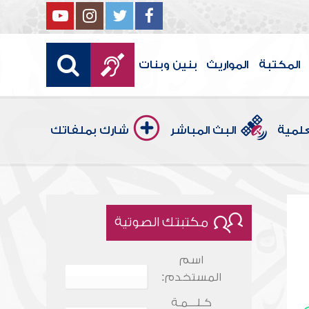
المكتبة
المواريث
بنين وبنات
علمية
البث المباشر
شارك بملفاتك
مكتبتك الصوتية
اسم
المستخدم:
كـلـــمـة