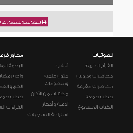
نسخة نصية للطباعة , شرح سنن أبي داود [399] 
الصوتيات
محاور فرع
القرآن الكريم
أناشيد
الرحمة المه
محاضرات ودروس
متون علمية
واحة رمضان
ومنظومات
محاضرات مفرغة
الحج و العم
مختارات من الأذان
خطب جمعة
خطب جمع
أدعية و أذكار
الكتاب المسموع
القراءات ال
استراحة التسجيلات