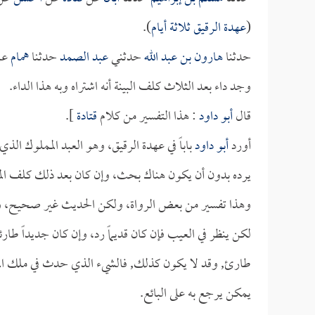
(
عهدة الرقيق ثلاثة أيام
).
حدثنا
هارون بن عبد الله
حدثني
عبد الصمد
حدثنا
همام
عن
وجد داء بعد الثلاث كلف البينة أنه اشتراه وبه هذا الداء.
قال
أبو داود
: هذا التفسير من كلام
قتادة
].
أورد
أبو داود
باباً في عهدة الرقيق، وهو العبد المملوك الذي 
يرده بدون أن يكون هناك بحث، وإن كان بعد ذلك كلف المشتر
وهذا تفسير من بعض الرواة، ولكن الحديث غير صحيح، وم
لكن ينظر في العيب فإن كان قديماً رد، وإن كان جديداً طارئا
طارئ, وقد لا يكون كذلك, فالشيء الذي حدث في ملك المشت
يمكن يرجع به على البائع.