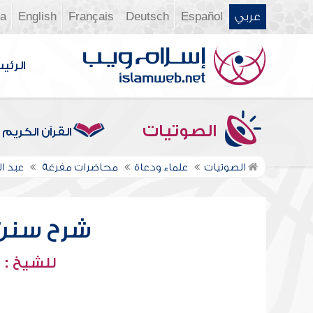
عربي
Español
Deutsch
Français
English
ia
الرئي
الصوتيات
القرآن الكريم
الصوتيات
علماء ودعاة
محاضرات مفرغة
عبد ا
شرح سنن أب
للشيخ : 