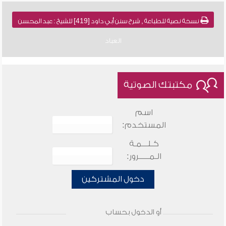
نسخة نصية للطباعة , شرح سنن أبي داود [419] للشيخ : عبد المحسن
العباد
مكتبتك الصوتية
اسم
المستخدم:
كـلـــمـة
الـمـــــرور:
دخول المشتركين
أو الدخول بحساب