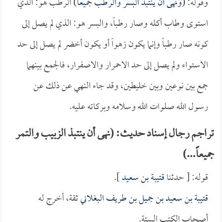
وقوله: (
ونهى أن ينتبذ البسر والرطب جميعاً
) الرطب هو: الذي
استوى وطاب أكله وصار رطباً، والبسر هو: الذي لم يصل إلى
كونه صار رطباً وإنما يكون زهواً أو يكون أخضر لم يصل إلى حد
الاستواء ولم يصل إلى حد الاحمرار والاصفرار، فالجمع بينهما
جمع بين نوعين وبين خليطين، وقد جاء النهي عن ذلك عن
رسول الله صلوات الله وسلامه وبركاته عليه.
تراجم رجال إسناد حديث: (نهى أن ينتبذ الزبيب والتمر
جميعاً...)
قوله: [ حدثنا
قتيبة بن سعيد
].
قتيبة بن سعيد بن جميل بن طريف البغلاني
ثقة، أخرج له
أصحاب الكتب الستة.