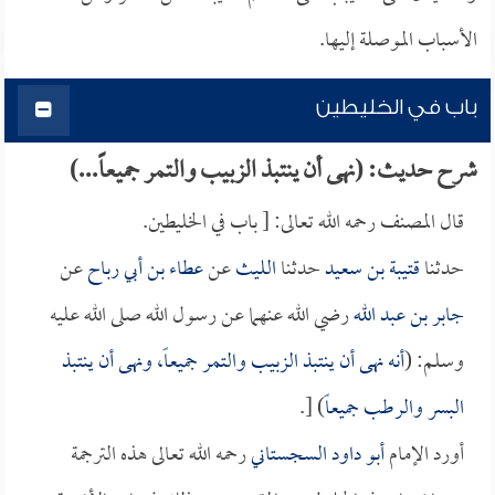
الأسباب الموصلة إليها.
باب في الخليطين
شرح حديث: (نهى أن ينتبذ الزبيب والتمر جميعاً...)
قال المصنف رحمه الله تعالى: [ باب في الخليطين.
حدثنا
قتيبة بن سعيد
حدثنا
الليث
عن
عطاء بن أبي رباح
عن
جابر بن عبد الله
رضي الله عنهما عن رسول الله صلى الله عليه
وسلم: (
أنه نهى أن ينتبذ الزبيب والتمر جميعاً، ونهى أن ينتبذ
البسر والرطب جميعاً
) [.
أورد الإمام
أبو داود السجستاني
رحمه الله تعالى هذه الترجمة