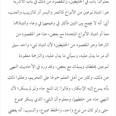
بعنوان: باب في الخليطين، والمقصود من ذلك في باب الأشربة
هو: انتباذ نوعين من الأنواع كالتمر والبسر أو كالزبيب والعنب،
أي: أنه لا يجمع بين اثنين فأكثر في وضعهما في وعاء وانتباذهما
معاً أو انتباذ الأنواع المتعددة مع بعض، هذا هو المقصود من
الترجمة وهو المقصود من الخليطين؛ لأن انتباذ شيء واحد سبق
أن مر ما يدل عليه، وسيأتي ما يدل عليه، والترجمة معقودة
لنوعين يخلطان وينبذان مع بعض، وقد ورد في الأحاديث النهي
عن ذلك، وكثير من أهل العلم حمولها على التحريم، وعللوا ذلك
بأنه يسرع إليه الإسكار، وقالوا: إن المنع جاء ولو لم يسكر؛ لأن
النهي جاء عن خلطهما، ومعلوم أن الشيء الذي يسكر ممنوع
حتى ولو كان من نوع واحد، والخلط ممنوع، والسبب: أنه يفضي