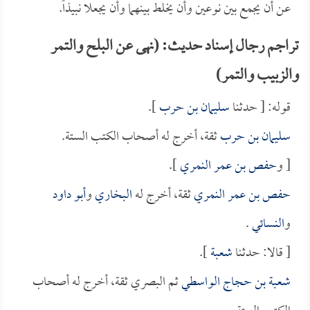
عن أن يجمع بين نوعين وأن يخلط بينهما وأن يجعلا نبيذاً.
تراجم رجال إسناد حديث: (نهى عن البلح والتمر
والزبيب والتمر)
قوله: [ حدثنا
سليمان بن حرب
].
سليمان بن حرب
ثقة، أخرج له أصحاب الكتب الستة.
[ و
حفص بن عمر النمري
].
حفص بن عمر النمري
ثقة، أخرج له
البخاري
و
أبو داود
و
النسائي
.
[ قالا: حدثنا
شعبة
].
شعبة بن حجاج الواسطي
ثم البصري ثقة، أخرج له أصحاب