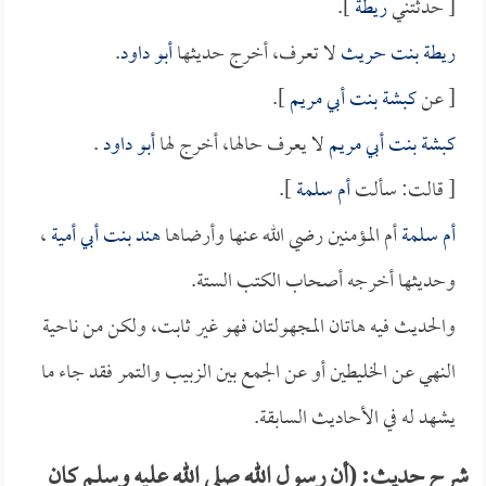
[ حدثتني
ريطة
].
ريطة بنت حريث
لا تعرف، أخرج حديثها
أبو داود
.
[ عن
كبشة بنت أبي مريم
].
كبشة بنت أبي مريم
لا يعرف حالها، أخرج لها
أبو داود
.
[ قالت: سألت
أم سلمة
].
أم سلمة
أم المؤمنين رضي الله عنها وأرضاها
هند بنت أبي أمية
،
وحديثها أخرجه أصحاب الكتب الستة.
والحديث فيه هاتان المجهولتان فهو غير ثابت، ولكن من ناحية
النهي عن الخليطين أو عن الجمع بين الزبيب والتمر فقد جاء ما
يشهد له في الأحاديث السابقة.
شرح حديث: (أن رسول الله صلى الله عليه وسلم كان