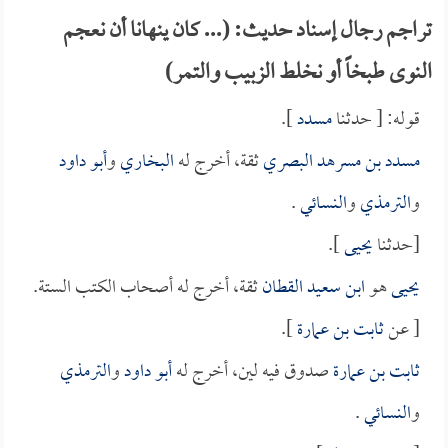
تراجم رجال إسناد حديث: (... كان ينهانا أن نعجم
النوى طبخاً أو نخلط الزبيب والتمر)
قوله: [ حدثنا
مسدد
].
مسدد بن مسرهد البصري
ثقة، أخرج له
البخاري
و
أبو داود
و
الترمذي
و
النسائي
.
[حدثنا
يحيى
].
يحيى
هو
ابن سعيد القطان
ثقة، أخرج له أصحاب الكتب الستة.
[ عن
ثابت بن عمارة
].
ثابت بن عمارة
صدوق فيه لين، أخرج له
أبو داود
و
الترمذي
و
النسائي
.