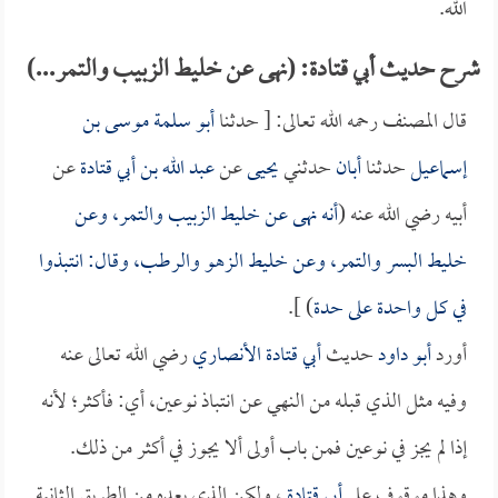
الله.
شرح حديث أبي قتادة: (نهى عن خليط الزبيب والتمر...)
قال المصنف رحمه الله تعالى: [ حدثنا
أبو سلمة موسى بن
إسماعيل
حدثنا
أبان
حدثني
يحيى
عن
عبد الله بن أبي قتادة
عن
أبيه رضي الله عنه (
أنه نهى عن خليط الزبيب والتمر، وعن
خليط البسر والتمر، وعن خليط الزهو والرطب، وقال: انتبذوا
في كل واحدة على حدة
) ].
أورد
أبو داود
حديث
أبي قتادة الأنصاري
رضي الله تعالى عنه
وفيه مثل الذي قبله من النهي عن انتباذ نوعين، أي: فأكثر؛ لأنه
إذا لم يجز في نوعين فمن باب أولى ألا يجوز في أكثر من ذلك.
وهذا موقوف على
أبي قتادة
، ولكن الذي بعده من الطريق الثانية