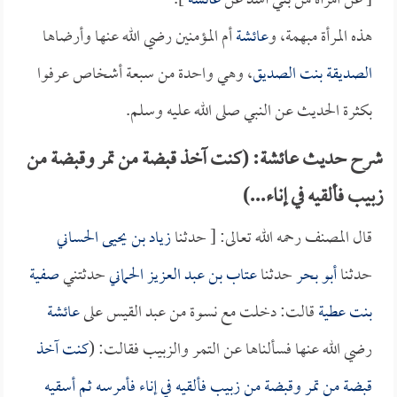
[ عن امرأة من بني أسد عن
عائشة
].
هذه المرأة مبهمة، و
عائشة
أم المؤمنين رضي الله عنها وأرضاها
الصديقة بنت الصديق
، وهي واحدة من سبعة أشخاص عرفوا
بكثرة الحديث عن النبي صلى الله عليه وسلم.
شرح حديث عائشة: (كنت آخذ قبضة من تمر وقبضة من
زبيب فألقيه في إناء...)
قال المصنف رحمه الله تعالى: [ حدثنا
زياد بن يحيى الحساني
حدثنا
أبو بحر
حدثنا
عتاب بن عبد العزيز الحماني
حدثتني
صفية
بنت عطية
قالت: دخلت مع نسوة من عبد القيس على
عائشة
رضي الله عنها فسألناها عن التمر والزبيب فقالت: (
كنت آخذ
قبضة من تمر وقبضة من زبيب فألقيه في إناء فأمرسه ثم أسقيه