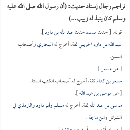
تراجم رجال إسناد حديث: (أن رسول الله صلى الله عليه
وسلم كان ينبذ له زبيب...)
قوله: [ حدثنا
مسدد
حدثنا
عبد الله بن داود
].
عبد الله بن داود الخريبي
ثقة، أخرج له
البخاري
وأصحاب
السنن.
[ عن
مسعر
].
مسعر بن كدام
ثقة، أخرج له أصحاب الكتب الستة.
[ عن
موسى بن عبد الله
].
موسى بن عبد الله
ثقة، أخرج له
مسلم
و
أبو داود
و
الترمذي
في
الشمائل و
ابن ماجة
.