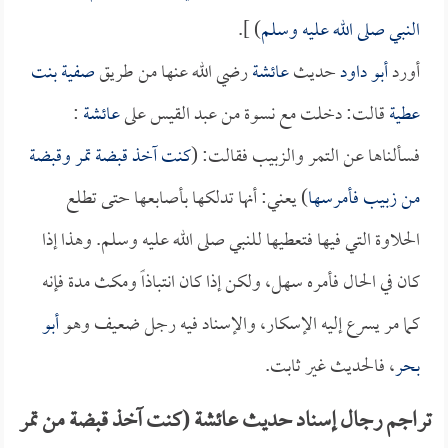
النبي صلى الله عليه وسلم
) ].
أورد
أبو داود
حديث
عائشة
رضي الله عنها من طريق
صفية بنت
عطية
قالت: دخلت مع نسوة من عبد القيس على
عائشة
:
فسألناها عن التمر والزبيب فقالت: (
كنت آخذ قبضة تمر وقبضة
من زبيب فأمرسها
) يعني: أنها تدلكها بأصابعها حتى تطلع
الحلاوة التي فيها فتعطيها للنبي صلى الله عليه وسلم. وهذا إذا
كان في الحال فأمره سهل، ولكن إذا كان انتباذاً ومكث مدة فإنه
كما مر يسرع إليه الإسكار، والإسناد فيه رجل ضعيف وهو
أبو
بحر
، فالحديث غير ثابت.
تراجم رجال إسناد حديث عائشة (كنت آخذ قبضة من تمر