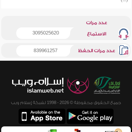
(...)
عدد مرات
3095025620
الاستماع
عدد مرات الحفظ
839961257
جميع الحقوق محفوظة © 2026 - 1998 لشبكة إسلام ويب