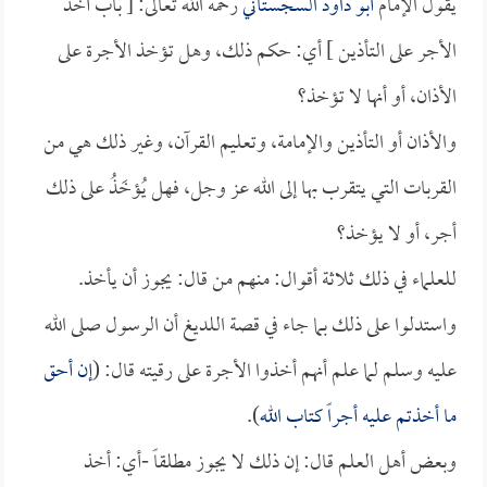
يقول الإمام
أبو داود السجستاني
رحمه الله تعالى: [ باب أخذ
الأجر على التأذين ] أي: حكم ذلك، وهل تؤخذ الأجرة على
الأذان، أو أنها لا تؤخذ؟
والأذان أو التأذين والإمامة، وتعليم القرآن، وغير ذلك هي من
القربات التي يتقرب بها إلى الله عز وجل، فهل يُؤخَذُ على ذلك
أجر، أو لا يؤخذ؟
للعلماء في ذلك ثلاثة أقوال: منهم من قال: يجوز أن يأخذ.
واستدلوا على ذلك بما جاء في قصة اللديغ أن الرسول صلى الله
عليه وسلم لما علم أنهم أخذوا الأجرة على رقيته قال: (
إن أحق
ما أخذتم عليه أجراً كتاب الله
).
وبعض أهل العلم قال: إن ذلك لا يجوز مطلقاً -أي: أخذ