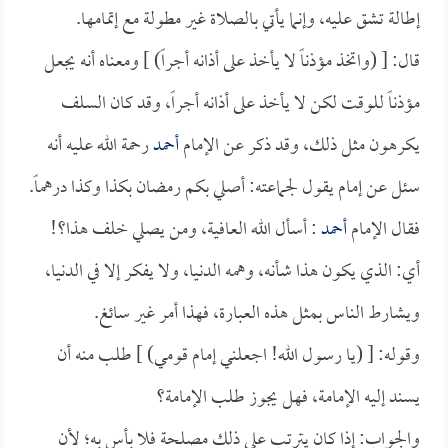
إطالة تشق عليه، وإنما يأتي بالصلاة غير مطولة مع إتمامها.
قال: [ (واتخذ مؤذناً لا يأخذ على أذانه أجراً) ] ومعناه أنه يجعل
مؤذناً للوقت لكن لا يأخذ على أذانه أجراً، وقد كان السلف
يكرهون مثل ذلك، وقد ذكر عن الإمام
أحمد
رحمة الله عليه أنه
سئل عن إمام يقول لجماعته: أصلي بكم رمضان بكذا وكذا درهماً.
فقال الإمام
أحمد
: أسأل الله العافية، ومن يصلي خلف هذا؟!
أي: الذي يكون هذا شأنه، وهمه الدنيا، ولا يفكر إلا في الدنيا،
ويشارط الناس بمثل هذه العبارة، فهذا أمر غير سائغ.
وقوله: [ (يا رسول الله! اجعلني إمام قومي) ] طلب منه أن
يسند إليه الإمامة، فهل يجوز طلب الإمامة؟
والجواب: إذا كان يترتب على ذلك مصلحة فلا بأس به؛ لأن