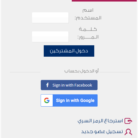
اسم
المستخدم:
كـلـــمـة
الـمـــــرور:
دخول المشتركين
أو الدخول بحساب
استرجاع الرمز السري
تسجيل عضو جديد