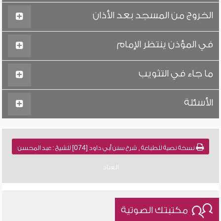
الخروج من المسجد بعد الأذان
في المؤذن ينتظر الإمام
ما جاء في التثويب
الأسئلة
نسخة نصية للطباعة , شرح سنن أبي داود [074] للشيخ : عبد المحسن
العباد
مكتبتك الصوتية