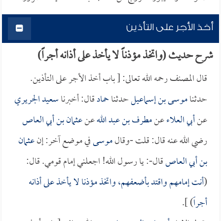
أخذ الأجر على التأذين
شرح حديث (واتخذ مؤذناً لا يأخذ على أذانه أجراً)
قال المصنف رحمه الله تعالى: [ باب أخذ الأجر على التأذين.
حدثنا
موسى بن إسماعيل
حدثنا
حماد
قال: أخبرنا
سعيد الجريري
عن
أبي العلاء
عن
مطرف بن عبد الله
عن
عثمان بن أبي العاص
رضي الله عنه قال: قلت -وقال
موسى
في موضع آخر: إن
عثمان
بن أبي العاص
قال-: يا رسول الله! اجعلني إمام قومي. قال:
(
أنت إمامهم واقتد بأضعفهم، واتخذ مؤذنا لا يأخذ على أذانه
أجراً
) ].