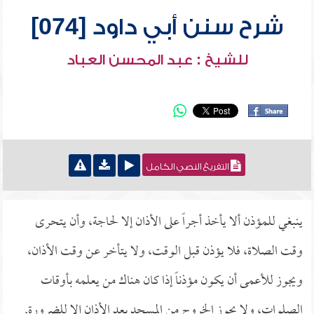
شرح سنن أبي داود [074]
للشيخ : عبد المحسن العباد
التفريغ النصي الكامل
ينبغي للمؤذن ألا يأخذ أجراً على الأذان إلا لحاجة، وأن يتحرى
وقت الصلاة، فلا يؤذن قبل الوقت، ولا يتأخر عن وقت الأذان،
ويجوز للأعمى أن يكون مؤذناً إذا كان هناك من يعلمه بأوقات
الصلوات، ولا يجوز الخروج من المسجد بعد الأذان إلا للضرورة.