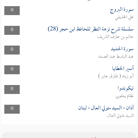
سورة البروج
0
علي الحذيفي
سلسلة شرح نزهة النظر للحافظ ابن حجر (28)
0
حاتم بن عارف الشريف
سورة الحديد
0
عبد الباسط عبد الصمد
أسير الخطايا
0
أبو زياد ( طارق جابر )
تيكوندوا
0
نظام يعقوبي
أذان - السيد متولي العال - لبنان
0
السيد متولي العال