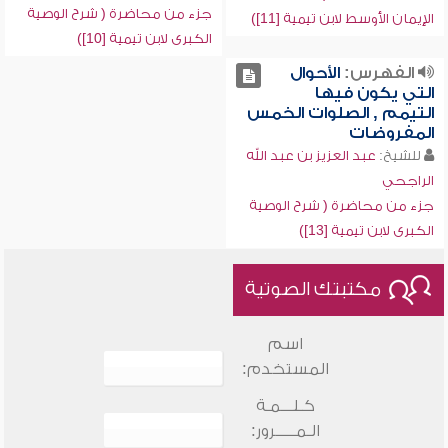
جزء من محاضرة ( شرح الوصية
الإيمان الأوسط لابن تيمية [11])
الكبرى لابن تيمية [10])
الفهرس:
الأحوال
التي يكون فيها
التيمم , الصلوات الخمس
المفروضات
للشيخ:
عبد العزيز بن عبد الله
الراجحي
جزء من محاضرة ( شرح الوصية
الكبرى لابن تيمية [13])
مكتبتك الصوتية
اسم
المستخدم:
كـلـــمـة
الـمـــــرور: