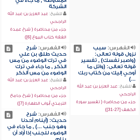
المفاوضة , ما جاء في
الشركة
للشيخ:
عبد العزيز بن عبد الله
الراجحي
جزء من محاضرة ( شرح عمدة
الفقه كتاب البيوع [6])
الفهرس:
سبب
الفهرس:
شرح
نزول قوله تعالى:
حديث طلق بن علي
(واصبر نفسك) , تفسير
في ترك الوضوء من مس
قوله تعالى: (واتل ما
الذكر , ما جاء في ترك
أوحي إليك من كتاب ربك
الوضوء من مس الذكر
...)
للشيخ:
عبد العزيز بن عبد الله
للشيخ:
عبد العزيز بن عبد الله
الراجحي
الراجحي
جزء من محاضرة ( شرح جامع
جزء من محاضرة ( تفسير سورة
الترمذي أبواب الطهارة [7])
الكهف [27-31])
الفهرس:
شرح
حديث: (أينام أحدنا
وهو جنب ...) , ما جاء في
الوضوء للجنب إذا أراد أن
ينام