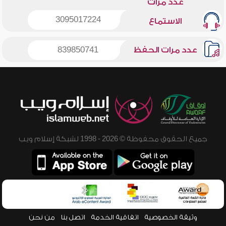
عدد مرات
3095017224
الاستماع
عدد مرات الحفظ
839850741
جميع الحقوق محفوظة © 2026 - 1998 لشبكة إسلام ويب
وثيقة الخصوصية
اتفاقية الخدمة
اتصل بنا
من نحن