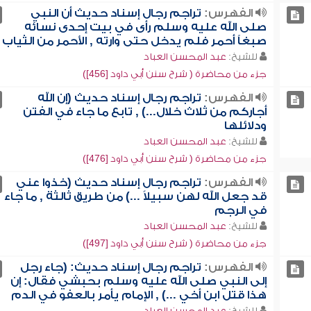
الفهرس:
تراجم رجال إسناد حديث أن النبي
صلى الله عليه وسلم رأى في بيت إحدى نسائه
صبغاً أحمر فلم يدخل حتى وارته , الأحمر من الثياب
للشيخ:
عبد المحسن العباد
جزء من محاضرة ( شرح سنن أبي داود [456])
الفهرس:
تراجم رجال إسناد حديث (إن الله
أجاركم من ثلاث خلال...) , تابع ما جاء في الفتن
ودلائلها
للشيخ:
عبد المحسن العباد
جزء من محاضرة ( شرح سنن أبي داود [476])
الفهرس:
تراجم رجال إسناد حديث (خذوا عني
قد جعل الله لهن سبيلاً ...) من طريق ثالثة , ما جاء
في الرجم
للشيخ:
عبد المحسن العباد
جزء من محاضرة ( شرح سنن أبي داود [497])
الفهرس:
تراجم رجال إسناد حديث: (جاء رجل
إلى النبي صلى الله عليه وسلم بحبشي فقال: إن
هذا قتل ابن أخي ...) , الإمام يأمر بالعفو في الدم
للشيخ:
عبد المحسن العباد