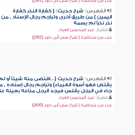
جزء من محاضرة ( شرح سنن أبي داود [361])
الفهرس:
شرح حديث: ( كفارة النذر كفارة
اليمين ) من طريق أخرى وتراجم رجال الإسناد , من
نذر نذراً لم يسمه
للشيخ:
عبد المحسن العباد
جزء من محاضرة ( شرح سنن أبي داود [382])
الفهرس:
شرح حديث (...اقتضى منه شيئاً أو لم
يقتض فهو أسوة الغرماء) وتراجم رجال إسناده , ما
جاء في الرجل يفلس فيجد الرجل متاعه بعينه عن
للشيخ:
عبد المحسن العباد
جزء من محاضرة ( شرح سنن أبي داود [400])