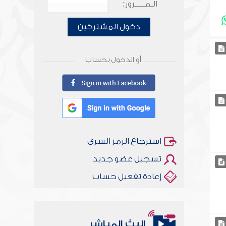
الـمـــــرور:
دخول المشتركين
أو الدخول بحساب
استرجاع الرمز السري
تسجيل عضو جديد
إعادة تفعيل حساب
البث المباشر