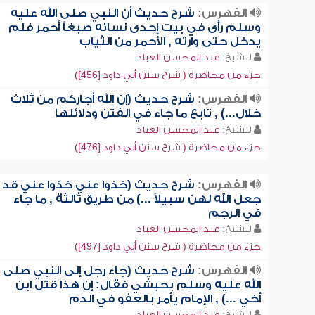
الفهرس:
شرح حديث أن النبي صلى الله عليه
وسلم رأى في بيت إحدى نسائه صبغاً أحمر فلم
يدخل حتى وارته , الأحمر من الثياب
للشيخ:
عبد المحسن العباد
جزء من محاضرة ( شرح سنن أبي داود [456])
الفهرس:
شرح حديث (إن الله أجاركم من ثلاث
خلال...) , تابع ما جاء في الفتن ودلائلها
للشيخ:
عبد المحسن العباد
جزء من محاضرة ( شرح سنن أبي داود [476])
الفهرس:
شرح حديث (خذوا عني خذوا عني قد
جعل الله لهن سبيلاً ...) من طريق ثالثة , ما جاء
في الرجم
للشيخ:
عبد المحسن العباد
جزء من محاضرة ( شرح سنن أبي داود [497])
الفهرس:
شرح حديث (جاء رجل إلى النبي صلى
الله عليه وسلم بحبشي فقال: إن هذا قتل ابن
أخي ...) , الإمام يأمر بالعفو في الدم
للشيخ:
عبد المحسن العباد