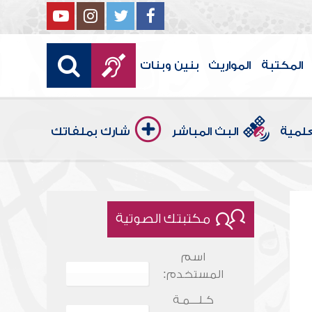
المكتبة
المواريث
بنين وبنات
علمية
البث المباشر
شارك بملفاتك
مكتبتك الصوتية
اسم
المستخدم:
كـلـــمـة