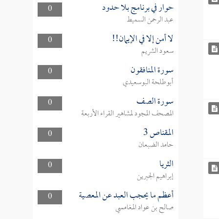
حوار في برنامج بلا حدود
0
عبد الرحمن السميط
لا أمن إلا في الإيمان!!
0
سعود الشريم
سورة المنافقون
0
أبوطلحة البوسعيدي
سورة الصف
0
المصحف المجود لمشاهير القراء الأربعة
المقناص 3
0
حامد الضبعان
الثريا
0
إبراهيم الجبرين
أعظم ما يحجب العبد عن المعصية
0
صالح بن عواد المغامسي