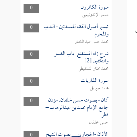
سورة الكافرون
0
معمر الإندونيسي
تيسير أصول الفقه للمبتدئين - الندب
0
والمحرم
محمد حسن عبد الغفار
شرح زاد المستقنع_باب الغسل
0
والتكفين [2]
محمد مختار الشنقيطي
سورة الذاريات
0
محمد جبريل
أذان - بصوت حسن خلفان. مؤذن
0
جامع الإمام محمد بن عبدالوهاب –
قطر
حسن خلفان
الأذان -الحجازي__ بصوت الشيخ
0