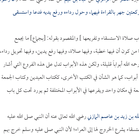
كعتين جهر بالقراءة فيهما، وحول رداءه ورفع يديه فدعا واستسقى
واب صلاة الاستسقاء وتفريعها ] والمقصود بقوله: [بجماع] ما يجمع
 من كون أن فيها خطبة، وفيها صلاة، وفيها رفع يدين، وفيها تحويل رداء،
حمه الله أبواباً قليلة، ولكن هذه الأبواب تدل على هذه الفروع التي أشار
 أبواب، كما هو الشأن في الكتب الأخرى، ككتاب العيدين وكتاب الجمعة
جمعة في مكان واحد ويفرعها في الأبواب المختلفة ثم يورد تحت كل باب
له بن زيد بن عاصم المازني
رضي الله تعالى عنه أن النبي صلى الله عليه
اء يشرع الخروج لها إلى العراء؛ لأن النبي صلى عليه وسلم خرج بهم