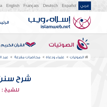
عربي
Español
Deutsch
Français
English
ia
الرئي
الصوتيات
القرآن الكريم
الصوتيات
علماء ودعاة
محاضرات مفرغة
عبد ا
شرح سنن أب
للشيخ : 