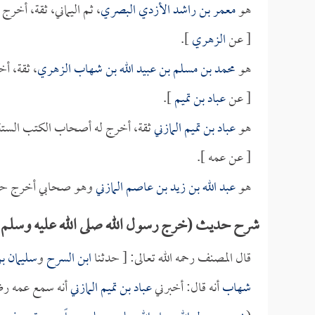
هو
معمر بن راشد الأزدي البصري
، ثم اليماني، ثقة، أخر
[ عن
الزهري
].
هو
محمد بن مسلم بن عبيد الله بن شهاب الزهري
، ثقة، أ
[ عن
عباد بن تميم
].
هو
عباد بن تميم المازني
ثقة، أخرج له أصحاب الكتب الستة
[ عن عمه ].
هو
عبد الله بن زيد بن عاصم المازني
وهو صحابي أخرج حدي
شرح حديث (خرج رسول الله صلى الله عليه وسلم يو
قال المصنف رحمه الله تعالى: [ حدثنا
ابن السرح
و
سليمان ب
شهاب
أنه قال: أخبرني
عباد بن تميم المازني
أنه سمع عمه رض