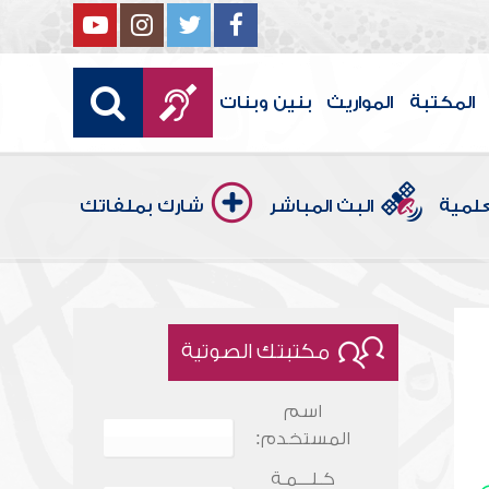
المكتبة
المواريث
بنين وبنات
علمية
البث المباشر
شارك بملفاتك
مكتبتك الصوتية
اسم
المستخدم:
كـلـــمـة