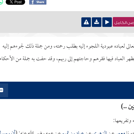
نصي الكامل
لى لعباده عبودية اللجوء إليه بطلب رحمته، ومن جملة ذلك لجوءهم إليه
ظهر العباد فيها فقرهم وحاجتهم إلى ربهم، وقد حفت به جملة من الأحكام
ن ..)
 وتفريعها:
برنا
معمر
عن
الزهري
عن
عباد بن تميم
عن عمه رضي الله عنه: (
أن رسول