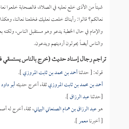
شيئاً من الأذى خلع نعليه في الصلاة، فالصحابة خلعوا نعاله
نعالكم؟ قالوا: رأيناك خلعت نعليك فخلعنا نعالنا، وهكذا 
والإمام في حال الخطبة يدعو وهو مستقبل الناس، ولكنه بعد
والناس أيضاً يحولون أرديتهم ويدعون.
تراجم رجال إسناد حديث (خرج بالناس يستسقي فص
قوله: [ حدثنا
أحمد بن محمد بن ثابت المروزي
].
أحمد بن محمد بن ثابت المروزي
ثقة، أخرج حديثه
أبو داود
.
[حدثنا
عبد الرزاق
].
هو
عبد الرزاق بن همام الصنعاني اليماني
، ثقة، أخرج له أص
[ أخبرنا
معمر
].