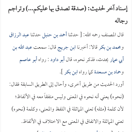
إسناد آخر لحديث: (صدقة تصدق بها عليكم...) وتراجم
رجاله
قال المصنف رحمه الله: [ حدثنا
أحمد بن حنبل
حدثنا
عبد الرزاق
و
محمد بن بكر
قالا: أخبرنا
ابن جريج
قال: سمعت
عبد الله بن
أبي عمار
يحدث، فذكر نحوه، قال
أبو داود
: رواه
أبو عاصم
و
حماد بن مسعدة
كما رواه
ابن بكر
].
أورد الحديث من طريق أخرى، وأحال إلى الطريق السابقة فقال:
(نحوه) يعني أنه نحوه في المعنى وليس متفقاً معه في الألفاظ؛
لأن كلمة (مثله) تعني المماثلة في اللفظ والمعنى، وكلمة (نحوه)
تعني المماثلة والاتفاق في المعنى مع الاختلاف في الألفاظ.