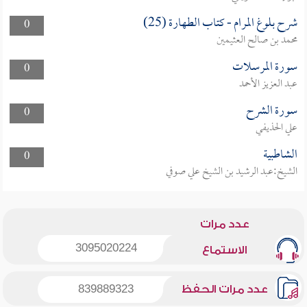
شرح بلوغ المرام - كتاب الطهارة (25)
0
محمد بن صالح العثيمين
سورة المرسلات
0
عبد العزيز الأحمد
سورة الشرح
0
علي الحذيفي
الشاطبية
0
الشيخ:عبد الرشيد بن الشيخ علي صوفي
عدد مرات
3095020224
الاستماع
عدد مرات الحفظ
839889323