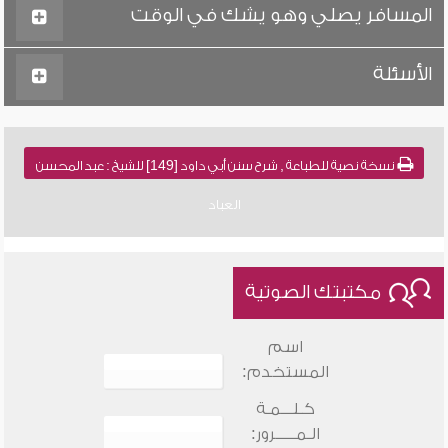
المسافر يصلي وهو يشك في الوقت
الأسئلة
نسخة نصية للطباعة , شرح سنن أبي داود [149] للشيخ : عبد المحسن
العباد
مكتبتك الصوتية
اسم
المستخدم:
كـلـــمـة
الـمـــــرور: