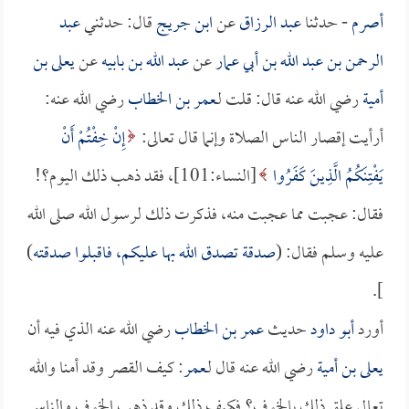
أصرم
- حدثنا
عبد الرزاق
عن
ابن جريج
قال: حدثني
عبد
الرحمن بن عبد الله بن أبي عمار
عن
عبد الله بن بابيه
عن
يعلى بن
أمية
رضي الله عنه قال: قلت لـ
عمر بن الخطاب
رضي الله عنه:
أرأيت إقصار الناس الصلاة وإنما قال تعالى:
إِنْ خِفْتُمْ أَنْ
يَفْتِنَكُمُ الَّذِينَ كَفَرُوا
[النساء:101]، فقد ذهب ذلك اليوم؟!
فقال: عجبت مما عجبت منه، فذكرت ذلك لرسول الله صلى الله
عليه وسلم فقال: (
صدقة تصدق الله بها عليكم، فاقبلوا صدقته
)
].
أورد
أبو داود
حديث
عمر بن الخطاب
رضي الله عنه الذي فيه أن
يعلى بن أمية
رضي الله عنه قال لـ
عمر
: كيف القصر وقد أمنا والله
تعالى علق ذلك بالخوف؟ فكيف ذلك وقد ذهب الخوف والناس