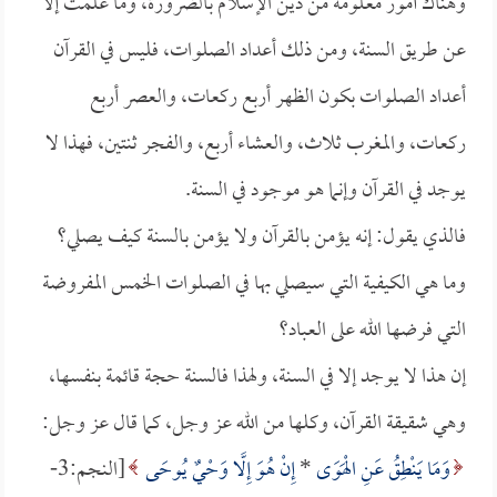
وهناك أمور معلومة من دين الإسلام بالضرورة، وما علمت إلا
عن طريق السنة، ومن ذلك أعداد الصلوات، فليس في القرآن
أعداد الصلوات بكون الظهر أربع ركعات، والعصر أربع
ركعات، والمغرب ثلاث، والعشاء أربع، والفجر ثنتين، فهذا لا
يوجد في القرآن وإنما هو موجود في السنة.
فالذي يقول: إنه يؤمن بالقرآن ولا يؤمن بالسنة كيف يصلي؟
وما هي الكيفية التي سيصلي بها في الصلوات الخمس المفروضة
التي فرضها الله على العباد؟
إن هذا لا يوجد إلا في السنة، ولهذا فالسنة حجة قائمة بنفسها،
وهي شقيقة القرآن، وكلها من الله عز وجل، كما قال عز وجل:
وَمَا يَنْطِقُ عَنِ الْهَوَى
*
إِنْ هُوَ إِلَّا وَحْيٌ يُوحَى
[النجم:3-