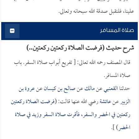
علينا، فلنقبل صدقة الله سبحانه وتعالى.
صلاة المسافر
شرح حديث (فرضت الصلاة ركعتين ركعتين..)
قال المصنف رحمه الله تعالى: [ تفريع أبواب صلاة السفر. باب
صلاة المسافر.
حدثنا
القعنبي
عن
مالك
عن
صالح بن كيسان
عن
عروة بن
الزبير
عن
عائشة
رضي الله عنها قالت: (
فرضت الصلاة ركعتين
ركعتين في الحضر والسفر، فأقرت صلاة السفر وزيد في صلاة
الحضر
) ].