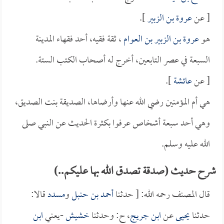
[ عن
عروة بن الزبير
].
هو
عروة بن الزبير بن العوام
، ثقة فقيه، أحد فقهاء المدينة
السبعة في عصر التابعين، أخرج له أصحاب الكتب الستة.
[ عن
عائشة
].
هي أم المؤمنين رضي الله عنها وأرضاها، الصديقة بنت الصديق،
وهي أحد سبعة أشخاص عرفوا بكثرة الحديث عن النبي صلى
الله عليه وسلم.
شرح حديث (صدقة تصدق الله بها عليكم..)
قال المصنف رحمه الله: [ حدثنا
أحمد بن حنبل
و
مسدد
قالا:
حدثنا
يحيى
عن
ابن جريج
، ح: وحدثنا
خشيش
-يعني
ابن