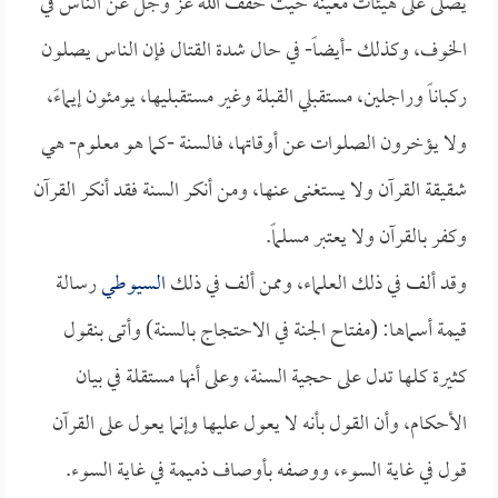
يصلى على هيئات معينة حيث خفف الله عز وجل عن الناس في
الخوف، وكذلك -أيضاً- في حال شدة القتال فإن الناس يصلون
ركباناً وراجلين، مستقبلي القبلة وغير مستقبليها، يومئون إيماءً،
ولا يؤخرون الصلوات عن أوقاتها، فالسنة -كما هو معلوم- هي
شقيقة القرآن ولا يستغنى عنها، ومن أنكر السنة فقد أنكر القرآن
وكفر بالقرآن ولا يعتبر مسلماً.
وقد ألف في ذلك العلماء، وممن ألف في ذلك
السيوطي
رسالة
قيمة أسماها: (مفتاح الجنة في الاحتجاج بالسنة) وأتى بنقول
كثيرة كلها تدل على حجية السنة، وعلى أنها مستقلة في بيان
الأحكام، وأن القول بأنه لا يعول عليها وإنما يعول على القرآن
قول في غاية السوء، ووصفه بأوصاف ذميمة في غاية السوء.