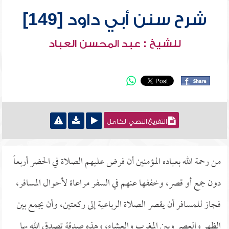
شرح سنن أبي داود [149]
للشيخ : عبد المحسن العباد
التفريغ النصي الكامل
من رحمة الله بعباده المؤمنين أن فرض عليهم الصلاة في الحضر أربعاً
دون جمع أو قصر، وخففها عنهم في السفر مراعاة لأحوال المسافر،
فجاز للمسافر أن يقصر الصلاة الرباعية إلى ركعتين، وأن يجمع بين
الظهر والعصر وبين المغرب والعشاء، وهذه صدقة تصدق الله بها