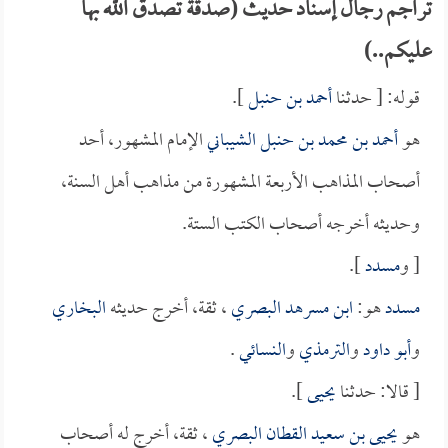
تراجم رجال إسناد حديث (صدقة تصدق الله بها
عليكم..)
قوله: [ حدثنا
أحمد بن حنبل
].
هو
أحمد بن محمد بن حنبل الشيباني
الإمام المشهور، أحد
أصحاب المذاهب الأربعة المشهورة من مذاهب أهل السنة،
وحديثه أخرجه أصحاب الكتب الستة.
[ و
مسدد
].
مسدد
هو:
ابن مسرهد البصري
، ثقة، أخرج حديثه
البخاري
و
أبو داود
و
الترمذي
و
النسائي
.
[ قالا: حدثنا
يحيى
].
هو
يحيى بن سعيد القطان البصري
، ثقة، أخرج له أصحاب