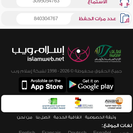
3095054763
الاستماع
عدد مرات الحفظ
840304767
جميع الحقوق محفوظة © 2026 - 1998 لشبكة إسلام ويب
وثيقة الخصوصية
اتفاقية الخدمة
اتصل بنا
من نحن
لغات الموقع: