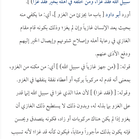
سبيل الله فقد غزا، ومن خلفه في أهله بخير فقد غزا
) ].
أورد
أبو داود
[ باب ما يجزئ من الغزو ]، أي: ما يكفي منه
بحيث يعد الإنسان غازياً وإن لم يغز؛ وذلك بكونه قام مقام
الغازي في رعاية أهله وإصلاح شئونهم وإيصال الخير إليهم
ودفع الأذى عنهم.
قوله: [ (من جهز غازياً في سبيل الله) ] أي: من مكنه من الغزو،
بمعنى أنه قدم له مركوباً يركبه أو أعطاه نفقة ينفقها في الغزو.
وقوله: [ (فقد غزا) ] لأن هذا الذي غزا في سبيل الله إنما قدر
على الغزو بما بذله له، وبدون ذلك لا يستطيع ذلك الغازي أن
يغزو إذا لم يكن هناك مركوبات أو زاد، فكونه يتصدق ويحسن
فإنه يكون بذلك مأجوراً ومثاباً، فيكون كأنه قد غزا؛ لأنه تسبب