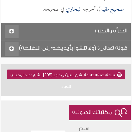
صحيح مقيم
)، أخرجه
البخاري
في صحيحه.
الجرأة والجبن
قوله تعالى: (ولا تلقوا بأيديكم إلى التهلكة)
نسخة نصية للطباعة , شرح سنن أبي داود [295] للشيخ : عبد المحسن
العباد
مكتبتك الصوتية
اسم