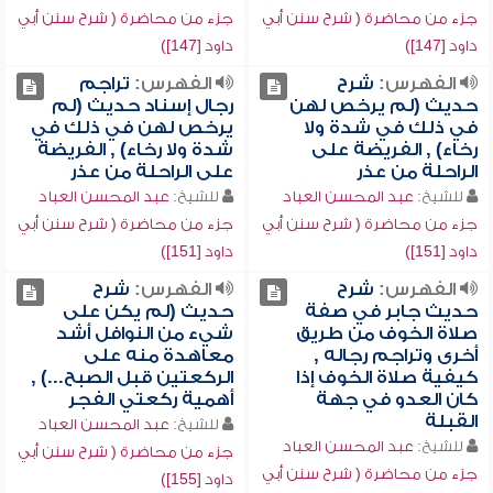
جزء من محاضرة ( شرح سنن أبي
جزء من محاضرة ( شرح سنن أبي
داود [147])
داود [147])
الفهرس:
شرح
الفهرس:
تراجم
حديث (لم يرخص لهن
رجال إسناد حديث (لم
في ذلك في شدة ولا
يرخص لهن في ذلك في
رخاء) , الفريضة على
شدة ولا رخاء) , الفريضة
الراحلة من عذر
على الراحلة من عذر
للشيخ:
عبد المحسن العباد
للشيخ:
عبد المحسن العباد
جزء من محاضرة ( شرح سنن أبي
جزء من محاضرة ( شرح سنن أبي
داود [151])
داود [151])
الفهرس:
شرح
الفهرس:
شرح
حديث جابر في صفة
حديث (لم يكن على
صلاة الخوف من طريق
شيء من النوافل أشد
أخرى وتراجم رجاله ,
معاهدة منه على
كيفية صلاة الخوف إذا
الركعتين قبل الصبح...) ,
كان العدو في جهة
أهمية ركعتي الفجر
القبلة
للشيخ:
عبد المحسن العباد
للشيخ:
عبد المحسن العباد
جزء من محاضرة ( شرح سنن أبي
جزء من محاضرة ( شرح سنن أبي
داود [155])