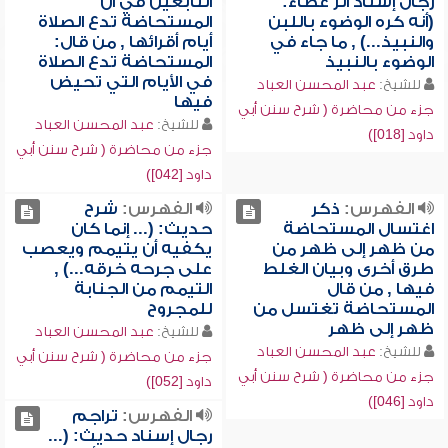
رجال إسناد أثر عطاء:
التابعين في أن
(أنه كره الوضوء باللبن
المستحاضة تدع الصلاة
والنبيذ...) , ما جاء في
أيام أقرائها , من قال:
الوضوء بالنبيذ
المستحاضة تدع الصلاة
في الأيام التي تحيض
للشيخ:
عبد المحسن العباد
فيها
جزء من محاضرة ( شرح سنن أبي
للشيخ:
عبد المحسن العباد
داود [018])
جزء من محاضرة ( شرح سنن أبي
داود [042])
الفهرس:
ذكر
الفهرس:
شرح
اغتسال المستحاضة
حديث: (... إنما كان
من ظهر إلى ظهر من
يكفيه أن يتيمم ويعصب
طرق أخرى وبيان الغلط
على جرحه خرقه...) ,
فيها , من قال
التيمم من الجنابة
المستحاضة تغتسل من
للمجروح
ظهر إلى ظهر
للشيخ:
عبد المحسن العباد
للشيخ:
عبد المحسن العباد
جزء من محاضرة ( شرح سنن أبي
جزء من محاضرة ( شرح سنن أبي
داود [052])
داود [046])
الفهرس:
تراجم
رجال إسناد حديث: (...