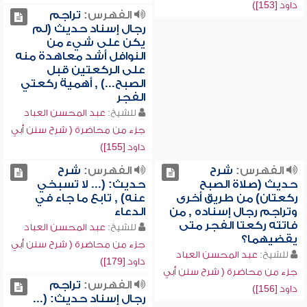
داود [153])
الفهرس:
تراجم
رجال إسناد حديث (لم
يكن على شيء من
النوافل أشد معاهدة منه
على الركعتين قبل
الصبح...) , أهمية ركعتي
الفجر
للشيخ:
عبد المحسن العباد
جزء من محاضرة ( شرح سنن أبي
داود [155])
الفهرس:
شرح
الفهرس:
شرح
حديث (صلاة الصبح
حديث: (... لا تسبخي
ركعتان) من طريق أخرى
عنه) , تابع ما جاء في
وتراجم رجال إسناده , من
الدعاء
فاتته ركعتا الفجر متى
للشيخ:
عبد المحسن العباد
يقضيهما؟
جزء من محاضرة ( شرح سنن أبي
للشيخ:
عبد المحسن العباد
داود [179])
جزء من محاضرة ( شرح سنن أبي
الفهرس:
تراجم
داود [156])
رجال إسناد حديث: (...