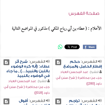
صفحة الفهرس
الأعلام : ( عطاء بن أبي رباح المكي ) مذكور في المواضع التالية
الفهرس:
حكم
الفهرس:
شرح أثر
إفطار الحامل والمرضع
عطاء: (أنه كره الوضوء
باللبن والنبيذ...) , ما جاء
للشيخ:
عبد المحسن العباد
في الوضوء بالنبيذ
جزء من محاضرة ( شرح سنن أبي
للشيخ:
عبد المحسن العباد
داود [280])
جزء من محاضرة ( شرح سنن أبي
داود [018])
الفهرس:
تراجم
الفهرس:
أقوال