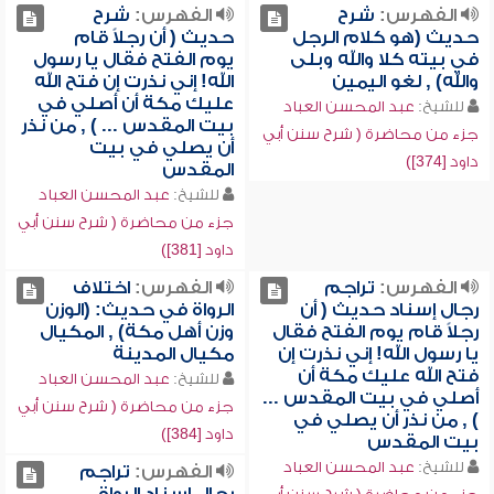
الفهرس:
شرح
الفهرس:
شرح
حديث (هو كلام الرجل
حديث ( أن رجلاً قام
في بيته كلا والله وبلى
يوم الفتح فقال يا رسول
والله) , لغو اليمين
الله! إني نذرت إن فتح الله
عليك مكة أن أصلي في
للشيخ:
عبد المحسن العباد
بيت المقدس ... ) , من نذر
جزء من محاضرة ( شرح سنن أبي
أن يصلي في بيت
داود [374])
المقدس
للشيخ:
عبد المحسن العباد
جزء من محاضرة ( شرح سنن أبي
داود [381])
الفهرس:
تراجم
الفهرس:
اختلاف
رجال إسناد حديث ( أن
الرواة في حديث: (الوزن
رجلاً قام يوم الفتح فقال
وزن أهل مكة) , المكيال
يا رسول الله! إني نذرت إن
مكيال المدينة
فتح الله عليك مكة أن
للشيخ:
عبد المحسن العباد
أصلي في بيت المقدس ...
جزء من محاضرة ( شرح سنن أبي
) , من نذر أن يصلي في
داود [384])
بيت المقدس
للشيخ:
عبد المحسن العباد
الفهرس:
تراجم