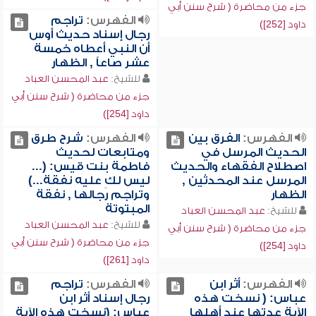
جزء من محاضرة ( شرح سنن أبي
الفهرس:
تراجم
داود [252])
رجال إسناد حديث أوس
أن النبي أعطاه خمسة
عشر صاعاً , الظهار
للشيخ:
عبد المحسن العباد
جزء من محاضرة ( شرح سنن أبي
داود [254])
الفهرس:
الفرق بين
الفهرس:
شرح طرق
الحديث المرسل في
ومتابعات لحديث
اصطلاح الفقهاء والحديث
فاطمة بنت قيس: (...
المرسل عند المحدثين ,
ليس لكِ عليه نفقة...)
الظهار
وتراجم رجالها , نفقة
المبتوتة
للشيخ:
عبد المحسن العباد
للشيخ:
عبد المحسن العباد
جزء من محاضرة ( شرح سنن أبي
جزء من محاضرة ( شرح سنن أبي
داود [254])
داود [261])
الفهرس:
أثر ابن
الفهرس:
تراجم
عباس: ( نسخت هذه
رجال إسناد أثر ابن
الآية عدتها عند أهلها
عباس: (نسخت هذه الآية