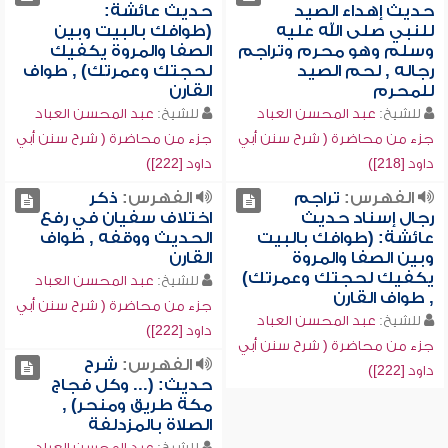
حديث إهداء الصيد
حديث عائشة:
للنبي صلى الله عليه
(طوافك بالبيت وبين
وسلم وهو محرم وتراجم
الصفا والمروة يكفيك
رجاله , لحم الصيد
لحجتك وعمرتك) , طواف
للمحرم
القارن
للشيخ:
عبد المحسن العباد
للشيخ:
عبد المحسن العباد
جزء من محاضرة ( شرح سنن أبي
جزء من محاضرة ( شرح سنن أبي
داود [218])
داود [222])
الفهرس:
تراجم
الفهرس:
ذكر
رجال إسناد حديث
اختلاف سفيان في رفع
عائشة: (طوافك بالبيت
الحديث ووقفه , طواف
وبين الصفا والمروة
القارن
يكفيك لحجتك وعمرتك)
للشيخ:
عبد المحسن العباد
, طواف القارن
جزء من محاضرة ( شرح سنن أبي
للشيخ:
عبد المحسن العباد
داود [222])
جزء من محاضرة ( شرح سنن أبي
الفهرس:
شرح
داود [222])
حديث: (... وكل فجاج
مكة طريق ومنحر) ,
الصلاة بالمزدلفة
للشيخ:
عبد المحسن العباد