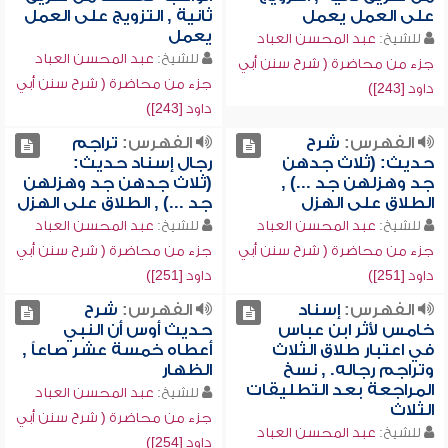
على العمل يعمل
ثانية , التزويج على العمل
يعمل
للشيخ:
عبد المحسن العباد
للشيخ:
عبد المحسن العباد
جزء من محاضرة ( شرح سنن أبي
جزء من محاضرة ( شرح سنن أبي
داود [243])
داود [243])
الفهرس:
شرح
الفهرس:
تراجم
حديث: (ثلاث جدهن
رجال إسناد حديث:
جد وهزلهن جد ...) ,
(ثلاث جدهن جد وهزلهن
الطلاق على الهزل
جد ...) , الطلاق على الهزل
للشيخ:
عبد المحسن العباد
للشيخ:
عبد المحسن العباد
جزء من محاضرة ( شرح سنن أبي
جزء من محاضرة ( شرح سنن أبي
داود [251])
داود [251])
الفهرس:
إسناد
الفهرس:
شرح
خامس لأثر ابن عباس
حديث أوس أن النبي
في اعتبار طلاق الثلاث
أعطاه خمسة عشر صاعاً ,
وتراجم رجاله. , نسخ
الظهار
المراجعة بعد التطليقات
للشيخ:
عبد المحسن العباد
الثلاث
جزء من محاضرة ( شرح سنن أبي
للشيخ:
عبد المحسن العباد
داود [254])