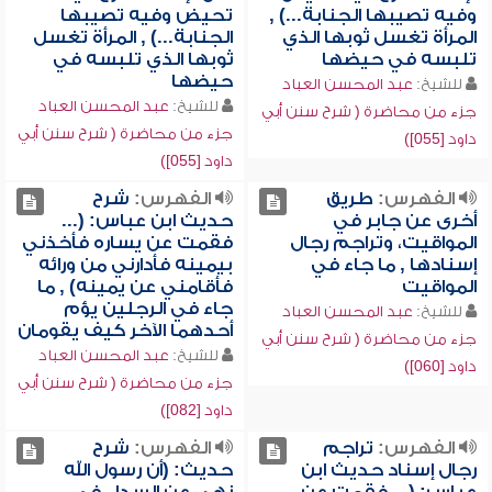
وفيه تصيبها الجنابة...) ,
تحيض وفيه تصيبها
المرأة تغسل ثوبها الذي
الجنابة...) , المرأة تغسل
تلبسه في حيضها
ثوبها الذي تلبسه في
حيضها
للشيخ:
عبد المحسن العباد
للشيخ:
عبد المحسن العباد
جزء من محاضرة ( شرح سنن أبي
جزء من محاضرة ( شرح سنن أبي
داود [055])
داود [055])
الفهرس:
طريق
الفهرس:
شرح
أخرى عن جابر في
حديث ابن عباس: (...
المواقيت، وتراجم رجال
فقمت عن يساره فأخذني
إسنادها , ما جاء في
بيمينه فأدارني من ورائه
المواقيت
فأقامني عن يمينه) , ما
جاء في الرجلين يؤم
للشيخ:
عبد المحسن العباد
أحدهما الآخر كيف يقومان
جزء من محاضرة ( شرح سنن أبي
للشيخ:
عبد المحسن العباد
داود [060])
جزء من محاضرة ( شرح سنن أبي
داود [082])
الفهرس:
تراجم
الفهرس:
شرح
رجال إسناد حديث ابن
حديث: (أن رسول الله