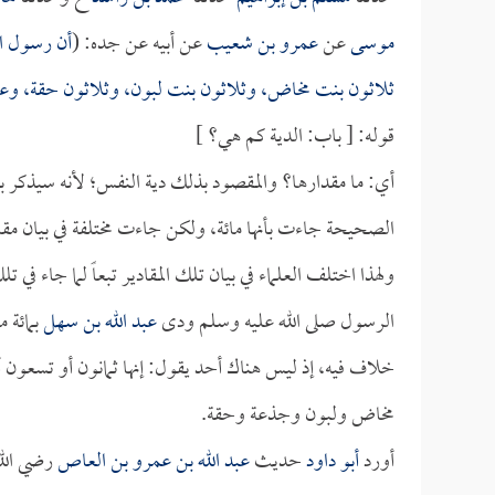
موسى
عن
عمرو بن شعيب
عن أبيه عن جده: (
أن رسول ال
ثلاثون بنت مخاض، وثلاثون بنت لبون، وثلاثون حقة، وعش
قوله: [ باب: الدية كم هي؟ ]
أي: ما مقدارها؟ والمقصود بذلك دية النفس؛ لأنه سيذكر ب
الصحيحة جاءت بأنها مائة، ولكن جاءت مختلفة في بيان مقادي
ولهذا اختلف العلماء في بيان تلك المقادير تبعاً لما جاء ف
الرسول صلى الله عليه وسلم ودى
عبد الله بن سهل
بمائة 
خلاف فيه، إذ ليس هناك أحد يقول: إنها ثمانون أو تسعون أ
مخاض ولبون وجذعة وحقة.
أورد
أبو داود
حديث
عبد الله بن عمرو بن العاص
رضي الله 