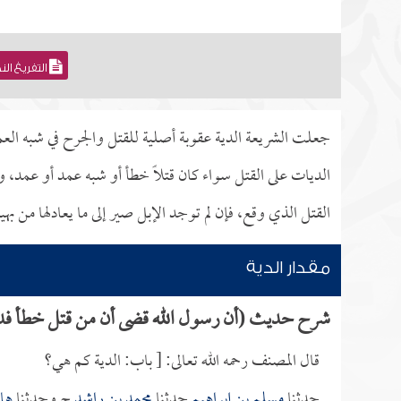
التفريغ ال
جعلت الشريعة الدية عقوبة أصلية للقتل والجرح في شبه العم
الديات على القتل سواء كان قتلاً خطأ أو شبه عمد أو عمد،
القتل الذي وقع، فإن لم توجد الإبل صير إلى ما يعادلها من بهيمة
مقدار الدية
شرح حديث (أن رسول الله قضى أن من قتل خطأ فديته
قال المصنف رحمه الله تعالى: [ باب: الدية كم هي؟
حدثنا
مسلم بن إبراهيم
حدثنا
محمد بن راشد
ح وحدثنا
هار