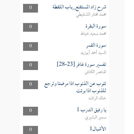
شرح زاد المستقنع_باب اللقطة
0
محمد مختار الشنقيطي
سورة البقرة
0
محمد سعيد خياط
سورة القمر
0
السيد أحمد أبوزيد
تفسير سورة غافر [23-28]
0
المنتصر الكتاني
تتوب عن الذنوب اذا مرضتا وترجع
0
للذنوب اذا برئت
خالد الراشد
يا رفيق الدرب 1
0
سمير البشيري
الأشبال1
0