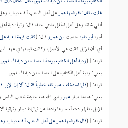
الكتاب يومئذ النصف من دية المسلمين، قال: فكان ذل
غلت، قال: ففرضها
عمر
على أهل الذهب ألف دينار، وعلى أ
ألفي شاة، وعلى أهل الحلل مائتي حلة، قال: وترك دية أهل ال
أورد
أبو داود
حديث
ابن عمرو
قال: (
كانت قيمة الدية على 
أي: أن الإبل كانت هي الأصل، وكانت قيمتها في عهد النبي 
قوله: [ (
ودية أهل الكتاب يومئذ النصف من دية المسلمين
.
يعني: ودية أهل الكتاب على النصف من دية المسلمين.
قوله: [ (
فلما استخلف
عمر
قام خطيباً فقال: ألا إن الإبل 
يعني: عندما صار
عمر
رضي الله عنه خليفة خطب الناس وقال
الإبل، فلما زادت أسعارها زادها عن ثمانمائة دينار وثمانية 
قوله: [ (
قال ففرضها
عمر
على أهل الذهب ألف دينار، وعلى 