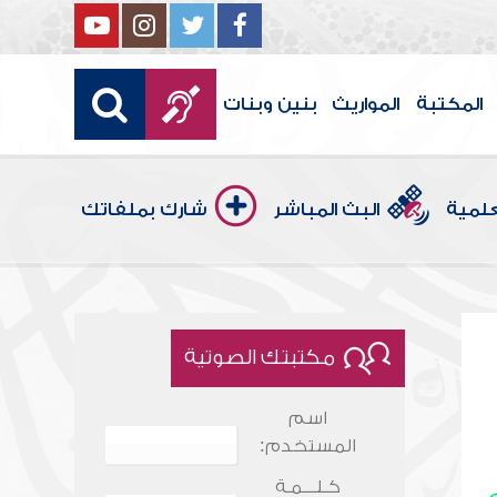
المكتبة
المواريث
بنين وبنات
علمية
البث المباشر
شارك بملفاتك
مكتبتك الصوتية
اسم
المستخدم:
كـلـــمـة