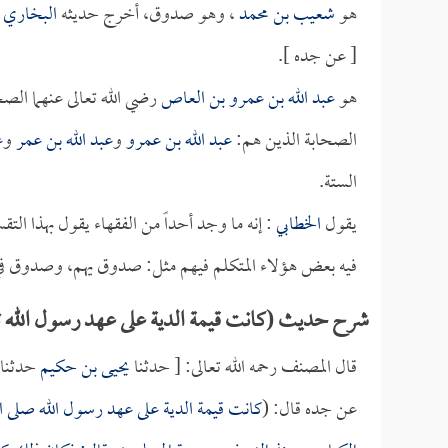
هو
شعيب بن محمد
، وهو صدوق، أخرج حديثه
البخاري
ف
[ عن جده ].
هو
عبد الله بن عمرو بن العاص
رضي الله تعالى عنهما الص
الصحابة الذين هم:
عبد الله بن عمرو
و
عبد الله بن عمر
و
ع
الستة.
يقول
الخطابي
: إنه ما وجد أحداً من الفقهاء يقول بهذا ال
فيه بعض هؤلاء المتكلم فيهم مثل: صدوق يهم، وصدوق ف
شرح حديث (كانت قيمة الدية على عهد رسول الله ثمانم
قال المصنف رحمه الله تعالى: [ حدثنا
يحيى بن حكيم
حدثنا
عن جده قال: (
كانت قيمة الدية على عهد رسول الله صلى الله