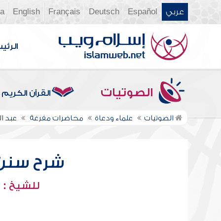
عربي
Español
Deutsch
Français
English
ia
الرئي
الصوتيات
القرآن الكريم
الصوتيات
علماء ودعاة
محاضرات مفرغة
عبد ا
شرح سنن أب
للشيخ : 