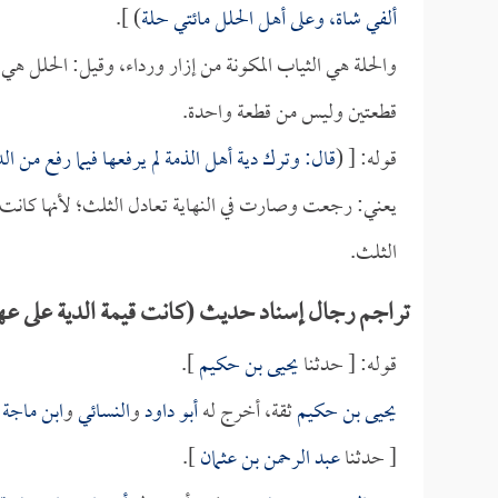
ألفي شاة، وعلى أهل الحلل مائتي حلة
) ].
والحلة هي الثياب المكونة من إزار ورداء، وقيل: الحلل هي
قطعتين وليس من قطعة واحدة.
قوله: [ (
قال: وترك دية أهل الذمة لم يرفعها فيما رفع من الد
يعني: رجعت وصارت في النهاية تعادل الثلث؛ لأنها كانت 
الثلث.
تراجم رجال إسناد حديث (كانت قيمة الدية على عهد رس
قوله: [ حدثنا
يحيى بن حكيم
].
يحيى بن حكيم
ثقة، أخرج له
أبو داود
و
النسائي
و
ابن ماجة
.
[ حدثنا
عبد الرحمن بن عثمان
].