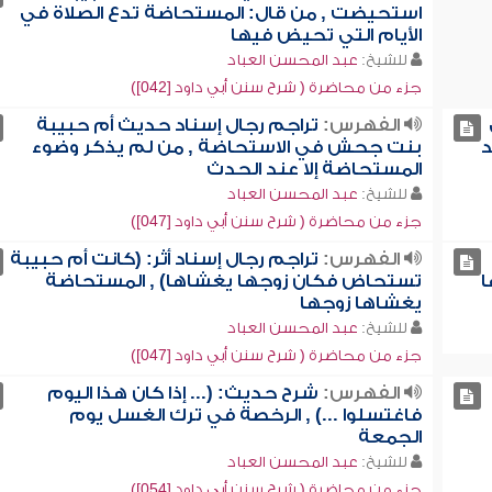
استحيضت , من قال: المستحاضة تدع الصلاة في
الأيام التي تحيض فيها
للشيخ:
عبد المحسن العباد
جزء من محاضرة ( شرح سنن أبي داود [042])
الفهرس:
تراجم رجال إسناد حديث أم حبيبة
د
بنت جحش في الاستحاضة , من لم يذكر وضوء
المستحاضة إلا عند الحدث
للشيخ:
عبد المحسن العباد
جزء من محاضرة ( شرح سنن أبي داود [047])
الفهرس:
تراجم رجال إسناد أثر: (كانت أم حبيبة
ا
تستحاض فكان زوجها يغشاها) , المستحاضة
يغشاها زوجها
للشيخ:
عبد المحسن العباد
جزء من محاضرة ( شرح سنن أبي داود [047])
الفهرس:
شرح حديث: (... إذا كان هذا اليوم
فاغتسلوا ...) , الرخصة في ترك الغسل يوم
الجمعة
للشيخ:
عبد المحسن العباد
جزء من محاضرة ( شرح سنن أبي داود [054])