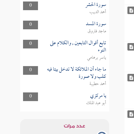
سورة الحشر
0
أحمد الديب
سورة المسد
0
ماجد فاروق
تابع أقوال التابعين , والكلام على
0
النوء
ياسر برهامي
ما جاء أن الملائكة لا تدخل بيتا فيه
0
كلب ولا صورة
أحمد حطيبة
يا مركزي
0
أبو عبد الملك
عدد مرات