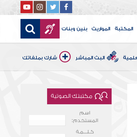
المكتبة
المواريث
بنين وبنات
علمية
البث المباشر
شارك بملفاتك
مكتبتك الصوتية
اسم
المستخدم:
كـلـــمـة