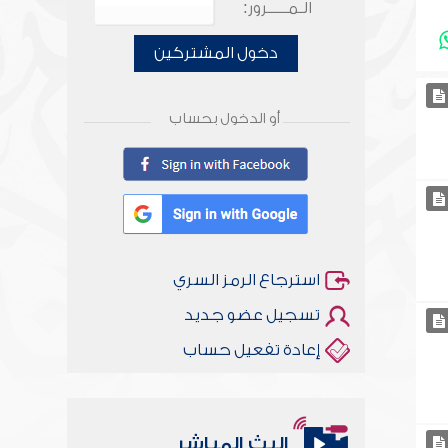
الـمـــــرور:
دخول المشتركين
أو الدخول بحساب
استرجاع الرمز السري
تسجيل عضو جديد
إعادة تفعيل حساب
البث المباشر