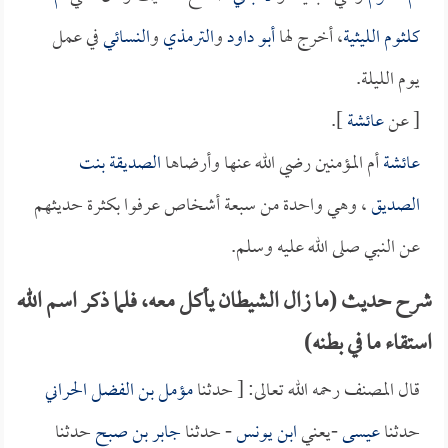
كلثوم الليثية
، أخرج لها
أبو داود
و
الترمذي
و
النسائي
في عمل
يوم الليلة.
[ عن
عائشة
].
عائشة
أم المؤمنين رضي الله عنها وأرضاها
الصديقة بنت
الصديق
، وهي واحدة من سبعة أشخاص عرفوا بكثرة حديثهم
عن النبي صلى الله عليه وسلم.
شرح حديث (ما زال الشيطان يأكل معه، فلما ذكر اسم الله
استقاء ما في بطنه)
قال المصنف رحمه الله تعالى: [ حدثنا
مؤمل بن الفضل الحراني
حدثنا
عيسى
-يعني
ابن يونس
- حدثنا
جابر بن صبح
حدثنا