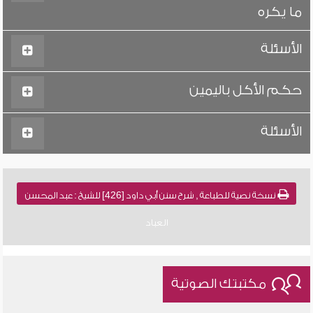
ما يكره
الأسئلة
حكم الأكل باليمين
الأسئلة
نسخة نصية للطباعة , شرح سنن أبي داود [426] للشيخ : عبد المحسن
العباد
مكتبتك الصوتية