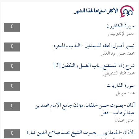
الأكثر استماعا لهذا الشهر
سورة الكافرون
0
معمر الإندونيسي
تيسير أصول الفقه للمبتدئين - الندب والمحرم
0
محمد حسن عبد الغفار
شرح زاد المستقنع_باب الغسل والتكفين [2]
0
محمد مختار الشنقيطي
سورة الذاريات
0
محمد جبريل
أذان - بصوت حسن خلفان. مؤذن جامع الإمام محمد بن
0
عبدالوهاب – قطر
حسن خلفان
الأذان -الحجازي__ بصوت الشيخ محمد صلاح الدين كبارة
0