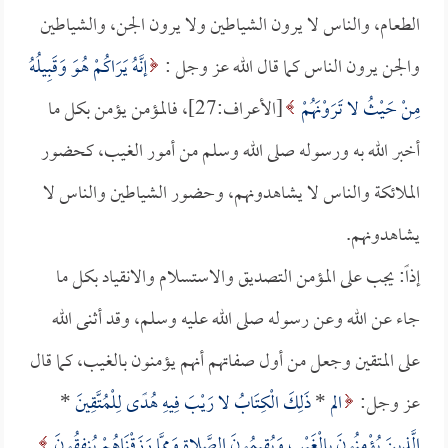
الطعام، والناس لا يرون الشياطين ولا يرون الجن، والشياطين
والجن يرون الناس كما قال الله عز وجل :
إنَّهُ يَرَاكُمْ هُوَ وَقَبِيلُهُ
مِنْ حَيْثُ لا تَرَوْنَهُمْ
[الأعراف:27]، فالمؤمن يؤمن بكل ما
أخبر الله به ورسوله صلى الله وسلم من أمور الغيب، كحضور
الملائكة والناس لا يشاهدونهم، وحضور الشياطين والناس لا
يشاهدونهم.
إذاً: يجب على المؤمن التصديق والاستسلام والانقياد بكل ما
جاء عن الله وعن رسوله صلى الله عليه وسلم، وقد أثنى الله
على المتقين وجعل من أول صفاتهم أنهم يؤمنون بالغيب، كما قال
عز وجل:
الم
*
ذَلِكَ الْكِتَابُ لا رَيْبَ فِيهِ هُدًى لِلْمُتَّقِينَ
*
الَّذِينَ يُؤْمِنُونَ بِالْغَيْبِ وَيُقِيمُونَ الصَّلاة وَمِمَّا رَزَقْنَاهُمْ يُنفِقُونَ