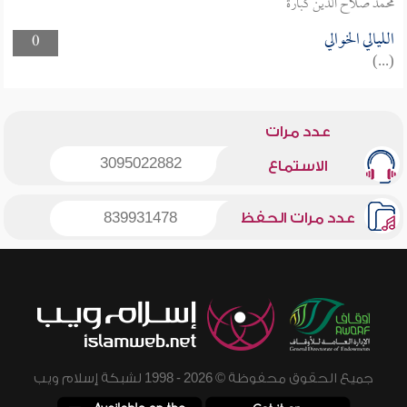
محمد صلاح الدين كبارة
الليالي الخوالي
0
(...)
عدد مرات
3095022882
الاستماع
عدد مرات الحفظ
839931478
جميع الحقوق محفوظة © 2026 - 1998 لشبكة إسلام ويب