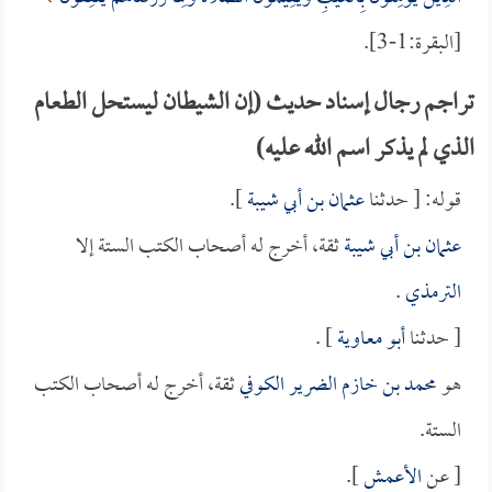
[البقرة:1-3].
تراجم رجال إسناد حديث (إن الشيطان ليستحل الطعام
الذي لم يذكر اسم الله عليه)
قوله: [ حدثنا
عثمان بن أبي شيبة
].
عثمان بن أبي شيبة
ثقة، أخرج له أصحاب الكتب الستة إلا
الترمذي
.
[ حدثنا
أبو معاوية
] .
هو
محمد بن خازم الضرير الكوفي
ثقة، أخرج له أصحاب الكتب
الستة.
[ عن
الأعمش
].