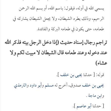
يسمي الله في أوله، فيقول: باسم الله، أو بسم الله الرحمن
الرحيم، وذلك يطرد الشيطان، ولا يجعل الشيطان يشاركه في
طعامه، حتى يكون في طعامه البركة والفائدة.
تراجم رجال إسناد حديث (إذا دخل الرجل بيته فذكر الله
عند دخوله وعند طعامه قال الشيطان لا مبيت لكم ولا
عشاء)
قوله: [ حدثنا
يحيى بن خلف
].
يحيى بن خلف
صدوق، أخرج له
مسلم
و
أبو داود
و
الترمذي
و
ابن ماجة
.
[ حدثنا
أبو عاصم
].