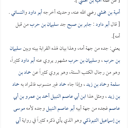
[ عن عمه
أمية بن مخشي
].
أمية بن مخشي
رضي الله عنه، وحديثه أخرجه
أبو داود
و
النسائي
.
[ قال
أبو داود
:
جابر بن صبح
جد
سليمان بن حرب
من قبل
أمه].
يعني: جده من جهة أمه، وهذا بيان لهذه القرابة بينه وبين
سليمان
بن حرب
، و
سليمان بن حرب
مشهور يروي عنه
أبو داود
كثيراً،
وهو من رجال الكتب الستة، وهو يروي كثيراً عن
حماد بن
سلمة
و
حماد بن زيد
، وإذا جاء
حماد
غير منسوب فالمراد به
حماد
بن زيد
، ومثل هذا
ابن أبي عاصم النبيل أحمد بن عمرو بن أبي
عاصم
فجده من جهة أبيه
أبو عاصم النبيل
وجده لأمه
موسى
بن إسماعيل التبوذكي
وهو الذي يأتي ذكره كثيراً في رواية
أبي