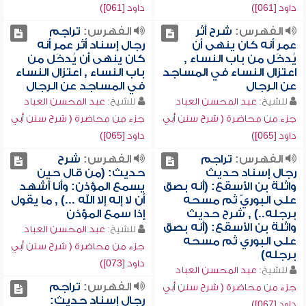
داود [061])
داود [061])
الفهرس:
شرح أثر
الفهرس:
تراجم
عمر أنه كان ينهى أن
رجال إسناد أثر عمر أنه
يُدخَل من باب النساء ,
كان ينهى أن يُدخَل من
اعتزال النساء في المساجد
باب النساء , اعتزال النساء
عن الرجال
في المساجد عن الرجال
للشيخ:
عبد المحسن العباد
للشيخ:
عبد المحسن العباد
جزء من محاضرة ( شرح سنن أبي
جزء من محاضرة ( شرح سنن أبي
داود [065])
داود [065])
الفهرس:
تراجم
الفهرس:
شرح
رجال إسناد حديث
حديث: (من قال حين
واثلة بن الأسقع: (أنه بصق
يسمع المؤذن: وأنا أشهد
على البوريّ ثم مسحه
أن لا إله إلا الله ...) , ما يقول
برجله..) , شرح حديث
إذا سمع المؤذن
واثلة بن الأسقع: (أنه بصق
للشيخ:
عبد المحسن العباد
على البوري ثم مسحه
جزء من محاضرة ( شرح سنن أبي
برجله)
داود [073])
للشيخ:
عبد المحسن العباد
الفهرس:
تراجم
جزء من محاضرة ( شرح سنن أبي
رجال إسناد حديث:
داود [067])