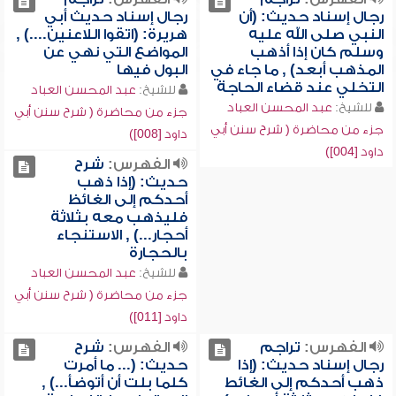
رجال إسناد حديث: (أن
رجال إسناد حديث أبي
النبي صلى الله عليه
هريرة: (اتقوا اللاعنين....) ,
وسلم كان إذا أذهب
المواضع التي نهي عن
المذهب أبعد) , ما جاء في
البول فيها
التخلي عند قضاء الحاجة
للشيخ:
عبد المحسن العباد
للشيخ:
عبد المحسن العباد
جزء من محاضرة ( شرح سنن أبي
جزء من محاضرة ( شرح سنن أبي
داود [008])
داود [004])
الفهرس:
شرح
حديث: (إذا ذهب
أحدكم إلى الغائظ
فليذهب معه بثلاثة
أحجار...) , الاستنجاء
بالحجارة
للشيخ:
عبد المحسن العباد
جزء من محاضرة ( شرح سنن أبي
داود [011])
الفهرس:
تراجم
الفهرس:
شرح
رجال إسناد حديث: (إذا
حديث: (... ما أمرت
ذهب أحدكم إلى الغائط
كلما بلت أن أتوضأ...) ,