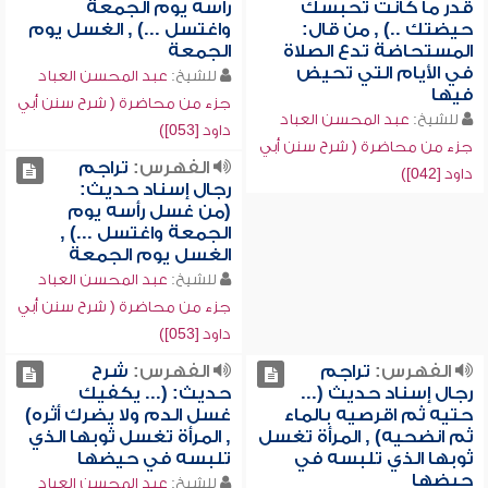
قدر ما كانت تحبسك
رأسه يوم الجمعة
حيضتك ..) , من قال:
واغتسل ...) , الغسل يوم
المستحاضة تدع الصلاة
الجمعة
في الأيام التي تحيض
للشيخ:
عبد المحسن العباد
فيها
جزء من محاضرة ( شرح سنن أبي
للشيخ:
عبد المحسن العباد
داود [053])
جزء من محاضرة ( شرح سنن أبي
الفهرس:
تراجم
داود [042])
رجال إسناد حديث:
(من غسل رأسه يوم
الجمعة واغتسل ...) ,
الغسل يوم الجمعة
للشيخ:
عبد المحسن العباد
جزء من محاضرة ( شرح سنن أبي
داود [053])
الفهرس:
تراجم
الفهرس:
شرح
رجال إسناد حديث (...
حديث: (... يكفيك
حتيه ثم اقرصيه بالماء
غسل الدم ولا يضرك أثره)
ثم انضحيه) , المرأة تغسل
, المرأة تغسل ثوبها الذي
ثوبها الذي تلبسه في
تلبسه في حيضها
حيضها
للشيخ:
عبد المحسن العباد