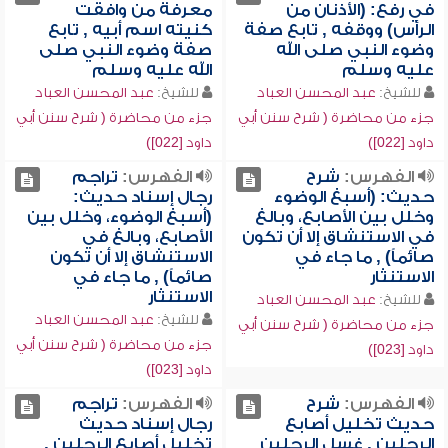
في رفع: (الأذنان من
معرفة من وافقت
الرأس) ووقفه , تابع صفة
كنيته اسم أبيه , تابع
وضوء النبي صلى الله
صفة وضوء النبي صلى
عليه وسلم
الله عليه وسلم
للشيخ:
عبد المحسن العباد
للشيخ:
عبد المحسن العباد
جزء من محاضرة ( شرح سنن أبي
جزء من محاضرة ( شرح سنن أبي
داود [022])
داود [022])
الفهرس:
شرح
الفهرس:
تراجم
حديث: (أسبغ الوضوء
رجال إسناد حديث:
وخلل بين الأصابع، وبالغ
(أسبغ الوضوء، وخلل بين
في الاستنشاق إلا أن تكون
الأصابع، وبالغ في
صائماً) , ما جاء في
الاستنشاق إلا أن تكون
الاستنثار
صائماً) , ما جاء في
الاستنثار
للشيخ:
عبد المحسن العباد
للشيخ:
عبد المحسن العباد
جزء من محاضرة ( شرح سنن أبي
جزء من محاضرة ( شرح سنن أبي
داود [023])
داود [023])
الفهرس:
شرح
الفهرس:
تراجم
حديث تخليل أصابع
رجال إسناد حديث
الرجلين , غسل الرجلين
تخليل أصابع الرجلين ,