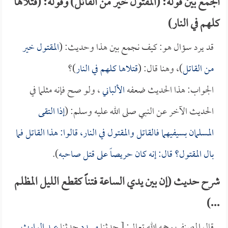
الجمع بين قوله: (المقتول خير من القاتل) وقوله: (قتلاها
كلهم في النار)
قد يرد سؤال هو: كيف نجمع بين هذا وحديث: (
المقتول خير
من القاتل
)، وهنا قال: (
قتلاها كلهم في النار
)؟
الجواب: هذا الحديث ضعفه
الألباني
، ولو صح فإنه مثلما في
الحديث الآخر عن النبي صلى الله عليه وسلم: (
إذا التقى
المسلمان بسيفيهما فالقاتل والمقتول في النار، قالوا: هذا القاتل فما
بال المقتول؟ قال: إنه كان حريصاً على قتل صاحبه
).
شرح حديث (إن بين يدي الساعة فتناً كقطع الليل المظلم
...)
قال المصنف رحمه الله تعالى: [ حدثنا
مسدد
حدثنا
عبد الوارث