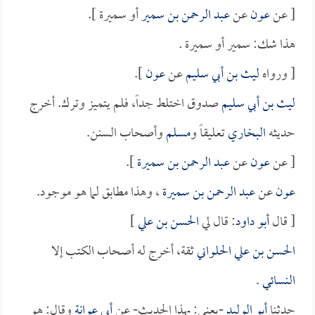
[ عن
عون
عن
عبد الرحمن بن سمير
أو سميرة ].
هذا شك: سمير أو سميرة .
[ ورواه
ليث بن أبي سليم
عن
عون
].
ليث بن أبي سليم
صدوق اختلط جداً، فلم يتميز وترك. أخرج
حديثه
البخاري
تعليقاً و
مسلم
وأصحاب السنن.
[ عن
عون
عن
عبد الرحمن بن سميرة
].
عون
عن
عبد الرحمن بن سميرة
، وهذا مطابق لما هو موجود.
[ قال
أبو داود
: قال لي
الحسن بن علي
]
الحسن بن علي الحلواني
ثقة، أخرج له أصحاب الكتب إلا
النسائي
.
حدثنا
أبو الوليد
-يعني: بهذا الحديث- عن
أبي عوانة
وقال: هو