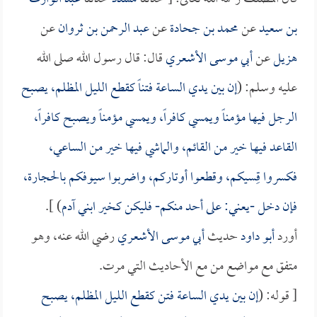
بن سعيد
عن
محمد بن جحادة
عن
عبد الرحمن بن ثروان
عن
هزيل
عن
أبي موسى الأشعري
قال: قال رسول الله صلى الله
عليه وسلم: (
إن بين يدي الساعة فتناً كقطع الليل المظلم، يصبح
الرجل فيها مؤمناً ويمسي كافراً، ويمسي مؤمناً ويصبح كافراً،
القاعد فيها خير من القائم، والماشي فيها خير من الساعي،
فكسروا قِسيكم، وقطعوا أوتاركم، واضربوا سيوفكم بالحجارة،
فإن دخل -يعني: على أحد منكم- فليكن كخير ابني آدم
) ].
أورد
أبو داود
حديث
أبي موسى الأشعري
رضي الله عنه، وهو
متفق مع مواضع من مع الأحاديث التي مرت.
[ قوله: (
إن بين يدي الساعة فتن كقطع الليل المظلم، يصبح