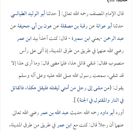
هكذا ...)
قال الإمام المصنف رحمه الله تعالى: [ حدثنا
أبو الوليد الطيالسي
حدثنا
أبو عوانة
عن
رقبة بن مصقلة
عن
عون بن أبي جحيفة
عن
عبد الرحمن
-يعني
ابن سميرة
- قال: كنت آخذاً بيد
ابن عمر
رضي الله عنهما في طريق من طرق المدينة، إذ أتى على رأس
منصوب فقال: شقي قاتل هذا، فلما مضى قال: وما أرى هذا إلا
قد شقي، سمعت رسول الله صلى الله عليه وعلى آله وسلم
يقول: (
من مشى إلى رجل من أمتي ليقتله فليقل هكذا، فالقاتل
في النار والمقتول في الجنة
) ].
أورد
أبو داود
رحمه الله حديث
عبد الله بن عمر
رضي الله تعالى
عنهما أن رجلاً قال: كنت مع
ابن عمر
في طريق من طرق المدينة،