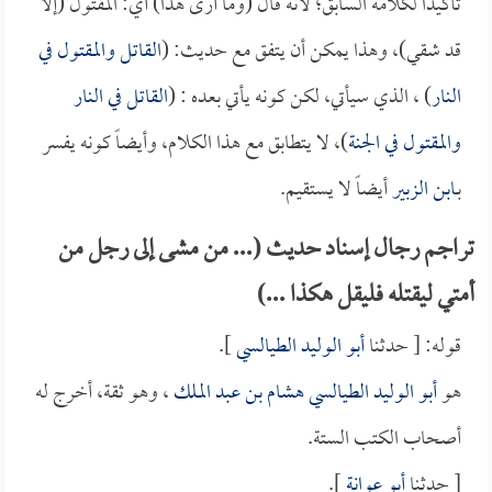
تأكيداً لكلامه السابق؛ لأنه قال (وما أرى هذا) أي: المقتول (إلا
قد شقي)، وهذا يمكن أن يتفق مع حديث: (
القاتل والمقتول في
النار
) ، الذي سيأتي، لكن كونه يأتي بعده : (
القاتل في النار
والمقتول في الجنة
)، لا يتطابق مع هذا الكلام، وأيضاً كونه يفسر
بـ
ابن الزبير
أيضاً لا يستقيم.
تراجم رجال إسناد حديث (... من مشى إلى رجل من
أمتي ليقتله فليقل هكذا ...)
قوله: [ حدثنا
أبو الوليد الطيالسي
].
هو
أبو الوليد الطيالسي هشام بن عبد الملك
، وهو ثقة، أخرج له
أصحاب الكتب الستة.
[ حدثنا
أبو عوانة
].