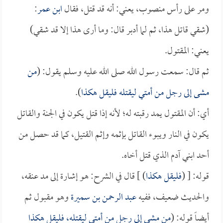
ومر على رأس منصوب، يعني: أنه قد قتل، فقال
ابن عمر
:
(شقي قاتل هذا، ثم لما أدبر قال: وما أرى هذا إلا قد شقي)
يعني: المقتول.
ثم قال: سمعت رسول الله صلى الله عليه وسلم يقول: (
من
مشى إلى رجل من أمتي ليقتله فليقل هكذا
).
أي: أن المقتول يمد رقبته له؛ لأنه إذا قتل يكون في الجنة والقاتل
يكون في النار ويبوء القاتل بإثمه وإثم القتيل، كما قد حصل من
أحد ابني آدم الذي قتل أخاه.
قوله: [ (
فليقل هكذا
) ] قال في الشرح: هو إشارة إلى مد عنقه،
والحديث ضعيف، ففيه
عبد الرحمن بن سميرة
وهو مقبول ثم
أيضاً قوله: (
من مشى إلى رجل من أمتي ليقتله، فليقل هكذا