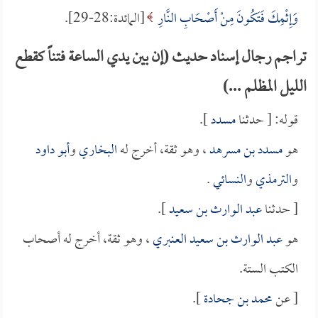
وَإِثْمِكَ فَتَكُونَ مِنْ أَصْحَابِ النَّارِ
[المائدة:28-29].
تراجم رجال إسناد حديث (إن بين يدي الساعة فتناً كقطع
الليل المظلم ...)
قوله: [ حدثنا
مسدد
].
هو
مسدد بن مسرهد
، وهو ثقة، أخرج له
البخاري
و
أبو داود
و
الترمذي
و
النسائي
.
[ حدثنا
عبد الوارث بن سعيد
].
هو
عبد الوارث بن سعيد العنبري
، وهو ثقة، أخرج له أصحاب
الكتب الستة.
[ عن
محمد بن جحادة
].