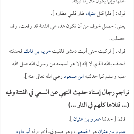
أهلها وإنما يكون ملازماً لبيته.
قوله: [ فلما قتل
عثمان
طار قلبي مطاره ].
يعني: حصل خوف من أن تكون هذه هي الفتنة قد وقعت، وقد
حصلت.
قوله: [ فركبت حتى أتيت دمشق فلقيت
خريم بن فاتك
فحدثته
فحلف بالله الذي لا إله إلا هو لسمعه من رسول الله صلى الله
عليه وسلم كما حدثنيه
ابن مسعود
رضي الله تعالى عنه ].
تراجم رجال إسناد حديث النهي عن السعي في الفتنة وفيه
(... قتلاها كلهم في النار ...)
قال: [ حدثنا
عمرو بن عثمان
].
عمرو بن عثمان
هو
الحمصي
، وهو صدوق، أخرج له
أبو داود