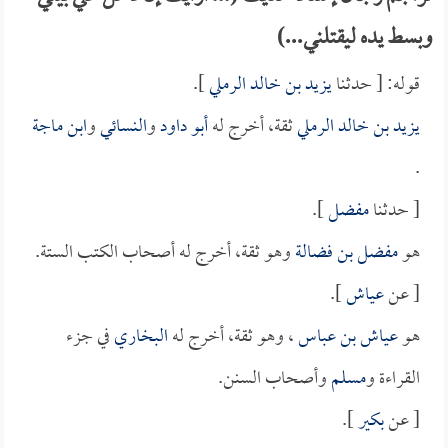
وبسط يده ليقتلني...)
قوله: [ حدثنا
يزيد بن خالد الرملي
].
يزيد بن خالد الرملي
ثقة، أخرج له
أبو داود
و
النسائي
و
ابن ماجة
.
[ حدثنا
مفضل
].
هو
مفضل بن فضالة
وهو ثقة، أخرج له أصحاب الكتب الستة.
[ عن
عياش
].
هو
عياش بن عباس
، وهو ثقة، أخرج له
البخاري
في جزء
القراءة و
مسلم
وأصحاب السنن.
[ عن
بكير
].