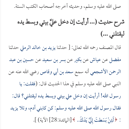
صلى الله عليه وسلم، وحديثه أخرجه أصحاب الكتب الستة.
شرح حديث (... أرأيت إن دخل عليَّ بيتي وبسط يده
ليقتلني ...)
قال المصنف رحمه الله تعالى: [ حدثنا
يزيد بن خالد الرملي
حدثنا
مفضل
عن
عياش
عن
بكير
عن
بسر بن سعيد
عن
حسين بن عبد
الرحمن الأشجعي
أنه سمع
سعد بن أبي وقاص
رضي الله عنه عن
النبي صلى الله عليه وسلم في هذا الحديث قال: (
فقلت: يا
رسول الله! أرأيت إن دخل علي بيتي وبسط يده ليقتلني؟ قال:
فقال رسول الله صلى الله عليه وسلم: كن كابني آدم، وتلا
يزيد
:
لَئِنْ بَسَطتَ إِلَيَّ يَدَكَ..
[المائدة:28] الآية) ].