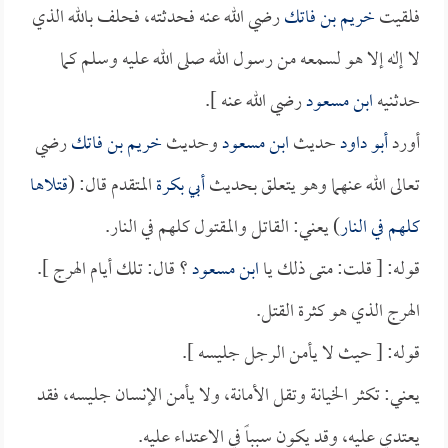
فلقيت
خريم بن فاتك
رضي الله عنه فحدثته، فحلف بالله الذي
لا إله إلا هو لسمعه من رسول الله صلى الله عليه وسلم كما
حدثنيه
ابن مسعود
رضي الله عنه ].
أورد
أبو داود
حديث
ابن مسعود
وحديث
خريم بن فاتك
رضي
تعالى الله عنهما وهو يتعلق بحديث
أبي بكرة
المتقدم قال: (
قتلاها
كلهم في النار
) يعني: القاتل والمقتول كلهم في النار.
قوله: [ قلت: متى ذلك يا
ابن مسعود
؟ قال: تلك أيام الهرج ].
الهرج الذي هو كثرة القتل.
قوله: [ حيث لا يأمن الرجل جليسه ].
يعني: تكثر الخيانة وتقل الأمانة، ولا يأمن الإنسان جليسه، فقد
يعتدي عليه، وقد يكون سبباً في الاعتداء عليه.