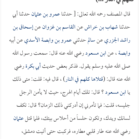
كلهم في النار ...)
قال المصنف رحمه الله تعالى: [ حدثنا
عمرو بن عثمان
حدثنا أبي
حدثنا
شهاب بن خراش
عن
القاسم بن غزوان
عن
إسحاق بن
راشد الجزري
عن
سالم
حدثني
عمرو بن وابصة الأسدي
عن أبيه
وابصة
، عن
ابن مسعود
رضي الله عنه قال: سمعت رسول الله
صلى الله عليه وسلم يقول. فذكر بعض حديث
أبي بكرة
رضي
الله عنه قال: (
قتلاها كلهم في النار
) ، قال فيه: قلت: متى ذلك
يا
ابن مسعود
؟ قال: تلك أيام الهرج، حيث لا يأمن الرجل
جليسه، قلت: فما تأمرني إن أدركني ذلك الزمان؟ قال: تكف
لسانك ويدك، وتكون حلساً من أحلاس بيتك، فلما قتل
عثمان
رضي الله عنه طار قلبي مطاره، فركبت حتى أتيت دمشق،