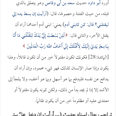
أورد
أبو داود
حديث
سعد بن أبي وقاص
وهو يتعلق بالذي
قبله، من حيث الفتنة وحصولها، قال: (
أرأيت إن بسط يده إلي
ليقتلني؟ قال: كن كابني آدم
) يعني: ابني آدم أحدهما أراد أن
يقتل الآخر، والثاني قال:
لَئِنْ بَسَطتَ إِلَيَّ يَدَكَ لِتَقْتُلَنِي مَا أَنَا
بِبَاسِطٍ يَدِيَ إِلَيْكَ لِأَقْتُلَكَ إِنِّي أَخَافُ اللَّهَ رَبَّ الْعَالَمِينَ
[المائدة:28] فكونك تكون مقتولاً خير من أن تكون قاتلاً، وهذا
يكون وإذا صار الإنسان كذلك فهو شيء محمود، وإن أراد أن
يدافع عن نفسه فليدفع بما هو أسهل وبما هو أخف، ولا يلجأ إلى
الأشد إلا إذا لم يجد بداً من ذلك، ولكن كونه يكون مقتولاً أو
معتدى عليه أو مظلوماً خير من أن يكون ظالماً.
تراجم رجال إسناد حديث (... أرأيت إن دخل عليَّ بيتي