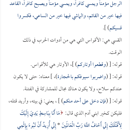
الرجل مؤمناً ويمسي كافراً، ويمسي مؤمناً ويصبح كافراً، القاعد
فيها خير من القائم، والماشي فيها خير من الساعي، فكسروا
قسيكم
) ].
القسي هي: الأقواس التي هي من أدوات الحرب في ذلك
الوقت.
قوله: [ (
وقطعوا أوتاركم
) ]، الأوتار هي للأقواس.
قوله: [ (
واضربوا سيوفكم بالحجارة
)، ] معناه: حتى لا يكون
عندكم سلاح، ولا يكون هناك مجال للمشاركة في الفتنة.
قوله: [ (
فإن دخل على أحد منكم
) ] ، يعني: في بيته، وأريد قتله،
فليكن كخير ابني آدم الذي قال:
مَا أَنَا بِبَاسِطٍ يَدِيَ إِلَيْكَ
لِأَقْتُلَكَ إِنِّي أَخَافُ اللَّهَ رَبَّ الْعَالَمِينَ
*
إِنِّي أُرِيدُ أَنْ تَبُوءَ بِإِثْمِي