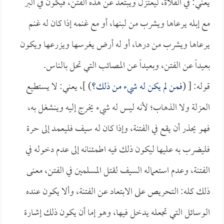
يعني: في الفلاة، ليعتزل ويبتعد عن هذه الفتن، فيكون في البر
مع إبله يرعاها ويشرب من لبنها، أو مع غنمه إذا كان له غنم
يرعاها ويشرب من درها، أو له أرض يغرسها ويزرعها ويكون
بعيداً عن الفتن، وبعيداً عن المصائب التي تحل بالناس.
قوله: [ (
فمن لم يكن له شيء من ذلك؟
) ]، يعني: لا يستطيع
العزلة ولا الذهاب؛ لأنه ليس له شيء يخرج إليه وينشغل به،
فهو يحذر أن يقع في الفتنة، وإذا كان له سيف فليعمد إلى حرة
فليضرب به عليها ليكون ذلك فيه اطمئنانه إلى عدم دخوله في
الفتنة، وعدم استعماله السيف لقتل المسلمين في الفتن، معنى
ذلك كله: التحريص على الابتعاد عن الفتنة، وألا يكون عنده
الوسائل التي تجعله يدخل فيها، وهو إما أن يكون ذلك إشارة