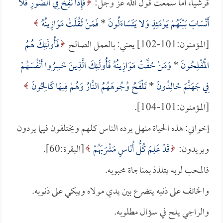
قرشياً، أما سمعت قول الله عز وجل:
فَإِذَا نُفِخَ فِي الصُّورِ فَلا
أَنْسَابَ بَيْنَهُمْ يَوْمَئِذٍ وَلا يَتَسَاءَلُونَ
*
فَمَنْ ثَقُلَتْ مَوَازِينُهُ
[المؤمنون:101-102] يعني: بالعمل الصالح
فَأُولَئِكَ هُمُ
الْمُفْلِحُونَ
*
وَمَنْ خَفَّتْ مَوَازِينُهُ فَأُولَئِكَ الَّذِينَ خَسِرُوا أَنْفُسَهُمْ
فِي جَهَنَّمَ خَالِدُونَ
*
تَلْفَحُ وُجُوهَهُمُ النَّارُ وَهُمْ فِيهَا كَالِحُونَ
[المؤمنون:101-104].
إخواني: هذه الحياة منهل يرده الناس كلهم ويختلفون فيما يردون
ويريدون:
قَدْ عَلِمَ كُلُّ أُنَاسٍ مَشْرَبَهُمْ
[البقرة:60].
فالمحب لربه يتلذذ بمناجاة محبوبه.
والخائف على ذنبه يتضرع بين يدي مولاه ويبكي على ذنوبه.
والراجي يلح في سؤال مطلوبه.