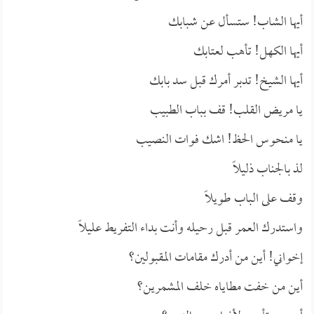
أيها الشاب! ستسأل عن شبابك
أيها الكهل! تأهب لعتابك
أيها الشيخ! تدبر أمرك قبل سد بابك
يا مريض القلب! قف بباب الطبيب
يا منحوس الحظ! اشك فوات النصيب
لذ بالجناب ذليلاً
وقف على الباب طويلاً
واستدرك العمر قبل رحيله وأنت بداء التفريط عليلاً
إخواني! أين من أدرك مقامات المقبولين؟
أين من خفت مطاياه خلف المشمرين؟