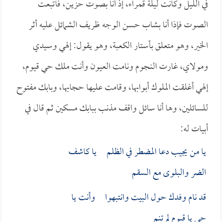
في الليل وكانت ليلة قمراء، إذ أنا بصوت حزين، فاتبعت
الصوت فإذا أنا بشاب حسن الوجه ظريف الشمائل عليه أثر
الخير، وهو متعلق بأستار الكعبة، وهو يقول: إلهي وسيدي
ومولاي، غارت النجوم ونامت العيون وأنت ملك حي قيوم،
إلهي أغلقت الملوك أبوابها، وقامت عليها حجابها، وبابك مفتوح
للسائلين، وها أنا سائل واقف مذنب ببابك مسكين ثم قال في
أبيات له:
يا من يجيب دعا المضطر في الظلم يا كاشف
الضر والبلوى مع السقم
قد نام وفدك حول البيت وانتبهوا وأنت يا
حي يا قيوم لم تنم