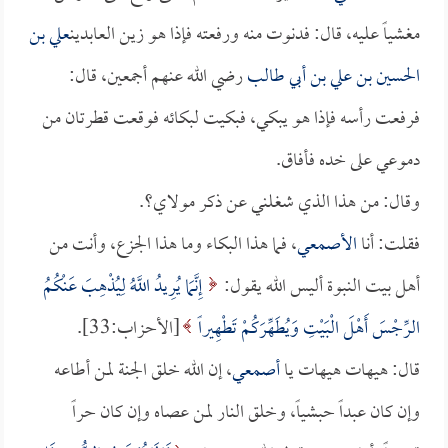
مغشياً عليه، قال: فدنوت منه ورفعته فإذا هو زين العابدين
علي بن
الحسين بن علي بن أبي طالب
رضي الله عنهم أجمعين، قال:
فرفعت رأسه فإذا هو يبكي، فبكيت لبكائه فوقعت قطرتان من
دموعي على خده فأفاق.
وقال: من هذا الذي شغلني عن ذكر مولاي؟.
فقلت: أنا
الأصمعي
، فما هذا البكاء وما هذا الجزع، وأنت من
أهل بيت النبوة أليس الله يقول:
إِنَّمَا يُرِيدُ اللَّهُ لِيُذْهِبَ عَنْكُمُ
الرِّجْسَ أَهْلَ الْبَيْتِ وَيُطَهِّرَكُمْ تَطْهِيراً
[الأحزاب:33].
قال: هيهات هيهات يا
أصمعي
، إن الله خلق الجنة لمن أطاعه
وإن كان عبداً حبشياً، وخلق النار لمن عصاه وإن كان حراً