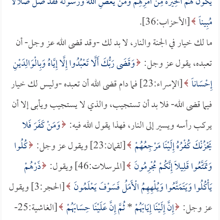
يَكُونَ لَهُمُ الْخِيَرَةُ مِنْ أَمْرِهِمْ وَمَنْ يَعْصِ اللَّهَ وَرَسُولَهُ فَقَدْ ضَلَّ ضَلالاً
مُبِيناً
[الأحزاب:36].
ما لك خيار في الجنة والنار، لا بد لك -وقد قضى الله عز وجل- أن
تعبده، يقول عز وجل:
وَقَضَى رَبُّكَ أَلَّا تَعْبُدُوا إِلَّا إِيَّاهُ وَبِالْوَالِدَيْنِ
إِحْسَاناً
[الإسراء:23] فما دام قضى الله أن تعبده -وليس لك خيار
فيما قضى الله- فلا بد أن تستجيب، والذي لا يستجيب ويأبى إلا أن
يركب رأسه ويسير إلى النار، فهذا يقول الله فيه:
وَمَنْ كَفَرَ فَلا
يَحْزُنْكَ كُفْرُهُ إِلَيْنَا مَرْجِعُهُمْ
[لقمان:23] ويقول عز وجل:
كُلُوا
وَتَمَتَّعُوا قَلِيلاً إِنَّكُمْ مُجْرِمُونَ
[المرسلات:46] ويقول:
ذَرْهُمْ
يَأْكُلُوا وَيَتَمَتَّعُوا وَيُلْهِهِمُ الْأَمَلُ فَسَوْفَ يَعْلَمُونَ
[الحجر:3] ويقول
عز وجل:
إِنَّ إِلَيْنَا إِيَابَهُمْ
*
ثُمَّ إِنَّ عَلَيْنَا حِسَابَهُمْ
[الغاشية:25-