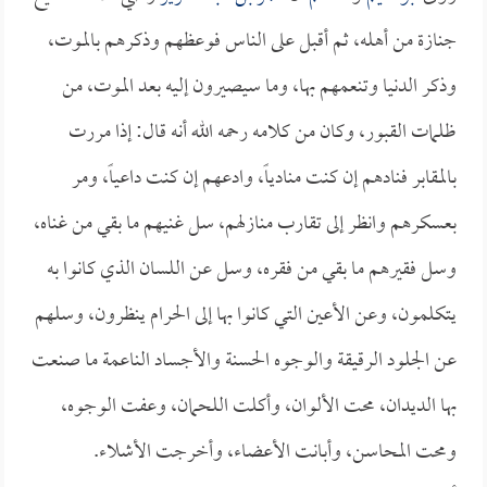
جنازة من أهله، ثم أقبل على الناس فوعظهم وذكرهم بالموت،
وذكر الدنيا وتنعمهم بها، وما سيصيرون إليه بعد الموت، من
ظلمات القبور، وكان من كلامه رحمه الله أنه قال: إذا مررت
بالمقابر فنادهم إن كنت منادياً، وادعهم إن كنت داعياً، ومر
بعسكرهم وانظر إلى تقارب منازلهم، سل غنيهم ما بقي من غناه،
وسل فقيرهم ما بقي من فقره، وسل عن اللسان الذي كانوا به
يتكلمون، وعن الأعين التي كانوا بها إلى الحرام ينظرون، وسلهم
عن الجلود الرقيقة والوجوه الحسنة والأجساد الناعمة ما صنعت
بها الديدان، محت الألوان، وأكلت اللحمان، وعفت الوجوه،
ومحت المحاسن، وأبانت الأعضاء، وأخرجت الأشلاء.