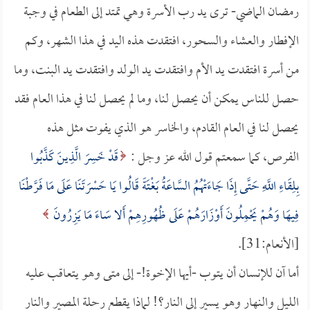
رمضان الماضي- ترى يد رب الأسرة وهي تمتد إلى الطعام في وجبة
الإفطار والعشاء والسحور، افتقدت هذه اليد في هذا الشهر، وكم
من أسرة افتقدت يد الأم وافتقدت يد الولد وافتقدت يد البنت، وما
حصل للناس يمكن أن يحصل لنا، وما لم يحصل لنا في هذا العام فقد
يحصل لنا في العام القادم، والخاسر هو الذي يفوت مثل هذه
الفرص، كما سمعتم قول الله عز وجل :
قَدْ خَسِرَ الَّذِينَ كَذَّبُوا
بِلِقَاءِ اللَّهِ حَتَّى إِذَا جَاءَتْهُمُ السَّاعَةُ بَغْتَةً قَالُوا يَا حَسْرَتَنَا عَلَى مَا فَرَّطْنَا
فِيهَا وَهُمْ يَحْمِلُونَ أَوْزَارَهُمْ عَلَى ظُهُورِهِمْ أَلا سَاءَ مَا يَزِرُونَ
[الأنعام:31].
أما آن للإنسان أن يتوب -أيها الإخوة!- إلى متى وهو يتعاقب عليه
الليل والنهار وهو يسير إلى النار؟! لماذا يقطع رحلة المصير والنار