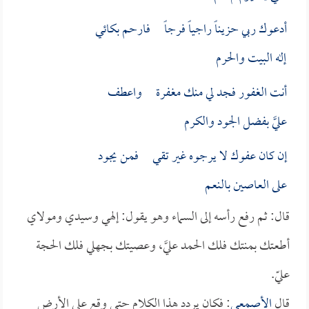
أدعوك ربي حزيناً راجياً فرجاً فارحم بكائي
إله البيت والحرم
أنت الغفور فجد لي منك مغفرة واعطف
عليَّ بفضل الجود والكرم
إن كان عفوك لا يرجوه غير تقي فمن يجود
على العاصين بالنعم
قال: ثم رفع رأسه إلى السماء وهو يقول: إلهي وسيدي ومولاي
أطعتك بمنتك فلك الحمد عليَّ، وعصيتك بجهلي فلك الحجة
عليّ.
قال
الأصمعي
: فكان يردد هذا الكلام حتى وقع على الأرض