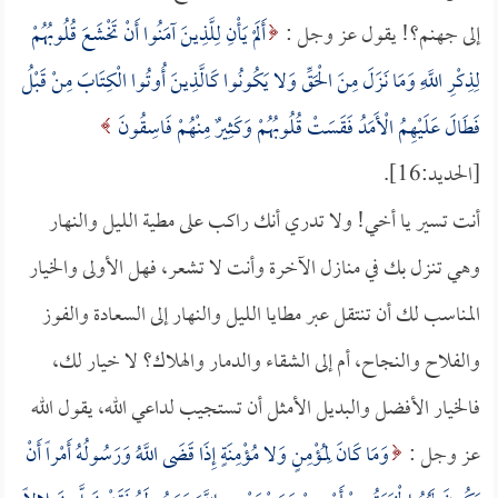
إلى جهنم؟! يقول عز وجل :
أَلَمْ يَأْنِ لِلَّذِينَ آمَنُوا أَنْ تَخْشَعَ قُلُوبُهُمْ
لِذِكْرِ اللَّهِ وَمَا نَزَلَ مِنَ الْحَقِّ وَلا يَكُونُوا كَالَّذِينَ أُوتُوا الْكِتَابَ مِنْ قَبْلُ
فَطَالَ عَلَيْهِمُ الْأَمَدُ فَقَسَتْ قُلُوبُهُمْ وَكَثِيرٌ مِنْهُمْ فَاسِقُونَ
[الحديد:16].
أنت تسير يا أخي! ولا تدري أنك راكب على مطية الليل والنهار
وهي تنزل بك في منازل الآخرة وأنت لا تشعر، فهل الأولى والخيار
المناسب لك أن تنتقل عبر مطايا الليل والنهار إلى السعادة والفوز
والفلاح والنجاح، أم إلى الشقاء والدمار والهلاك؟ لا خيار لك،
فالخيار الأفضل والبديل الأمثل أن تستجيب لداعي الله، يقول الله
عز وجل :
وَمَا كَانَ لِمُؤْمِنٍ وَلا مُؤْمِنَةٍ إِذَا قَضَى اللَّهُ وَرَسُولُهُ أَمْراً أَنْ