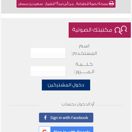
نسخة نصية للطباعة , من أين نبدأ؟ للشيخ : سعيد بن مسفر
مكتبتك الصوتية
اسم
المستخدم:
كـلـــمـة
الـمـــــرور:
دخول المشتركين
أو الدخول بحساب