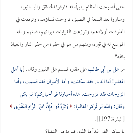
حتى أصبحت العظام رميماً، قد فارقوا الحدائق والبساتين،
وساروا بعد السعة في الضيق، تزوجت نساؤهم، وترددت في
الطرقات أولادهم، وتوزعت القرابات ميراثهم، فمنهم والله
الموسع له في قبره، ومنهم من هو في حفرة من حفر النار والعياذ
بالله؟
مر
علي بن أبي طالب
على مقبرة فسلم على القبور وقال: [
يا أهل
المقابر! أما الديار فقد سكنت، وأما الأموال فقد قسمت، وأما
الزوجات فقد تزوجت، هذه أخبارنا فما أخباركم؟ ثم بكى
وقال: والله لو تُركوا لقالوا:
وَتَزَوَّدُوا فَإِنَّ خَيْرَ الزَّادِ التَّقْوَى
[البقرة:197]].
يا ساكن القبر غداً ما الذي ضرك من الدنيا؟