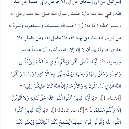
إسرائيل
عن
أبي إسحاق
عن
أبي الأحوص
و
أبي عبيدة
عن
عبد
الله
رضي الله عنه قال: علمنا رسول الله صلى الله عليه وعلى آله
وسلم خطبة الحاجة: (
إن الحمد لله نستعينه، ونستغفره، ونعوذ به
من شرور أنفسنا، من يهده الله فلا مضل له، ومن يضلل فلا
هادي له، وأشهد أن لا إله إلا الله، وأشهد أن محمداً عبده
ورسوله
يَا أَيُّهَا النَّاسُ اتَّقُوا رَبَّكُمُ الَّذِي خَلَقَكُمْ مِنْ نَفْسٍ
وَاحِدَةٍ وَخَلَقَ مِنْهَا زَوْجَهَا وَبَثَّ مِنْهُمَا رِجَالًا كَثِيرًا وَنِسَاءً وَاتَّقُوا
اللَّهَ الَّذِي تَسَاءَلُونَ بِهِ وَالأَرْحَامَ إِنَّ اللَّهَ كَانَ عَلَيْكُمْ رَقِيبًا
[النساء:1]،
يَا أَيُّهَا الَّذِينَ آمَنُوا اتَّقُوا اللَّهَ حَقَّ تُقَاتِهِ وَلا تَمُوتُنَّ
إِلَّا وَأَنْتُمْ مُسْلِمُونَ
[آل عمران:102]،
يَا أَيُّهَا الَّذِينَ آمَنُوا
اتَّقُوا اللَّهَ وَقُولُوا قَوْلًا سَدِيدًا يُصْلِحْ لَكُمْ أَعْمَالَكُمْ وَيَغْفِرْ لَكُمْ