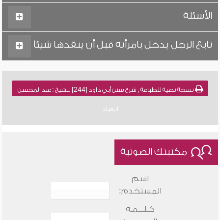
الأسئلة
تابع الرجل يدخل بامرأته قبل أن ينقدها شيئاً
نسخة نصية للطباعة , شرح سنن أبي داود [244] للشيخ : عبد المحسن
العباد
مكتبتك الصوتية
اسم
المستخدم:
كـلـــمـة