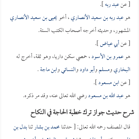
[ عن
عبد ربه
].
هو
عبد ربه بن سعيد الأنصاري
، أخو
يحيى بن سعيد الأنصاري
المشهور، وحديثه أخرجه أصحاب الكتب الستة.
[ عن
أبي عياض
].
هو
عمرو بن الأسود
، حمصي سكن داريا، وهو ثقة، أخرج له
البخاري
و
مسلم
و
أبو داود
و
النسائي
و
ابن ماجة
.
[ عن
ابن مسعود
].
هو
عبد الله بن مسعود
رضي الله تعالى عنه، وقد مر ذكره.
شرح حديث جواز ترك خطبة الحاجة في النكاح
قال المصنف رحمه الله تعالى: [ حدثنا
محمد بن بشار
ثنا
بدل بن