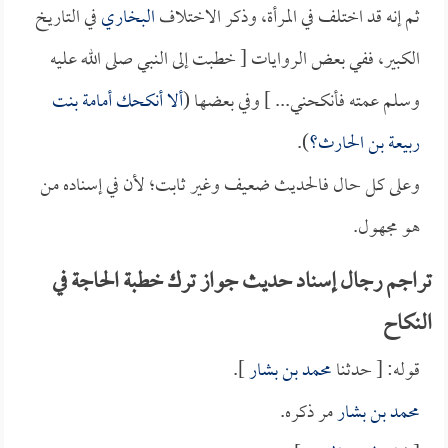
ثم إنه قد اختلف في المرأة، وذكر الاختلاف
البخاري
في التاريخ
الكبير، ففي بعض الروايات [ خطبت إلى النبي صلى الله عليه
وسلم عمته فأنكحني... ] وفي بعضها (
ألا أنكحك
أمامة بنت
ربيعة بن الحارث
؟
).
وعلى كل حال فالحديث ضعيف وغير ثابت؛ لأن في إسناده من
هو مجهول.
تراجم رجال إسناد حديث جواز ترك خطبة الحاجة في
النكاح
قوله: [ حدثنا
محمد بن بشار
].
محمد بن بشار
مر ذكره.