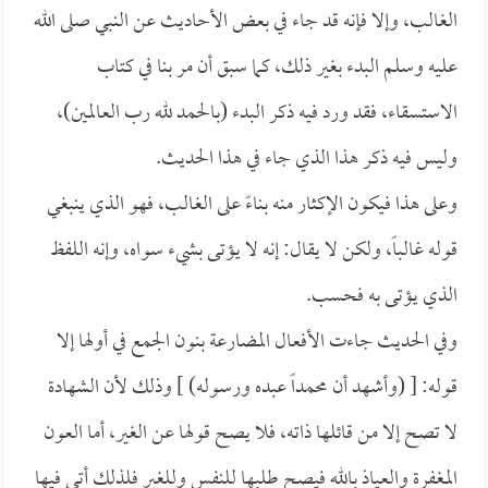
الغالب، وإلا فإنه قد جاء في بعض الأحاديث عن النبي صلى الله
عليه وسلم البدء بغير ذلك، كما سبق أن مر بنا في كتاب
الاستسقاء، فقد ورد فيه ذكر البدء (بالحمد لله رب العالمين)،
وليس فيه ذكر هذا الذي جاء في هذا الحديث.
وعلى هذا فيكون الإكثار منه بناءً على الغالب، فهو الذي ينبغي
قوله غالباً، ولكن لا يقال: إنه لا يؤتى بشيء سواه، وإنه اللفظ
الذي يؤتى به فحسب.
وفي الحديث جاءت الأفعال المضارعة بنون الجمع في أولها إلا
قوله: [ (وأشهد أن محمداً عبده ورسوله) ] وذلك لأن الشهادة
لا تصح إلا من قائلها ذاته، فلا يصح قولها عن الغير، أما العون
المغفرة والعياذ بالله فيصح طلبها للنفس وللغير فلذلك أتى فيها