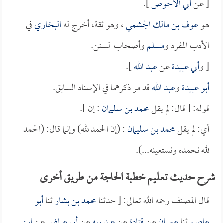
[ عن
أبي الأحوص
].
هو
عوف بن مالك الجشمي
، وهو ثقة، أخرج له
البخاري
في
الأدب المفرد و
مسلم
وأصحاب السنن.
[ و
أبي عبيدة
عن
عبد الله
].
أبو عبيدة
و
عبد الله
قد مر ذكرهما في الإسناد السابق.
قوله: [ قال: لم يقل
محمد بن سليمان
: إن ].
أي: لم يقل
محمد بن سليمان
: (إن الحمد لله) وإنما قال: (الحمد
لله نحمده ونستعينه...).
شرح حديث تعليم خطبة الحاجة من طريق أخرى
قال المصنف رحمه الله تعالى: [ حدثنا
محمد بن بشار
ثنا
أبو
عاصم
ثنا
عمران
عن
قتادة
عن
عبد ربه
عن
أبي عياض
عن
ابن