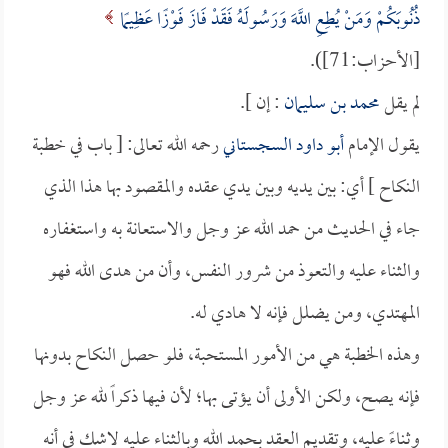
ذُنُوبَكُمْ وَمَنْ يُطِعِ اللَّهَ وَرَسُولَهُ فَقَدْ فَازَ فَوْزًا عَظِيمًا
[الأحزاب:71]).
لم يقل
محمد بن سليمان
: إن ].
يقول الإمام
أبو داود السجستاني
رحمه الله تعالى: [ باب في خطبة
النكاح ] أي: بين يديه وبين يدي عقده والمقصود بها هذا الذي
جاء في الحديث من حمد الله عز وجل والاستعانة به واستغفاره
والثناء عليه والتعوذ من شرور النفس، وأن من هدى الله فهو
المهتدي، ومن يضلل فإنه لا هادي له.
وهذه الخطبة هي من الأمور المستحبة، فلو حصل النكاح بدونها
فإنه يصح، ولكن الأولى أن يؤتى بها؛ لأن فيها ذكراً لله عز وجل
وثناءً عليه، وتقديم العقد بحمد الله وبالثناء عليه لاشك في أنه