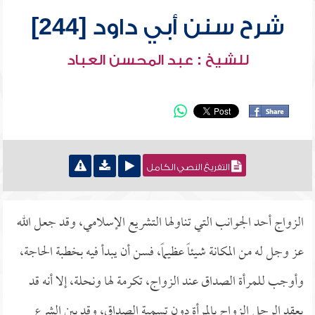
شرح سنن أبي داود [244]
للشيخ : عبد المحسن العباد
التفريغ النصي الكامل
الزواج أحد الجوانب التي تناولها التشريع الإسلامي، وقد جعل الله
عز وجل له من المكانة شيئاً عظيماً، فسن أن يبدأ فيه بخطبة الحاجة،
وأوجب للمرأة الصداق عند الزواج، تكرمة لها ونحلة، إلا أنه قد
يعقد الرجل الزواج بالمرأة دون تسمية الصداق، وقد بين الشرع