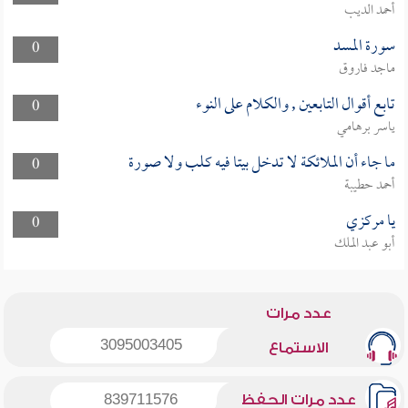
أحمد الديب
سورة المسد
0
ماجد فاروق
تابع أقوال التابعين , والكلام على النوء
0
ياسر برهامي
ما جاء أن الملائكة لا تدخل بيتا فيه كلب ولا صورة
0
أحمد حطيبة
يا مركزي
0
أبو عبد الملك
عدد مرات
3095003405
الاستماع
عدد مرات الحفظ
839711576