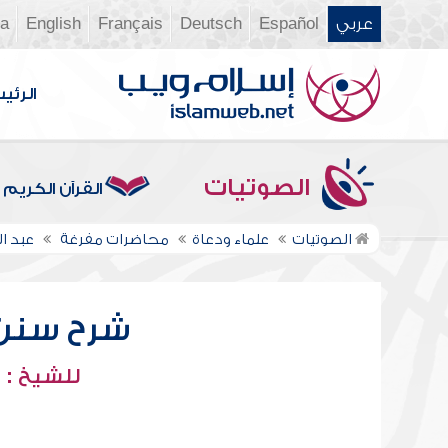
عربي
Español
Deutsch
Français
English
ia
الرئي
الصوتيات
القرآن الكريم
الصوتيات
علماء ودعاة
محاضرات مفرغة
عبد ا
شرح سنن أب
للشيخ : 