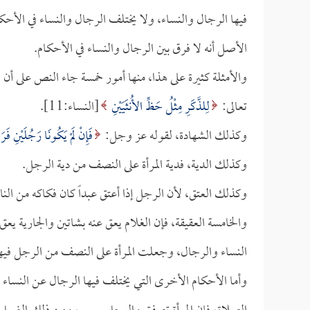
فيها الرجال والنساء، ولا يختلف الرجال والنساء في الأحكا
الأصل أنه لا فرق بين الرجال والنساء في الأحكام.
والأمثلة كثيرة على هذا، منها أمور خمسة جاء النص على أن
تعالى:
لِلذَّكَرِ مِثْلُ حَظِّ الأُنثَيَيْنِ
[النساء:11].
وكذلك الشهادة، لقوله عز وجل:
فَإِنْ لَمْ يَكُونَا رَجُلَيْنِ فَر
وكذلك الدية، فدية المرأة على النصف من دية الرجل.
وكذلك العتق، لأن الرجل إذا أعتق عبداً كان فكاكه من النار،
والخامسة العقيقة، فإن الغلام يعق عنه بشاتين والجارية يعق
النساء والرجال، وجعلت المرأة على النصف من الرجل فيها
وأما الأحكام الأخرى التي يختلف فيها الرجال عن النساء فأ