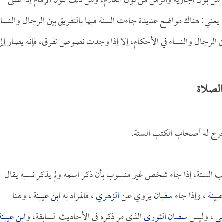
ن بول الجارية والرش من بول الغلام، ومن ذلك كون الإمام إذا صلى
يعني: هناك مواضع عديدة جاءت السنة فيها بالتفريق بين الرجال والنساء
ن الرجال والنساء في الأحكام، إلا إذا وجدت نصوص تفرق، فإنه يصار إلى
الصلاة
رج له أصحاب الكتب الستة.
الستة، إذا جاء شخص غير منسوب بأن ذكر اسمه ولم يذكر نسبه يقال
يينة
، وإذا جاء
سفيان
يروي عن
الزهري
، فالمراد به
ابن عيينة
، وهنا
كي
، وليس
سفيان الثوري
الذي مر ذكره في الأحاديث السابقة، و
ابن عيينة