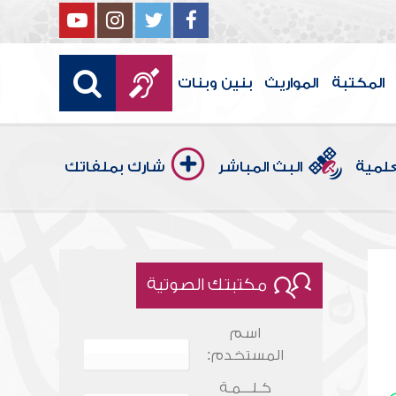
المكتبة
المواريث
بنين وبنات
علمية
البث المباشر
شارك بملفاتك
مكتبتك الصوتية
اسم
المستخدم:
كـلـــمـة