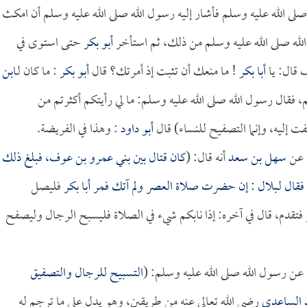
صلى الله عليه وسلم فأشار إليه رسول الله صلى الله عليه وسلم أن امكث
 الله صلى الله عليه وسلم من ذلك، ثم استأخر
أبو بكر
حتى استوى في
 قال: يا
أبا بكر
! ما منعك أن تثبت إذ أمرتك؟ قال
أبو بكر
: ما كان لـ
ابن
 فقال رسول الله صلى الله عليه وسلم: ما لي رأيتكم أكثرتم من
ت إليه، وإنما التصفيح للنساء) قال
أبو داود
: وهذا في الفريضة.
عن
سهل بن سعد
أنه قال: (
كان قتال بين بني عمرو بن عوف، فبلغ ذلك
قال لـ
بلال
: إن حضرت صلاة العصر ولم آتك فمر
أبا بكر
فليصل
فتقدم، قال في آخره: إذا نابكم شيء في الصلاة فليسبح الرجال وليصفح
 عن رسول الله صلى الله عليه وسلم: (
التسبيح للرجال والتصفيق
 الساعدي
رضي الله تعالى عنه من طريقين، وهو يدل على ما ترجم له