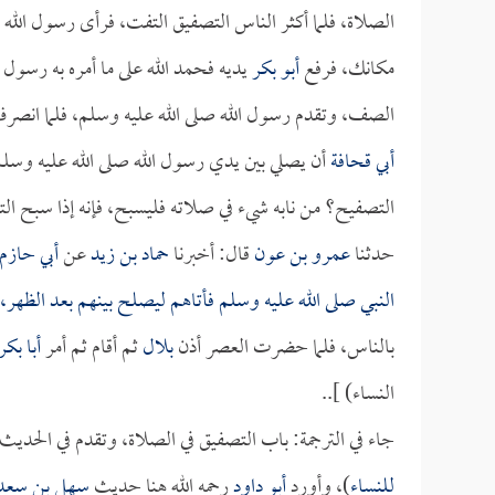
الصلاة، فلما أكثر الناس التصفيق التفت، فرأى رسول الله 
مكانك، فرفع
أبو بكر
يديه فحمد الله على ما أمره به رسول
الصف، وتقدم رسول الله صلى الله عليه وسلم، فلما انصرف
أبي قحافة
أن يصلي بين يدي رسول الله صلى الله عليه وسلم،
التصفيح؟ من نابه شيء في صلاته فليسبح، فإنه إذا سبح التف
حدثنا
عمرو بن عون
قال: أخبرنا
حماد بن زيد
عن
أبي حازم
النبي صلى الله عليه وسلم فأتاهم ليصلح بينهم بعد الظهر، ف
بالناس، فلما حضرت العصر أذن
بلال
ثم أقام ثم أمر
أبا بكر
النساء) ]..
جاء في الترجمة: باب التصفيق في الصلاة، وتقدم في الحديث
للنساء
)، وأورد
أبو داود
رحمه الله هنا حديث
سهل بن سعد