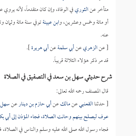
متأخر عن
الثوري
في الوفاة، وإن كان متقدماً، لأنه يروي 
أو مائة وخمس وعشرين، و
ابن عيينة
توفي سنة مائة وثمان و
عنه.
[ عن
الزهري
عن
أبي سلمة
عن
أبي هريرة
].
قد مر ذكر هؤلاء الثلاثة قريباً.
شرح حديثي سهل بن سعد في التصفيق في الصلاة
قال المصنف رحمه الله تعالى:
[ حدثنا
القعنبي
عن
مالك
عن
أبي حازم بن دينار
عن
سهل 
عوف ليصلح بينهم وحانت الصلاة، فجاء المؤذن إلى
أبي بك
فجاء رسول الله صلى الله عليه وسلم والناس في الصلا