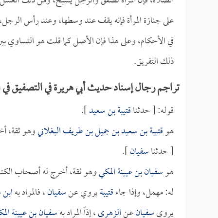
الصلاة، فإن المرأة تصفق والرجل يسبح، ومن ذلك الغسل م
على جنازة المرأة فإنه يقف عند وسطها، وعند رأس الرجل، 
في الأحكام، وعلى هذا فإن الأصل كما قلت هو التساوي بي
ذلك التفريق.
تراجم رجال إسناد حديث أبي هريرة في التصفيق في 
قوله: [ حدثنا
قتيبة بن سعيد
].
هو
قتيبة بن سعيد بن جميل بن طريف البغلاني
وهو ثقة، أخ
[ حدثنا
سفيان
].
هو
سفيان بن عيينة المكي
وهو ثقة، أخرج له أصحاب الكتب 
له: مهمل، وإذا جاء
قتيبة
يروي عن
سفيان
، فالمراد به
ابن ع
يروي
سفيان
عن
الزهري
، إذاً المراد به
سفيان بن عيينة الم