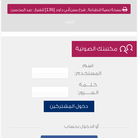
نسخة نصية للطباعة , شرح سنن أبي داود [136] للشيخ : عبد المحسن
العباد
مكتبتك الصوتية
اسم
المستخدم:
كـلـــمـة
الـمـــــرور:
دخول المشتركين
أو الدخول بحساب