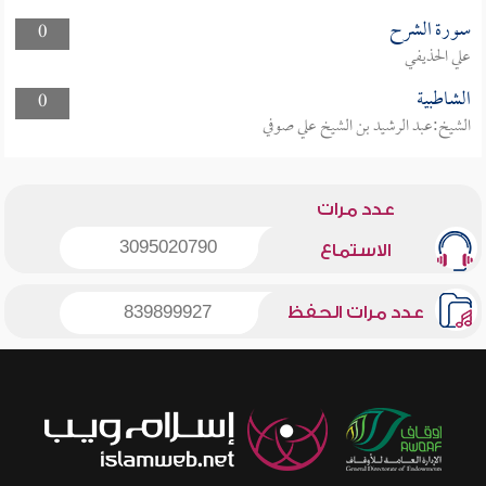
سورة الشرح
0
علي الحذيفي
الشاطبية
0
الشيخ:عبد الرشيد بن الشيخ علي صوفي
عدد مرات
3095020790
الاستماع
عدد مرات الحفظ
839899927