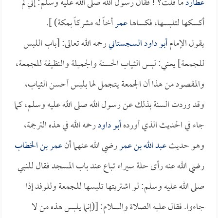
عطارد
ما قلت؟ ! فقال رسول الله صلى الله عليه وسلم: إني لم
أكسكها لتلبسها، فكساها
عمر
أخاً له مشركاً بمكة) ].
يقول الإمام
أبو داود السجستاني
رحمه الله تعالى: [باب اللبس
للجمعة] يعني: لبس الثياب الحسنة والجميلة والنظيفة للجمعة،
والمقصود من هذا أن الجمعة يتجمل لها بلبس أحسن الثياب،
وقد وردت السنة بذلك عن رسول الله صلى الله عليه وسلم، كما
جاء في الحديث الذي أورده
أبو داود
رحمه الله في هذه الترجمة،
وهو حديث
عبد الله بن عمر
رضي الله عنهما أن
عمر بن الخطاب
رضي الله عنه رأى حلة سيراء تباع عند باب المسجد فقال للنبي
صلى الله عليه وسلم: لو اشتريتها تلبسها للجمعة وللوفد إذا
جاءوا. فقال عليه الصلاة والسلام: [(إنما يلبس هذه من لا