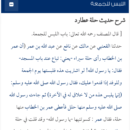
اللبس للجمعة
شرح حديث حلة عطارد
[ قال المصنف رحمه الله تعالى: باب اللبس للجمعة.
حدثنا
القعنبي
عن
مالك
عن
نافع
عن
عبد الله بن عمر
(
أن
عمر
بن الخطاب
رأى حلة سيراء -يعني: تباع عند باب المسجد-
فقال: يا رسول الله! لو اشتريت هذه فلبستها يوم الجمعة
وللوفد إذا قدموا عليك، فقال رسول الله صلى الله عليه وسلم:
(إنما يلبس هذه من لا خلاق له في الآخرة) ثم جاءت رسول الله
صلى الله عليه وسلم منها حلل فأعطى
عمر بن الخطاب
منها
حلة، فقال
عمر
: كسوتنيها -يا رسول الله- وقد قلت في حلة