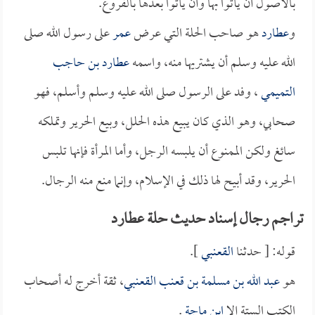
بالأصول أن يأتوا بها وأن يأتوا بعدها بالفروع.
و
عطارد
هو صاحب الحلة التي عرض
عمر
على رسول الله صلى
الله عليه وسلم أن يشتريها منه، واسمه
عطارد بن حاجب
التميمي
، وفد على الرسول صلى الله عليه وسلم وأسلم، فهو
صحابي، وهو الذي كان يبيع هذه الحلل، وبيع الحرير وتملكه
سائغ ولكن الممنوع أن يلبسه الرجل، وأما المرأة فإنها تلبس
الحرير، وقد أبيح لها ذلك في الإسلام، وإنما منع منه الرجال.
تراجم رجال إسناد حديث حلة عطارد
قوله: [ حدثنا
القعنبي
].
هو
عبد الله بن مسلمة بن قعنب القعنبي
، ثقة أخرج له أصحاب
الكتب الستة إلا
ابن ماجة
.