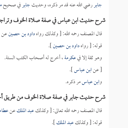
جابر
رضي الله عنه قد مر ذكره، وحديث
جابر
في صحيح
م
شرح حديث ابن عباس في صفة صلاة الخوف وتراجم
قال المصنف رحمه الله: [ وكذلك رواه
داود بن حصين
عن
قوله: [ رواه
داود بن حصين
].
وهو ثقة إلا في
عكرمة
، أخرج له أصحاب الكتب الستة.
[ عن
ابن عباس
].
و
ابن عباس
مر ذكره.
شرح حديث جابر في صفة صلاة الخوف من طريق أخ
قال المصنف رحمه الله تعالى: [ وكذلك
عبد الملك
عن
عطاء
قوله: [ وكذلك
عبد الملك
].