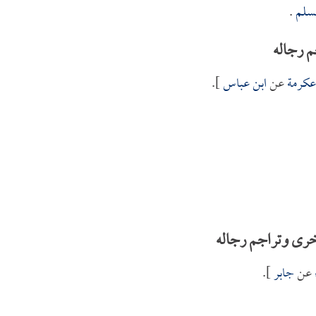
سلم
.
 رجاله
عكرمة
عن
ابن عباس
].
رى وتراجم رجاله
عن
جابر
].