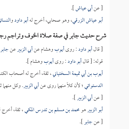
[ عن
أبي عياش
].
أبو عياش الزرقي
، وهو صحابي، أخرج له
أبو داود
و
النسائ
شرح حديث جابر في صفة صلاة الخوف وتراجم رجا
[ قال
أبو داود
: روى
أيوب
وهشام عن
أبي الزبير
عن
جابر
ه
قوله: [ قال
أبو داود
: روى
أيوب
وهشام ].
أيوب بن أبي تميمة السختياني
، ثقة، أخرج له أصحاب الكت
الدستوائي
؛ لأن كلاً منهما روى عن
أبي الزبير
. وكل منهما 
[ عن
أبي الزبير
].
أبو الزبير
هو
محمد بن مسلم بن تدرس المكي
، ثقة، أخرج 
[ عن
جابر
].