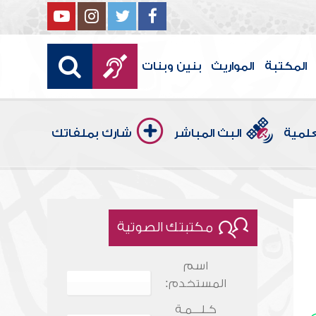
المكتبة
المواريث
بنين وبنات
علمية
البث المباشر
شارك بملفاتك
مكتبتك الصوتية
اسم
المستخدم:
كـلـــمـة