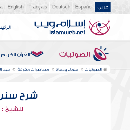
عربي
Español
Deutsch
Français
English
ia
الرئي
الصوتيات
القرآن الكريم
الصوتيات
علماء ودعاة
محاضرات مفرغة
عبد ا
شرح سنن أب
للشيخ : 