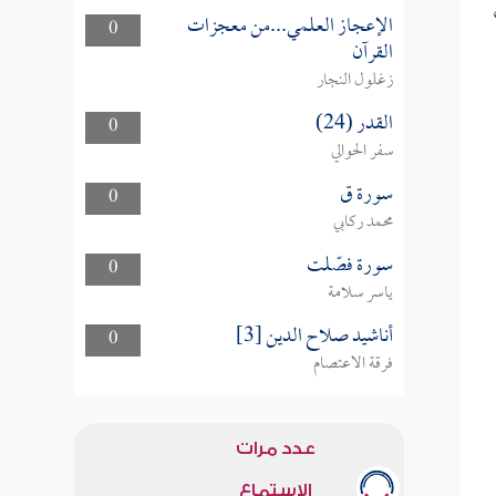
الإعجاز العلمي...من معجزات
0
القرآن
زغلول النجار
القدر (24)
0
سفر الحوالي
سورة ق
0
محمد ركابي
سورة فصّلت
0
ياسر سلامة
أناشيد صلاح الدين [3]
0
فرقة الاعتصام
عدد مرات
الاستماع