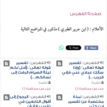
صفحة الفهرس
الأعلام : ( ابن جرير الطبري ) مذكور في المواضع التالية
الفهرس:
تفسير
الفهرس:
تفسير
قوله تعالى: (وإذا
قوله تعالى: (أحل لكم
سألك عبادي عني فإني
ليلة الصيام الرفث إلى
قريب...)
نسائكم...)
للشيخ:
للشيخ:
جزء من محاضرة ( )
جزء من محاضرة ( )
الفهرس:
نبذة
الفهرس:
الرجوع إلى
مختصرة عن تفسير
أقوال التابعين في
ابن كثير
تفسير القرآن